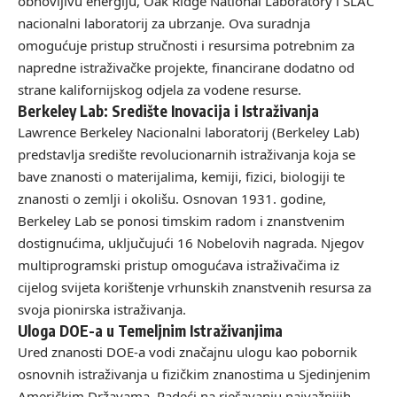
obnovljivu energiju, Oak Ridge National Laboratory i SLAC
nacionalni laboratorij za ubrzanje. Ova suradnja
omogućuje pristup stručnosti i resursima potrebnim za
napredne istraživačke projekte, financirane dodatno od
strane kalifornijskog odjela za vodene resurse.
Berkeley Lab: Središte Inovacija i Istraživanja
Lawrence Berkeley Nacionalni laboratorij (Berkeley Lab)
predstavlja središte revolucionarnih istraživanja koja se
bave znanosti o materijalima, kemiji, fizici, biologiji te
znanosti o zemlji i okolišu. Osnovan 1931. godine,
Berkeley Lab se ponosi timskim radom i znanstvenim
dostignućima, uključujući 16 Nobelovih nagrada. Njegov
multiprogramski pristup omogućava istraživačima iz
cijelog svijeta korištenje vrhunskih znanstvenih resursa za
svoja pionirska istraživanja.
Uloga DOE-a u Temeljnim Istraživanjima
Ured znanosti DOE-a vodi značajnu ulogu kao pobornik
osnovnih istraživanja u fizičkim znanostima u Sjedinjenim
Američkim Državama. Radeći na rješavanju najvažnijih