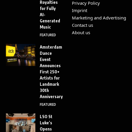
Royalties
Privacy Policy
for Fully
Imprint
AI-
Marketing and Advertising
Generated
Contact us
Music
About us
FEATURED
Amsterdam
Dance
Event
Announces
First 250+
Artists for
Landmark
30th
Anniversary
FEATURED
LSO St
Luke’s
Opens