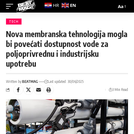
EN
HR
Aa
TECH
Nova membranska tehnologija mogla
bi povećati dostupnost vode za
poljoprivrednu i industrijsku
upotrebu
Written by:
BEATMAG
Last updated: 30/06/2025
3 Min Read