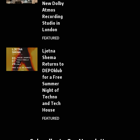
New Dolby
Atmos
Recording
Studio in
London
FEATURED
Ljetna
Shema
Returns to
DEPOklub
for a Free
Summer
Night of
Techno
and Tech
House
FEATURED