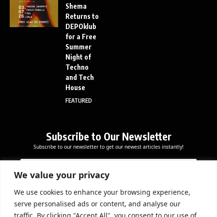
Shema
Returns to
DEPOklub
for a Free
Summer
Night of
Techno
and Tech
House
FEATURED
Subscribe to Our Newsletter
Subscribe to our newsletter to get our newest articles instantly!
E
E
E
m
m
m
a
a
We value your privacy
a
i
i
i
l
l
We use cookies to enhance your browsing experience,
l
Subscribe Now
E
serve personalised ads or content, and analyse our
*
m
traffic. By clicking "Accept All", you consent to our use of