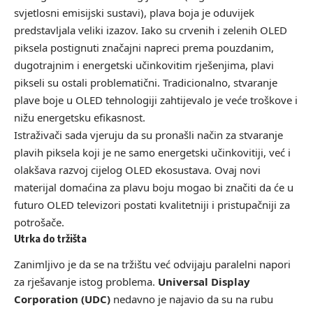
svjetlosni emisijski sustavi), plava boja je oduvijek
predstavljala veliki izazov. Iako su crvenih i zelenih OLED
piksela postignuti značajni napreci prema pouzdanim,
dugotrajnim i energetski učinkovitim rješenjima, plavi
pikseli su ostali problematični. Tradicionalno, stvaranje
plave boje u OLED tehnologiji zahtijevalo je veće troškove i
nižu energetsku efikasnost.
Istraživači sada vjeruju da su pronašli način za stvaranje
plavih piksela koji je ne samo energetski učinkovitiji, već i
olakšava razvoj cijelog OLED ekosustava. Ovaj novi
materijal domaćina za plavu boju mogao bi značiti da će u
futuro OLED televizori postati kvalitetniji i pristupačniji za
potrošače.
Utrka do tržišta
Zanimljivo je da se na tržištu već odvijaju paralelni napori
za rješavanje istog problema.
Universal Display
Corporation (UDC)
nedavno je najavio da su na rubu