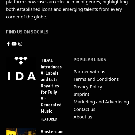
platform showcases an eclectic mix of genres, highlighting
both established icons and emerging talents from every
corner of the globe.
FIND US ON SOCIALS
POPULAR LINKS
TIDAL
Introduces
Partner with us
AI Labels
Terms and Conditions
and Cuts
Royalties
Privacy Policy
for Fully
Imprint
AI-
Marketing and Advertising
Generated
Contact us
Music
About us
FEATURED
Amsterdam