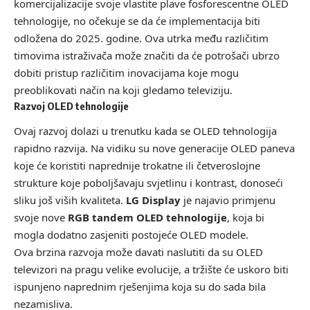
komercijalizacije svoje vlastite plave fosforescentne OLED
tehnologije, no očekuje se da će implementacija biti
odložena do 2025. godine. Ova utrka među različitim
timovima istraživača može značiti da će potrošači ubrzo
dobiti pristup različitim inovacijama koje mogu
preoblikovati način na koji gledamo televiziju.
Razvoj OLED tehnologije
Ovaj razvoj dolazi u trenutku kada se OLED tehnologija
rapidno razvija. Na vidiku su nove generacije OLED paneva
koje će koristiti naprednije trokatne ili četveroslojne
strukture koje poboljšavaju svjetlinu i kontrast, donoseći
sliku još viših kvaliteta.
LG Display
je najavio primjenu
svoje nove
RGB tandem OLED tehnologije
, koja bi
mogla dodatno zasjeniti postojeće OLED modele.
Ova brzina razvoja može davati naslutiti da su OLED
televizori na pragu velike evolucije, a tržište će uskoro biti
ispunjeno naprednim rješenjima koja su do sada bila
nezamisliva.