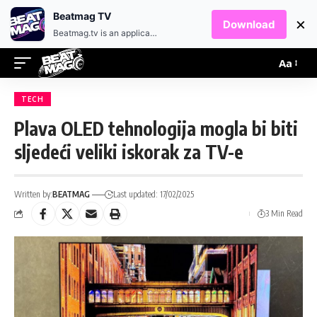
EN
HR
Beatmag TV
×
Download
Beatmag.tv is an application designed for fans of electronic music.
Aa
TECH
Plava OLED tehnologija mogla bi biti
sljedeći veliki iskorak za TV-e
Written by:
BEATMAG
Last updated: 17/02/2025
3 Min Read