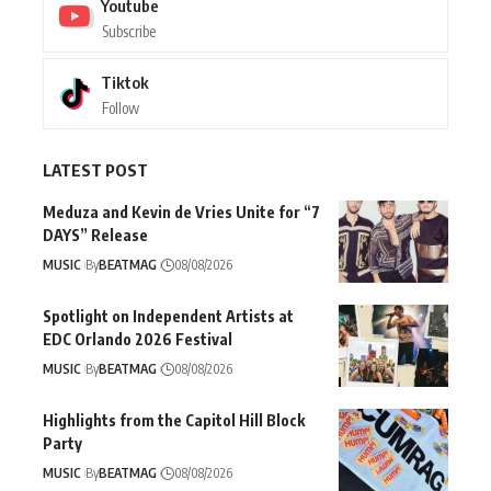
Youtube
Subscribe
Tiktok
Follow
LATEST POST
Meduza and Kevin de Vries Unite for “7
DAYS” Release
MUSIC
By
BEATMAG
08/08/2026
Spotlight on Independent Artists at
EDC Orlando 2026 Festival
MUSIC
By
BEATMAG
08/08/2026
Highlights from the Capitol Hill Block
Party
MUSIC
By
BEATMAG
08/08/2026