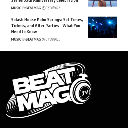
Series 55th Anniversary Celebration
MUSIC
By
BEATMAG
07/08/2026
Splash House Palm Springs: Set Times,
Tickets, and After Parties – What You
Need to Know
MUSIC
By
BEATMAG
07/08/2026