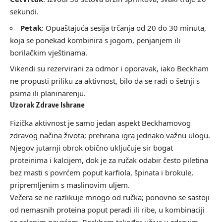
sekundi.
Petak
: Opuaštajuća sesija trčanja od 20 do 30 minuta,
koja se ponekad kombinira s jogom, penjanjem ili
borilačkim vještinama.
Vikendi su rezervirani za odmor i oporavak, iako Beckham
ne propusti priliku za aktivnost, bilo da se radi o šetnji s
psima ili planinarenju.
Uzorak Zdrave Ishrane
Fizička aktivnost je samo jedan aspekt Beckhamovog
zdravog načina života; prehrana igra jednako važnu ulogu.
Njegov jutarnji obrok obično uključuje sir bogat
proteinima i kalcijem, dok je za ručak odabir često piletina
bez masti s povrćem poput karfiola, špinata i brokule,
pripremljenim s maslinovim uljem.
Večera se ne razlikuje mnogo od ručka; ponovno se sastoji
od nemasnih proteina poput peradi ili ribe, u kombinaciji
sa zelenim povrćem. Beckham također uživa u zdravim