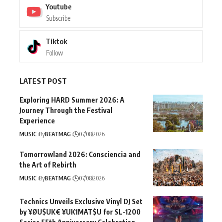
Youtube
Subscribe
Tiktok
Follow
LATEST POST
Exploring HARD Summer 2026: A
Journey Through the Festival
Experience
MUSIC
By
BEATMAG
07/08/2026
Tomorrowland 2026: Consciencia and
the Art of Rebirth
MUSIC
By
BEATMAG
07/08/2026
Technics Unveils Exclusive Vinyl DJ Set
by ¥ØU$UK€ ¥UK1MAT$U for SL-1200