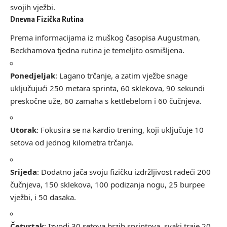
svojih vježbi.
Dnevna Fizička Rutina
Prema informacijama iz muškog časopisa Augustman,
Beckhamova tjedna rutina je temeljito osmišljena.
Ponedjeljak
: Lagano trčanje, a zatim vježbe snage
uključujući 250 metara sprinta, 60 sklekova, 90 sekundi
preskočne uže, 60 zamaha s kettlebelom i 60 čučnjeva.
Utorak
: Fokusira se na kardio trening, koji uključuje 10
setova od jednog kilometra trčanja.
Srijeda
: Dodatno jača svoju fizičku izdržljivost radeći 200
čučnjeva, 150 sklekova, 100 podizanja nogu, 25 burpee
vježbi, i 50 dasaka.
Četvrtak
: Izvodi 30 setova brzih sprintova, svaki traje 20