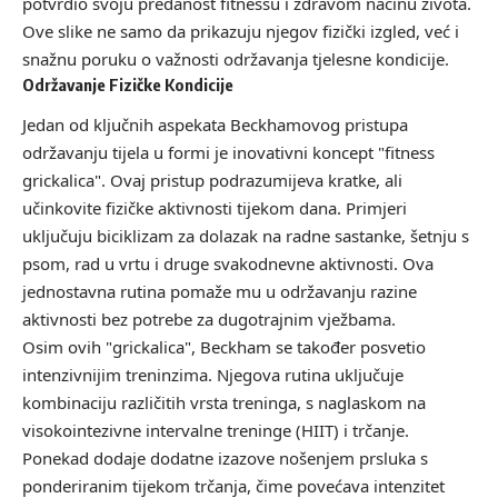
potvrdio svoju predanost fitnessu i zdravom načinu života.
Ove slike ne samo da prikazuju njegov fizički izgled, već i
snažnu poruku o važnosti održavanja tjelesne kondicije.
Održavanje Fizičke Kondicije
Jedan od ključnih aspekata Beckhamovog pristupa
održavanju tijela u formi je inovativni koncept "fitness
grickalica". Ovaj pristup podrazumijeva kratke, ali
učinkovite fizičke aktivnosti tijekom dana. Primjeri
uključuju biciklizam za dolazak na radne sastanke, šetnju s
psom, rad u vrtu i druge svakodnevne aktivnosti. Ova
jednostavna rutina pomaže mu u održavanju razine
aktivnosti bez potrebe za dugotrajnim vježbama.
Osim ovih "grickalica", Beckham se također posvetio
intenzivnijim treninzima. Njegova rutina uključuje
kombinaciju različitih vrsta treninga, s naglaskom na
visokointezivne intervalne treninge (HIIT) i trčanje.
Ponekad dodaje dodatne izazove nošenjem prsluka s
ponderiranim tijekom trčanja, čime povećava intenzitet