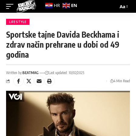
EN
HR
Aa
LIFESTYLE
Sportske tajne Davida Beckhama i
zdrav način prehrane u dobi od 49
godina
Written by:
BEATMAG
Last updated: 10/02/2025
4 Min Read