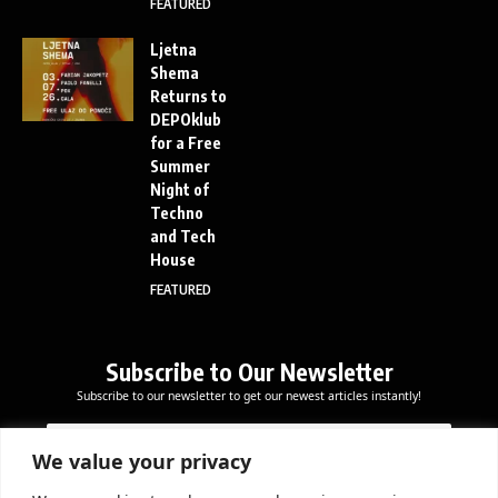
FEATURED
Ljetna
Shema
Returns to
DEPOklub
for a Free
Summer
Night of
Techno
and Tech
House
FEATURED
Subscribe to Our Newsletter
Subscribe to our newsletter to get our newest articles instantly!
E
E
E
m
m
m
a
a
We value your privacy
a
i
i
i