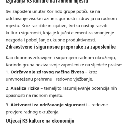
Izgradnja K3 kulture na radnom mjestu
Svi zaposleni unutar Korindo grupe potiču se na
održavanje visoke razine sigurnosti i zdravlja na radnom
mjestu. Kroz različite inicijative, tvrtka nastoji razviti
kulturu sigurnosti, koja je ključni element za smanjenje
nezgoda i poboljšanje ukupne produktivnosti.
Zdravstvene i sigurnosne preporuke za zaposlenike
Kao doprinos zdravijem i sigurnijem radnom okruženju,
Korindo grupa poziva svoje zaposlenike na sljedeće prakse:
Održavanje zdravog načina života
– kroz
uravnoteženu prehranu i redovno vježbanje.
Analiza rizika
– temeljito razumijevanje potencijalnih
opasnosti na radnom mjestu.
Aktivnosti za održavanje sigurnosti
– redovne
provjere radnog okruženja.
Utjecaj K3 kulture na ekonomiju