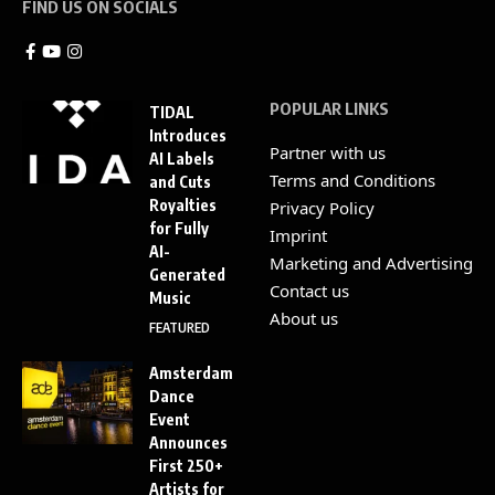
FIND US ON SOCIALS
POPULAR LINKS
TIDAL
Introduces
Partner with us
AI Labels
Terms and Conditions
and Cuts
Royalties
Privacy Policy
for Fully
Imprint
AI-
Marketing and Advertising
Generated
Contact us
Music
About us
FEATURED
Amsterdam
Dance
Event
Announces
First 250+
Artists for