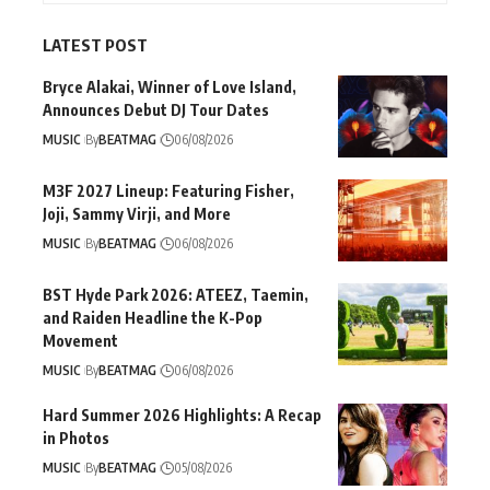
LATEST POST
Bryce Alakai, Winner of Love Island,
Announces Debut DJ Tour Dates
MUSIC
By
BEATMAG
06/08/2026
M3F 2027 Lineup: Featuring Fisher,
Joji, Sammy Virji, and More
MUSIC
By
BEATMAG
06/08/2026
BST Hyde Park 2026: ATEEZ, Taemin,
and Raiden Headline the K-Pop
Movement
MUSIC
By
BEATMAG
06/08/2026
Hard Summer 2026 Highlights: A Recap
in Photos
MUSIC
By
BEATMAG
05/08/2026