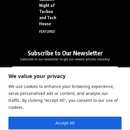
Night of
Techno
and Tech
House
FEATURED
Subscribe to Our Newsletter
Subscribe to our newsletter to get our newest articles instantly!
E
*
E
m
*
m
a
E
We value your privacy
a
i
m
i
l
a
We use cookies to enhance your browsing experience,
l
Subscribe Now
i
serve personalised ads or content, and analyse our
*
l
traffic. By clicking "Accept All", you consent to our use of
cookies.
DOWNLOAD APP
Accept All