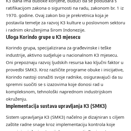
K3 dana ima duboke korijene, budući da se podudara s
ratifikacijom zakona o sigurnosti na radu, zakonom br. 1 iz
1970. godine. Ovaj zakon bio je prekretnica koja je
postavila temelje za razvoj K3 kulture u poslovnom sektoru
i radnim okruženjima širom Indonezije.
Uloga Korindo grupe u K3 mjesecu
Korindo grupa, specijalizirana za građevinske i teške
industrije, aktivno sudjeluje u nacionalnom K3 mjesecu.
Oni prepoznaju razvoj ljudskih resursa kao ključni faktor u
provedbi SMK3. Kroz različite programe obuke i inicijative,
Korindo nastoji osnažiti svoje radnike, osiguravajući da su
spremni suočiti se s izazovima koje donosi rad u
kompleksnom, tehnološki naprednom industrijskom
okruženju.
Implementacija sustava upravljanja K3 (SMK3)
Sistem upravljanja K3 (SMK3) načelno je dizajniran s ciljem
zaštite radne snage kroz implementaciju kontrola koje