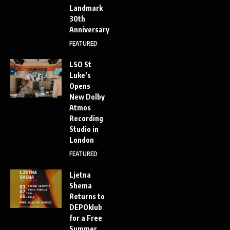
Landmark
30th
Anniversary
FEATURED
LSO St
Luke’s
Opens
New Dolby
Atmos
Recording
Studio in
London
FEATURED
Ljetna
Shema
Returns to
DEPOklub
for a Free
Summer