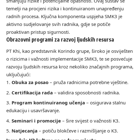
smanjuju rizike i potencijalne opasnosti. Ovaj sustav se
temelji na procjeni rizika i kontinuiranom unapređenju
radnih procesa. Ključna komponenta uspjeha SMK3 je
aktivno sudjelovanje svih radnika, gdje se potiče
proaktivan pristup sigurnosti.
Obrazovni programi za razvoj ljudskih resursa
PT Khi, kao predstavnik Korindo grupe, široko je osviješten
o rizicima i važnosti implementacije SMK3, te se posvećuje
razvoju ljudskih resursa kroz nekoliko značajnih programa,
uključujući:
Obuka za posao
– pruža radnicima potrebne vještine.
Certifikacija rada
– validira sposobnosti radnika.
Program kontinuiranog učenja
– osigurava stalnu
edukaciju i usavršavanje.
Seminari i promocije
– šire svijest o važnosti K3.
Natjecanja
– potiču blokčeve i razmišljanje o K3.