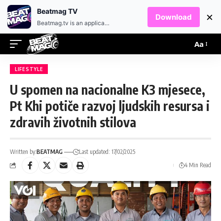
EN
HR
Beatmag TV
×
Download
Beatmag.tv is an application designed for fans of electronic music.
Aa
LIFESTYLE
U spomen na nacionalne K3 mjesece,
Pt Khi potiče razvoj ljudskih resursa i
zdravih životnih stilova
Written by:
BEATMAG
Last updated: 17/02/2025
4 Min Read