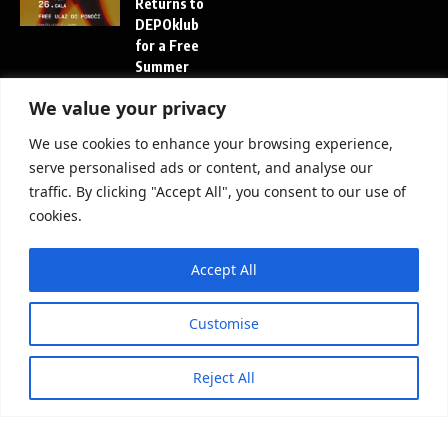
Returns to
DEPOklub
for a Free
Summer
Night of
We value your privacy
Techno
and Tech
We use cookies to enhance your browsing experience,
House
serve personalised ads or content, and analyse our
FEATURED
traffic. By clicking "Accept All", you consent to our use of
cookies.
Subscribe to Our Newsletter
Accept All
Subscribe to our newsletter to get our newest articles instantly!
E
*
E
m
E
m
Customise
a
m
a
i
a
i
l
i
Reject All
l
Subscribe Now
l
*
E
m
a