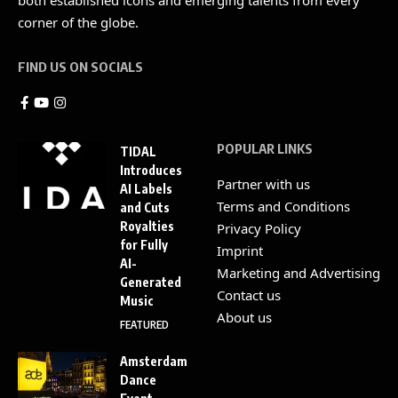
both established icons and emerging talents from every
corner of the globe.
FIND US ON SOCIALS
POPULAR LINKS
TIDAL
Introduces
Partner with us
AI Labels
Terms and Conditions
and Cuts
Royalties
Privacy Policy
for Fully
Imprint
AI-
Marketing and Advertising
Generated
Contact us
Music
About us
FEATURED
Amsterdam
Dance