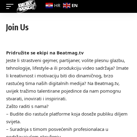
EN
HR
Join Us
Pridružite se ekipi na Beatmag.tv
Jeste li strastveni gejmer, partijaner, volite plesnu glazbu,
tehnologije, lifestyle-a ili produkciju video sadržaja? Imate
li kreativnost i motivaciju biti dio dinamičnog, brzo
rastućeg tima naših digitalnih medija? Na Beatmag.tv,
uvijek tražimo talentirane pojedince da nam pomognu
stvarati, inovirati i inspirirati.
Zašto raditi s nama?
– Budite dio rastuće platforme koja doseže publiku diljem
svijeta.
– Suradnja s timom posvećenih profesionalaca u
podržavajućem okruženju.