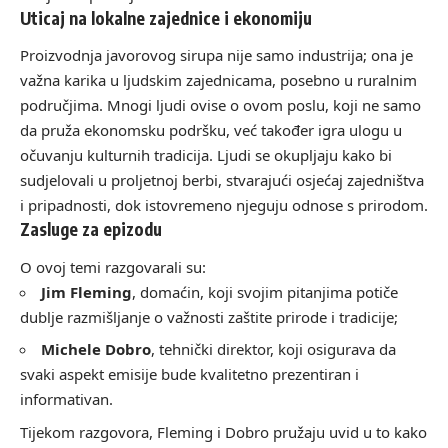
Uticaj na lokalne zajednice i ekonomiju
Proizvodnja javorovog sirupa nije samo industrija; ona je
važna karika u ljudskim zajednicama, posebno u ruralnim
područjima. Mnogi ljudi ovise o ovom poslu, koji ne samo
da pruža ekonomsku podršku, već također igra ulogu u
očuvanju kulturnih tradicija. Ljudi se okupljaju kako bi
sudjelovali u proljetnoj berbi, stvarajući osjećaj zajedništva
i pripadnosti, dok istovremeno njeguju odnose s prirodom.
Zasluge za epizodu
O ovoj temi razgovarali su:
Jim Fleming
, domaćin, koji svojim pitanjima potiče
dublje razmišljanje o važnosti zaštite prirode i tradicije;
Michele Dobro
, tehnički direktor, koji osigurava da
svaki aspekt emisije bude kvalitetno prezentiran i
informativan.
Tijekom razgovora, Fleming i Dobro pružaju uvid u to kako