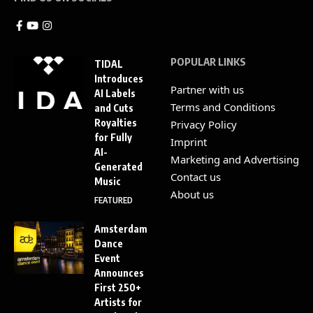
POPULAR LINKS
TIDAL
Introduces
Partner with us
AI Labels
Terms and Conditions
and Cuts
Royalties
Privacy Policy
for Fully
Imprint
AI-
Marketing and Advertising
Generated
Contact us
Music
About us
FEATURED
Amsterdam
Dance
Event
Announces
First 250+
Artists for