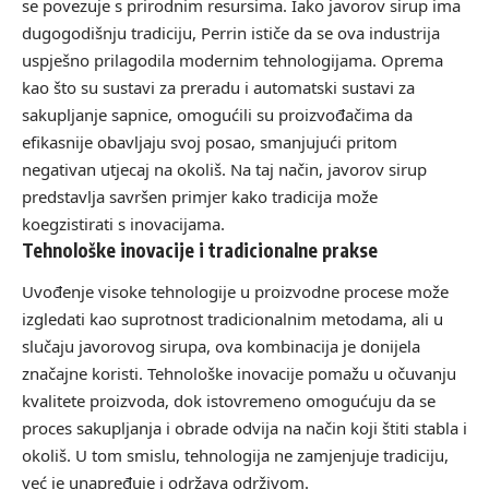
se povezuje s prirodnim resursima. Iako javorov sirup ima
dugogodišnju tradiciju, Perrin ističe da se ova industrija
uspješno prilagodila modernim tehnologijama. Oprema
kao što su sustavi za preradu i automatski sustavi za
sakupljanje sapnice, omogućili su proizvođačima da
efikasnije obavljaju svoj posao, smanjujući pritom
negativan utjecaj na okoliš. Na taj način, javorov sirup
predstavlja savršen primjer kako tradicija može
koegzistirati s inovacijama.
Tehnološke inovacije i tradicionalne prakse
Uvođenje visoke tehnologije u proizvodne procese može
izgledati kao suprotnost tradicionalnim metodama, ali u
slučaju javorovog sirupa, ova kombinacija je donijela
značajne koristi. Tehnološke inovacije pomažu u očuvanju
kvalitete proizvoda, dok istovremeno omogućuju da se
proces sakupljanja i obrade odvija na način koji štiti stabla i
okoliš. U tom smislu, tehnologija ne zamjenjuje tradiciju,
već je unapređuje i održava održivom.