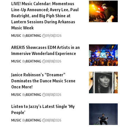
LIVE! Music Calendar: Momentous
Line-Up Announced; Avery Lee, Paul
Boatright, and Big Piph Shine at
Lantern Sessions During Arkansas
Music Week
MUSIC
By
BEATMAG
09/08/2026
AREA15 Showcases EDM Artists in an
Immersive Wonderland Experience
MUSIC
By
BEATMAG
08/08/2026
Janice Robinson’s “Dreamer”
Dominates the Dance Music Scene
Once More!
MUSIC
By
BEATMAG
08/08/2026
Listen to Jazzy’s Latest Single ‘My
People’
MUSIC
By
BEATMAG
08/08/2026