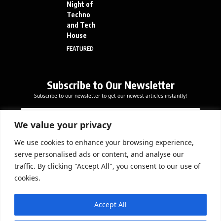
Night of
Techno
and Tech
House
FEATURED
Subscribe to Our Newsletter
Subscribe to our newsletter to get our newest articles instantly!
E
E
E
m
m
m
a
a
We value your privacy
a
i
i
i
l
l
We use cookies to enhance your browsing experience,
l
Subscribe Now
E
serve personalised ads or content, and analyse our
*
m
traffic. By clicking "Accept All", you consent to our use of
a
cookies.
i
l
DOWNLOAD APP
E
Accept All
m
a