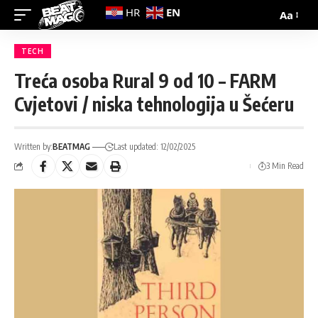
EN
HR
Aa
TECH
Treća osoba Rural 9 od 10 – FARM
Cvjetovi / niska tehnologija u Šećeru
Written by:
BEATMAG
Last updated: 12/02/2025
3 Min Read