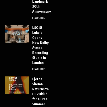
Landmark
30th
Anniversary
FEATURED
LSO St
Luke’s
Opens
New Dolby
Atmos
Recording
Studio in
London
FEATURED
Ljetna
Shema
Returns to
DEPOklub
for a Free
Summer