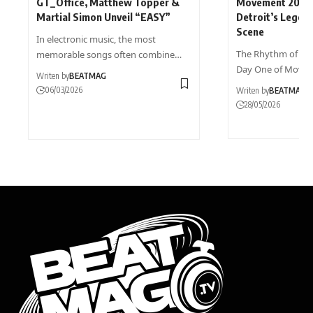
GT_Office, Matthew Topper &
Movement 2026:
Martial Simon Unveil “EASY”
Detroit’s Legen
Scene
In electronic music, the most
The Rhythm of Resi
memorable songs often combine…
Day One of Move
Writen by
BEATMAG
06/03/2026
Writen by
BEATMAG
28/05/2026