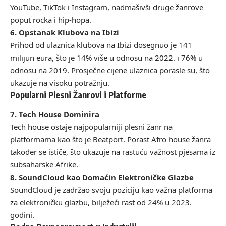
YouTube, TikTok i Instagram, nadmašivši druge žanrove
poput rocka i hip-hopa.
6. Opstanak Klubova na Ibizi
Prihod od ulaznica klubova na Ibizi dosegnuo je 141
milijun eura, što je 14% više u odnosu na 2022. i 76% u
odnosu na 2019. Prosječne cijene ulaznica porasle su, što
ukazuje na visoku potražnju.
Popularni Plesni Žanrovi i Platforme
7. Tech House Dominira
Tech house ostaje najpopularniji plesni žanr na
platformama kao što je Beatport. Porast Afro house žanra
također se ističe, što ukazuje na rastuću važnost pjesama iz
subsaharske Afrike.
8. SoundCloud kao Domaćin Elektroničke Glazbe
SoundCloud je zadržao svoju poziciju kao važna platforma
za elektroničku glazbu, bilježeći rast od 24% u 2023.
godini.