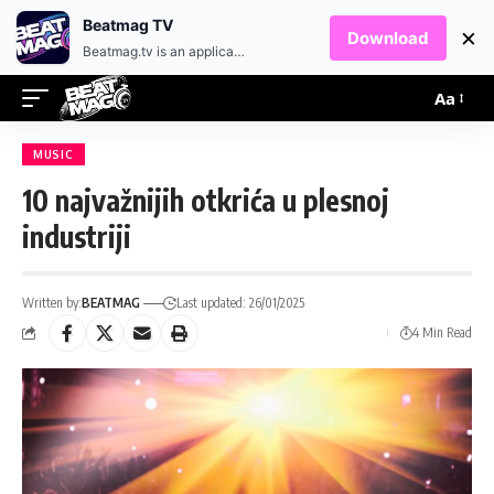
EN
HR
Beatmag TV
×
Download
Beatmag.tv is an application designed for fans of electronic music.
Aa
MUSIC
10 najvažnijih otkrića u plesnoj
industriji
Written by:
BEATMAG
Last updated: 26/01/2025
4 Min Read