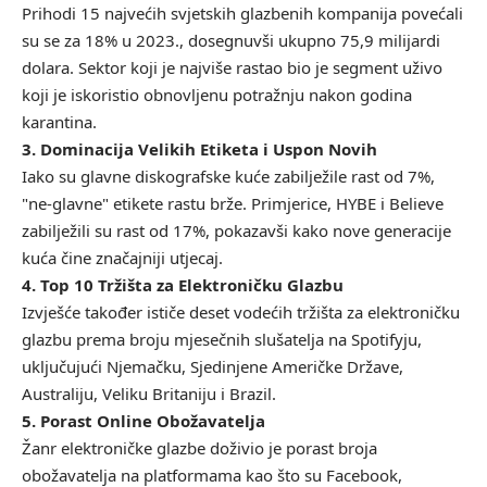
Prihodi 15 najvećih svjetskih glazbenih kompanija povećali
su se za 18% u 2023., dosegnuvši ukupno 75,9 milijardi
dolara. Sektor koji je najviše rastao bio je segment uživo
koji je iskoristio obnovljenu potražnju nakon godina
karantina.
3. Dominacija Velikih Etiketa i Uspon Novih
Iako su glavne diskografske kuće zabilježile rast od 7%,
"ne-glavne" etikete rastu brže. Primjerice, HYBE i Believe
zabilježili su rast od 17%, pokazavši kako nove generacije
kuća čine značajniji utjecaj.
4. Top 10 Tržišta za Elektroničku Glazbu
Izvješće također ističe deset vodećih tržišta za elektroničku
glazbu prema broju mjesečnih slušatelja na Spotifyju,
uključujući Njemačku, Sjedinjene Američke Države,
Australiju, Veliku Britaniju i Brazil.
5. Porast Online Obožavatelja
Žanr elektroničke glazbe doživio je porast broja
obožavatelja na platformama kao što su Facebook,