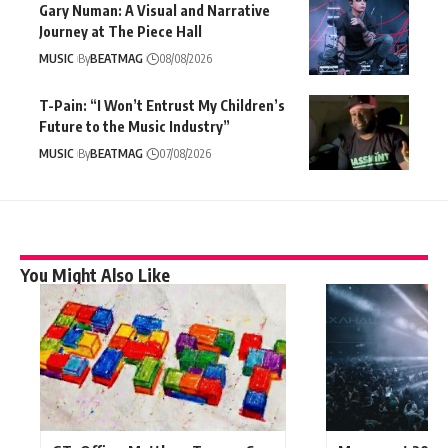
Gary Numan: A Visual and Narrative
Journey at The Piece Hall
MUSIC
By
BEATMAG
08/08/2026
T-Pain: “I Won’t Entrust My Children’s
Future to the Music Industry”
MUSIC
By
BEATMAG
07/08/2026
You Might Also Like