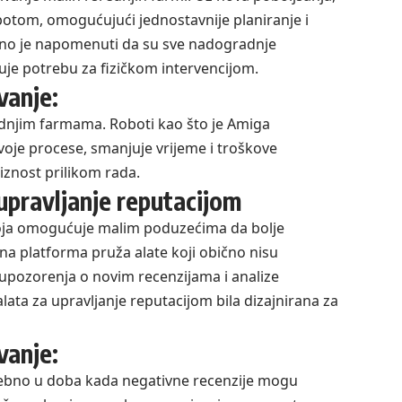
botom, omogućujući jednostavnije planiranje i
ažno je napomenuti da su sve nadogradnje
je potrebu za fizičkom intervencijom.
vanje:
ednjim farmama. Roboti kao što je Amiga
oje procese, smanjuje vrijeme i troškove
znost prilikom rada.
upravljanje reputacijom
oja omogućuje malim poduzećima da bolje
na platforma pruža alate koji obično nisu
upozorenja o novim recenzijama i analize
lata za upravljanje reputacijom bila dizajnirana za
vanje:
osebno u doba kada negativne recenzije mogu