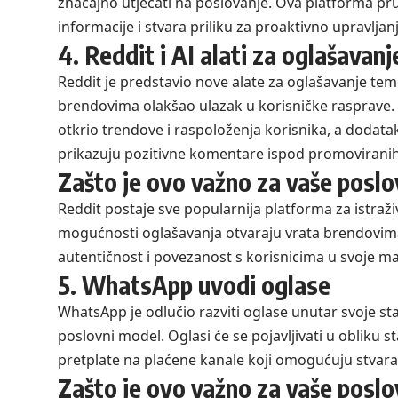
značajno utjecati na poslovanje. Ova platforma p
informacije i stvara priliku za proaktivno upravlj
4. Reddit i AI alati za oglašavanj
Reddit je predstavio nove alate za oglašavanje teme
brendovima olakšao ulazak u korisničke rasprave. R
otkrio trendove i raspoloženja korisnika, a doda
prikazuju pozitivne komentare ispod promoviranih
Zašto je ovo važno za vaše poslo
Reddit postaje sve popularnija platforma za istra
mogućnosti oglašavanja otvaraju vrata brendovima k
autentičnost i povezanost s korisnicima u svoje ma
5. WhatsApp uvodi oglase
WhatsApp je odlučio razviti oglase unutar svoje st
poslovni model. Oglasi će se pojavljivati u obliku 
pretplate na plaćene kanale koji omogućuju stvara
Zašto je ovo važno za vaše poslo