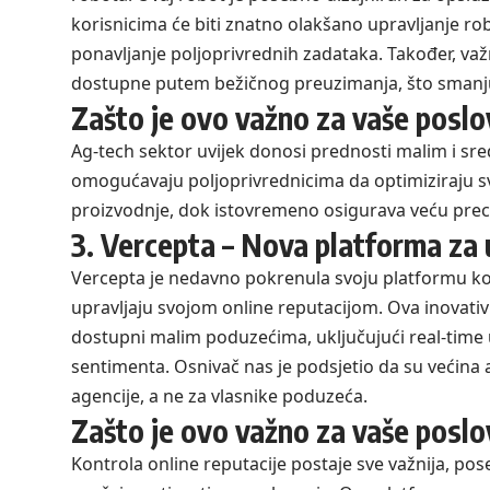
korisnicima će biti znatno olakšano upravljanje ro
ponavljanje poljoprivrednih zadataka. Također, v
dostupne putem bežičnog preuzimanja, što smanju
Zašto je ovo važno za vaše poslo
Ag-tech sektor uvijek donosi prednosti malim i sr
omogućavaju poljoprivrednicima da optimiziraju sv
proizvodnje, dok istovremeno osigurava veću preci
3. Vercepta – Nova platforma za 
Vercepta je nedavno pokrenula svoju platformu k
upravljaju svojom online reputacijom. Ova inovativ
dostupni malim poduzećima, uključujući real-time 
sentimenta. Osnivač nas je podsjetio da su većina a
agencije, a ne za vlasnike poduzeća.
Zašto je ovo važno za vaše poslo
Kontrola online reputacije postaje sve važnija, p