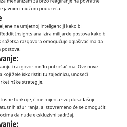
ruža mehanizam za brzo reagiranje na povratne
anje javnim imidžom poduzeća.
e
ljene na umjetnoj inteligenciji kako bi
eddit Insights analizira milijarde postova kako bi
tak sažetka razgovora omogućuje oglašivačima da
 postova.
vanje:
živanje i razgovor među potrošačima. Ove nove
oji žele iskoristiti tu zajednicu, unoseći
rketinške strategije.
atusne funkcije, čime mijenja svoj dosadašnji
statusnih ažuriranja, a istovremeno će se omogućiti
ocima da nude ekskluzivni sadržaj.
vanje: