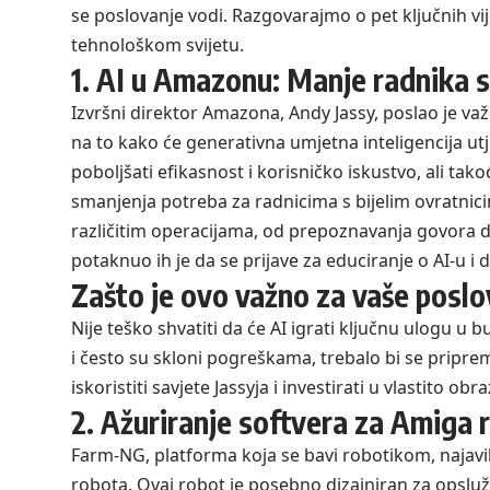
se poslovanje vodi. Razgovarajmo o pet ključnih vi
tehnološkom svijetu.
1. AI u Amazonu: Manje radnika s
Izvršni direktor Amazona,
Andy Jassy
, poslao je v
na to kako će generativna umjetna inteligencija utj
poboljšati efikasnost i korisničko iskustvo, ali ta
smanjenja potreba za radnicima s bijelim ovratnici
različitim operacijama, od prepoznavanja govora do
potaknuo ih je da se prijave za educiranje o AI-u i
Zašto je ovo važno za vaše poslo
Nije teško shvatiti da će AI igrati ključnu ulogu u b
i često su skloni pogreškama, trebalo bi se pripremi
iskoristiti savjete Jassyja i investirati u vlastito o
2. Ažuriranje softvera za Amiga
Farm-NG, platforma koja se bavi robotikom, najavil
robota. Ovaj robot je posebno dizajniran za opsluži