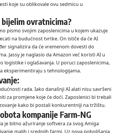
jesti koje su oblikovale ovu sedmicu u
 bijelim ovratnicima?
ažno pismo svojim zaposlenicima u kojem ukazuje
ecati na budućnost tvrtke. On ističe da će AI
kođer signalizira da će vremenom dovesti do
ma. Jassy je naglasio da Amazon već koristi AI u
 logistike i oglašavanja. U poruci zaposlenicima,
 da eksperimentiraju s tehnologijama.
vanje:
udućnosti rada. Iako današnji AI alati nisu savršeni
ti za promjene koje će doći. Zaposlenici bi trebali
brazovanje kako bi postali konkurentniji na tržištu.
 robota kompanije Farm-NG
a je bitno ažuriranje softvera za svog Amiga
vanje malih i srednjih farmi. Uz nova poboljšanja,