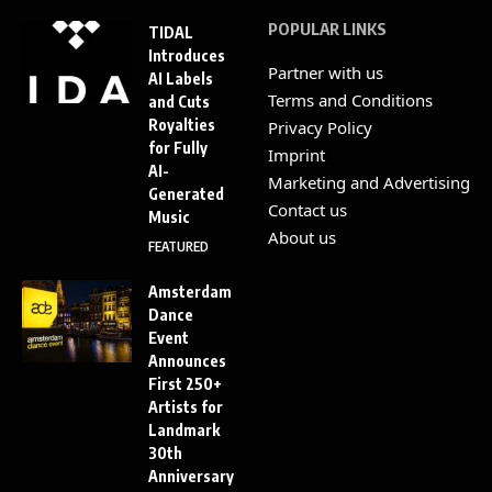
POPULAR LINKS
TIDAL
Introduces
Partner with us
AI Labels
Terms and Conditions
and Cuts
Royalties
Privacy Policy
for Fully
Imprint
AI-
Marketing and Advertising
Generated
Contact us
Music
About us
FEATURED
Amsterdam
Dance
Event
Announces
First 250+
Artists for
Landmark
30th
Anniversary