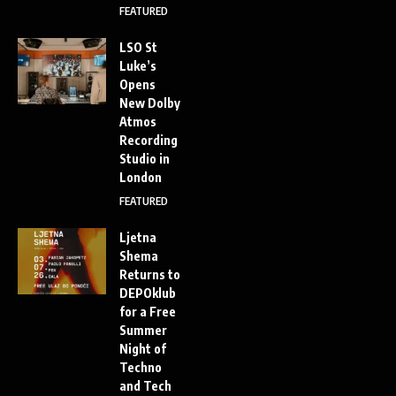
FEATURED
LSO St
Luke’s
Opens
New Dolby
Atmos
Recording
Studio in
London
FEATURED
Ljetna
Shema
Returns to
DEPOklub
for a Free
Summer
Night of
Techno
and Tech