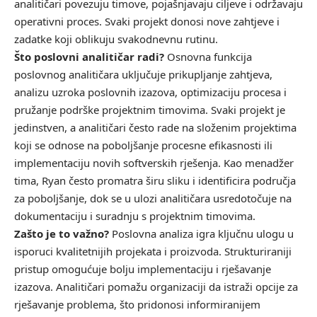
analitičari povezuju timove, pojašnjavaju ciljeve i održavaju
operativni proces. Svaki projekt donosi nove zahtjeve i
zadatke koji oblikuju svakodnevnu rutinu.
Što poslovni analitičar radi?
Osnovna funkcija
poslovnog analitičara uključuje prikupljanje zahtjeva,
analizu uzroka poslovnih izazova, optimizaciju procesa i
pružanje podrške projektnim timovima. Svaki projekt je
jedinstven, a analitičari često rade na složenim projektima
koji se odnose na poboljšanje procesne efikasnosti ili
implementaciju novih softverskih rješenja. Kao menadžer
tima, Ryan često promatra širu sliku i identificira područja
za poboljšanje, dok se u ulozi analitičara usredotočuje na
dokumentaciju i suradnju s projektnim timovima.
Zašto je to važno?
Poslovna analiza igra ključnu ulogu u
isporuci kvalitetnijih projekata i proizvoda. Strukturiraniji
pristup omogućuje bolju implementaciju i rješavanje
izazova. Analitičari pomažu organizaciji da istraži opcije za
rješavanje problema, što pridonosi informiranijem