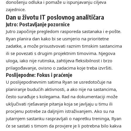
donošenju odluka i pomaže u ispunjavanju ciljeva
zajednice.
Dan u životu IT poslovnog analitičara
Jutro: Postavljanje pozornice
Jutro započinje pregledom rasporeda sastanaka i e-pošte.
Ryan planira dan kako bi se usmjerio na prioritetne
zadatke, a može prisustvovati raznim timskim sastancima
ili se povezati s drugim projektnim timovima. Njegova
uloga, iako nije rutinska, zahtijeva fleksibilnost i brzo
prilagođavanje, ovisno o zadacima koje treba izvršiti.
Poslijepodne: Fokus i praćenje
U poslijepodnevnim satima Ryan se usredotočuje na
planiranje budućih aktivnosti, a ako nije na sastancima,
često surađuje s kolegama. Rad na dokumentaciji može
uključivati rješavanje pitanja koja se javljaju u timu ili
procjenu potrebe za daljnjim istraživanjem. Ako su na
jutarnjem sastanku raspravljali o napretku treninga, Ryan
će se sastati s timom da provjere je li potrebna bilo kakva