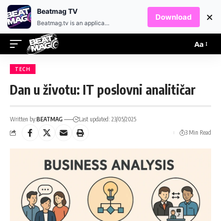
EN
HR
Beatmag TV
×
Download
Beatmag.tv is an application designed for fans of electronic music.
Aa
TECH
Dan u životu: IT poslovni analitičar
Written by:
BEATMAG
Last updated: 23/05/2025
3 Min Read