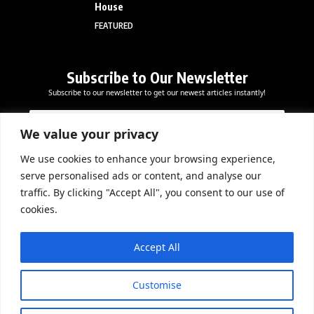
House
FEATURED
Subscribe to Our Newsletter
Subscribe to our newsletter to get our newest articles instantly!
*
E
E
E
m
m
m
a
We value your privacy
a
a
i
i
i
l
We use cookies to enhance your browsing experience,
l
Subscribe Now
l
serve personalised ads or content, and analyse our
*
*
traffic. By clicking "Accept All", you consent to our use of
cookies.
DOWNLOAD APP
Accept All
Customise