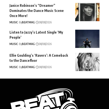
Janice Robinson’s “Dreamer”
Dominates the Dance Music Scene
Once More!
MUSIC
By
BEATMAG
08/08/2026
Listen to Jazzy’s Latest Single ‘My
People’
MUSIC
By
BEATMAG
08/08/2026
Ellie Goulding’s ‘Ravers’: A Comeback
to the Dancefloor
MUSIC
By
BEATMAG
08/08/2026