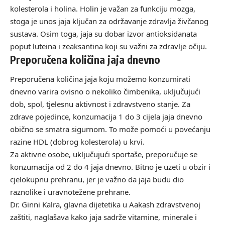
kolesterola i holina. Holin je važan za funkciju mozga,
stoga je unos jaja ključan za održavanje zdravlja živčanog
sustava. Osim toga, jaja su dobar izvor antioksidanata
poput luteina i zeaksantina koji su važni za zdravlje očiju.
Preporučena količina jaja dnevno
Preporučena količina jaja koju možemo konzumirati
dnevno varira ovisno o nekoliko čimbenika, uključujući
dob, spol, tjelesnu aktivnost i zdravstveno stanje. Za
zdrave pojedince, konzumacija 1 do 3 cijela jaja dnevno
obično se smatra sigurnom. To može pomoći u povećanju
razine HDL (dobrog kolesterola) u krvi.
Za aktivne osobe, uključujući sportaše, preporučuje se
konzumacija od 2 do 4 jaja dnevno. Bitno je uzeti u obzir i
cjelokupnu prehranu, jer je važno da jaja budu dio
raznolike i uravnotežene prehrane.
Dr. Ginni Kalra, glavna dijetetika u Aakash zdravstvenoj
zaštiti, naglašava kako jaja sadrže vitamine, minerale i