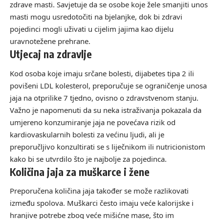
zdrave masti. Savjetuje da se osobe koje žele smanjiti unos
masti mogu usredotočiti na bjelanjke, dok bi zdravi
pojedinci mogli uživati u cijelim jajima kao dijelu
uravnotežene prehrane.
Utjecaj na zdravlje
Kod osoba koje imaju srčane bolesti, dijabetes tipa 2 ili
povišeni LDL kolesterol, preporučuje se ograničenje unosa
jaja na otprilike 7 tjedno, ovisno o zdravstvenom stanju.
Važno je napomenuti da su neka istraživanja pokazala da
umjereno konzumiranje jaja ne povećava rizik od
kardiovaskularnih bolesti za većinu ljudi, ali je
preporučljivo konzultirati se s liječnikom ili nutricionistom
kako bi se utvrdilo što je najbolje za pojedinca.
Količina jaja za muškarce i žene
Preporučena količina jaja također se može razlikovati
između spolova. Muškarci često imaju veće kalorijske i
hranjive potrebe zbog veće mišićne mase, što im