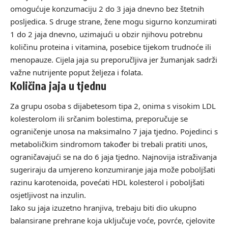
omogućuje konzumaciju 2 do 3 jaja dnevno bez štetnih
posljedica. S druge strane, žene mogu sigurno konzumirati
1 do 2 jaja dnevno, uzimajući u obzir njihovu potrebnu
količinu proteina i vitamina, posebice tijekom trudnoće ili
menopauze. Cijela jaja su preporučljiva jer žumanjak sadrži
važne nutrijente poput željeza i folata.
Količina jaja u tjednu
Za grupu osoba s dijabetesom tipa 2, onima s visokim LDL
kolesterolom ili srčanim bolestima, preporučuje se
ograničenje unosa na maksimalno 7 jaja tjedno. Pojedinci s
metaboličkim sindromom također bi trebali pratiti unos,
ograničavajući se na do 6 jaja tjedno. Najnovija istraživanja
sugeriraju da umjereno konzumiranje jaja može poboljšati
razinu karotenoida, povećati HDL kolesterol i poboljšati
osjetljivost na inzulin.
Iako su jaja izuzetno hranjiva, trebaju biti dio ukupno
balansirane prehrane koja uključuje voće, povrće, cjelovite