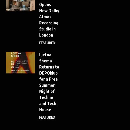
Opens
New Dolby
Atmos
Recording
Studio in
London
FEATURED
Ljetna
Shema
Returns to
DEPOklub
for a Free
Summer
Night of
Techno
and Tech
House
FEATURED