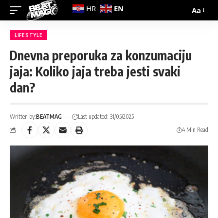
EN
HR
Aa
LIFESTYLE
Dnevna preporuka za konzumaciju
jaja: Koliko jaja treba jesti svaki
dan?
Written by:
BEATMAG
Last updated: 31/05/2025
4 Min Read