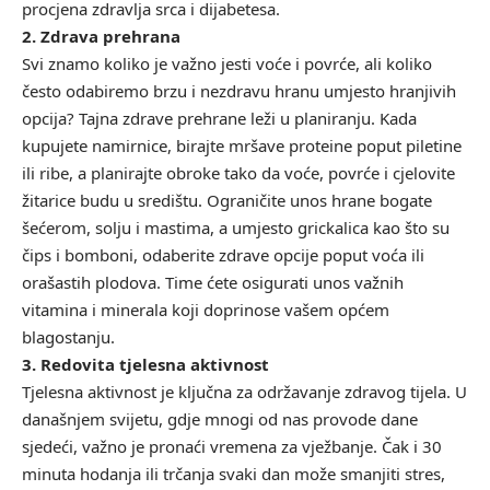
procjena zdravlja srca i dijabetesa.
2. Zdrava prehrana
Svi znamo koliko je važno jesti voće i povrće, ali koliko
često odabiremo brzu i nezdravu hranu umjesto hranjivih
opcija? Tajna zdrave prehrane leži u planiranju. Kada
kupujete namirnice, birajte mršave proteine poput piletine
ili ribe, a planirajte obroke tako da voće, povrće i cjelovite
žitarice budu u središtu. Ograničite unos hrane bogate
šećerom, solju i mastima, a umjesto grickalica kao što su
čips i bomboni, odaberite zdrave opcije poput voća ili
orašastih plodova. Time ćete osigurati unos važnih
vitamina i minerala koji doprinose vašem općem
blagostanju.
3. Redovita tjelesna aktivnost
Tjelesna aktivnost je ključna za održavanje zdravog tijela. U
današnjem svijetu, gdje mnogi od nas provode dane
sjedeći, važno je pronaći vremena za vježbanje. Čak i 30
minuta hodanja ili trčanja svaki dan može smanjiti stres,