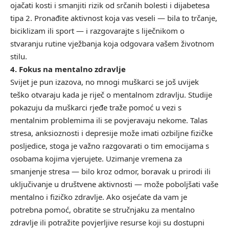
ojačati kosti i smanjiti rizik od srčanih bolesti i dijabetesa
tipa 2. Pronađite aktivnost koja vas veseli — bila to trčanje,
biciklizam ili sport — i razgovarajte s liječnikom o
stvaranju rutine vježbanja koja odgovara vašem životnom
stilu.
4. Fokus na mentalno zdravlje
Svijet je pun izazova, no mnogi muškarci se još uvijek
teško otvaraju kada je riječ o mentalnom zdravlju. Studije
pokazuju da muškarci rjeđe traže pomoć u vezi s
mentalnim problemima ili se povjeravaju nekome. Talas
stresa, anksioznosti i depresije može imati ozbiljne fizičke
posljedice, stoga je važno razgovarati o tim emocijama s
osobama kojima vjerujete. Uzimanje vremena za
smanjenje stresa — bilo kroz odmor, boravak u prirodi ili
uključivanje u društvene aktivnosti — može poboljšati vaše
mentalno i fizičko zdravlje. Ako osjećate da vam je
potrebna pomoć, obratite se stručnjaku za mentalno
zdravlje ili potražite povjerljive resurse koji su dostupni