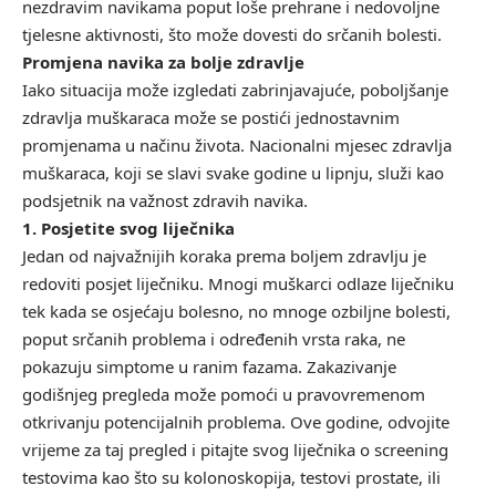
nezdravim navikama poput loše prehrane i nedovoljne
tjelesne aktivnosti, što može dovesti do srčanih bolesti.
Promjena navika za bolje zdravlje
Iako situacija može izgledati zabrinjavajuće, poboljšanje
zdravlja muškaraca može se postići jednostavnim
promjenama u načinu života. Nacionalni mjesec zdravlja
muškaraca, koji se slavi svake godine u lipnju, služi kao
podsjetnik na važnost zdravih navika.
1. Posjetite svog liječnika
Jedan od najvažnijih koraka prema boljem zdravlju je
redoviti posjet liječniku. Mnogi muškarci odlaze liječniku
tek kada se osjećaju bolesno, no mnoge ozbiljne bolesti,
poput srčanih problema i određenih vrsta raka, ne
pokazuju simptome u ranim fazama. Zakazivanje
godišnjeg pregleda može pomoći u pravovremenom
otkrivanju potencijalnih problema. Ove godine, odvojite
vrijeme za taj pregled i pitajte svog liječnika o screening
testovima kao što su kolonoskopija, testovi prostate, ili