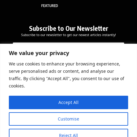
FEATURED
Subscribe to Our Newsletter
Subscribe to our newsletter to get our newest articles instantly!
E
E
E
m
m
m
a
a
We value your privacy
a
i
i
i
l
l
We use cookies to enhance your browsing experience,
l
Subscribe Now
E
serve personalised ads or content, and analyse our
*
m
traffic. By clicking "Accept All", you consent to our use of
a
cookies.
i
l
DOWNLOAD APP
E
Accept All
m
a
i
Customise
l
Reject All