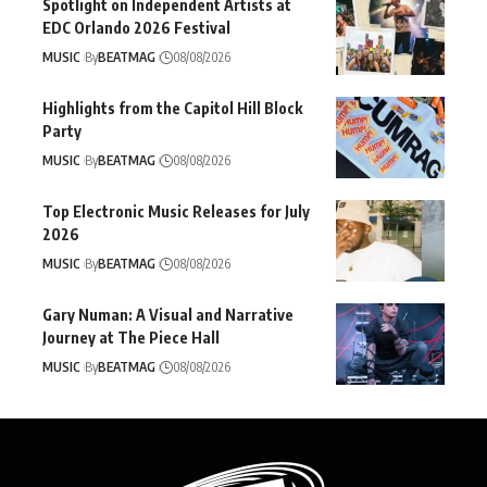
Spotlight on Independent Artists at
EDC Orlando 2026 Festival
MUSIC
By
BEATMAG
08/08/2026
Highlights from the Capitol Hill Block
Party
MUSIC
By
BEATMAG
08/08/2026
Top Electronic Music Releases for July
2026
MUSIC
By
BEATMAG
08/08/2026
Gary Numan: A Visual and Narrative
Journey at The Piece Hall
MUSIC
By
BEATMAG
08/08/2026