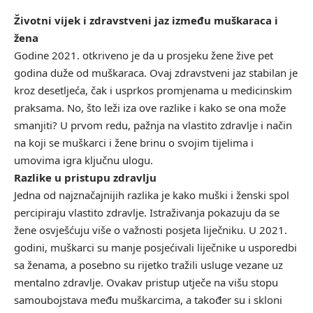
Životni vijek i zdravstveni jaz između muškaraca i
žena
Godine 2021. otkriveno je da u prosjeku žene žive pet
godina duže od muškaraca. Ovaj zdravstveni jaz stabilan je
kroz desetljeća, čak i usprkos promjenama u medicinskim
praksama. No, što leži iza ove razlike i kako se ona može
smanjiti? U prvom redu, pažnja na vlastito zdravlje i način
na koji se muškarci i žene brinu o svojim tijelima i
umovima igra ključnu ulogu.
Razlike u pristupu zdravlju
Jedna od najznačajnijih razlika je kako muški i ženski spol
percipiraju vlastito zdravlje. Istraživanja pokazuju da se
žene osvješćuju više o važnosti posjeta liječniku. U 2021.
godini, muškarci su manje posjećivali liječnike u usporedbi
sa ženama, a posebno su rijetko tražili usluge vezane uz
mentalno zdravlje. Ovakav pristup utječe na višu stopu
samoubojstava među muškarcima, a također su i skloni