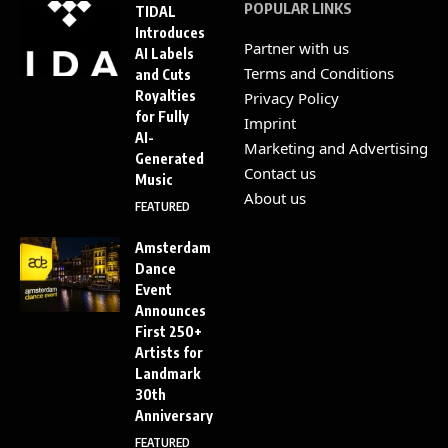
POPULAR LINKS
TIDAL
Introduces
Partner with us
AI Labels
Terms and Conditions
and Cuts
Royalties
Privacy Policy
for Fully
Imprint
AI-
Marketing and Advertising
Generated
Contact us
Music
About us
FEATURED
Amsterdam
Dance
Event
Announces
First 250+
Artists for
Landmark
30th
Anniversary
FEATURED