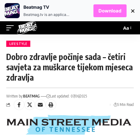
EN
HR
Beatmag TV
×
Download
Beatmag.tv is an application designed for fans of electronic music.
Aa
LIFESTYLE
Dobro zdravlje počinje sada – četiri
savjeta za muškarce tijekom mjeseca
zdravlja
Written by:
BEATMAG
Last updated: 07/06/2025
5 Min Read