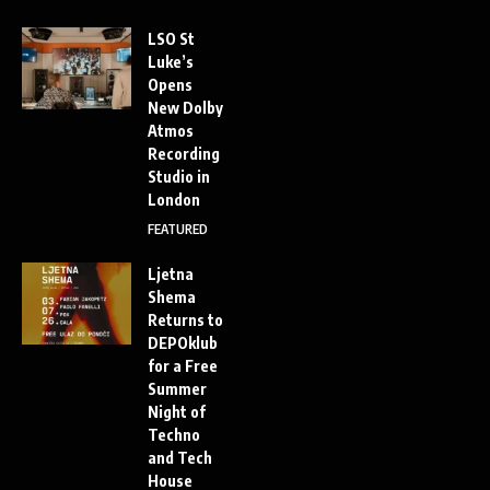
LSO St
Luke’s
Opens
New Dolby
Atmos
Recording
Studio in
London
FEATURED
Ljetna
Shema
Returns to
DEPOklub
for a Free
Summer
Night of
Techno
and Tech
House