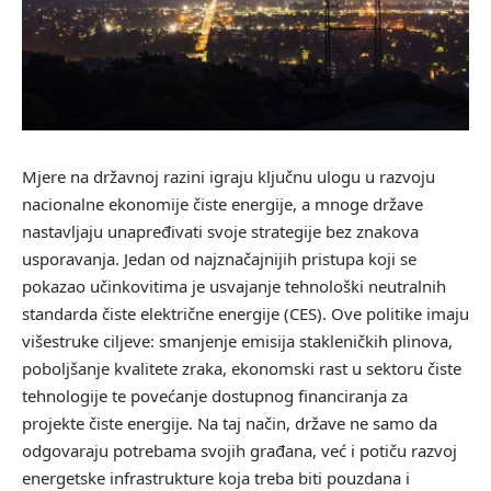
Mjere na državnoj razini igraju ključnu ulogu u razvoju
nacionalne ekonomije čiste energije, a mnoge države
nastavljaju unapređivati svoje strategije bez znakova
usporavanja. Jedan od najznačajnijih pristupa koji se
pokazao učinkovitima je usvajanje tehnološki neutralnih
standarda čiste električne energije (CES). Ove politike imaju
višestruke ciljeve: smanjenje emisija stakleničkih plinova,
poboljšanje kvalitete zraka, ekonomski rast u sektoru čiste
tehnologije te povećanje dostupnog financiranja za
projekte čiste energije. Na taj način, države ne samo da
odgovaraju potrebama svojih građana, već i potiču razvoj
energetske infrastrukture koja treba biti pouzdana i