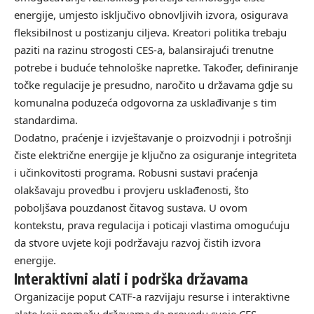
energije, umjesto isključivo obnovljivih izvora, osigurava
fleksibilnost u postizanju ciljeva. Kreatori politika trebaju
paziti na razinu strogosti CES-a, balansirajući trenutne
potrebe i buduće tehnološke napretke. Također, definiranje
točke regulacije je presudno, naročito u državama gdje su
komunalna poduzeća odgovorna za usklađivanje s tim
standardima.
Dodatno, praćenje i izvještavanje o proizvodnji i potrošnji
čiste električne energije je ključno za osiguranje integriteta
i učinkovitosti programa. Robusni sustavi praćenja
olakšavaju provedbu i provjeru usklađenosti, što
poboljšava pouzdanost čitavog sustava. U ovom
kontekstu, prava regulacija i poticaji vlastima omogućuju
da stvore uvjete koji podržavaju razvoj čistih izvora
energije.
Interaktivni alati i podrška državama
Organizacije poput CATF-a razvijaju resurse i interaktivne