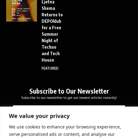
Ljetna
Shema
Returns to
DEPOklub
for a Free
Summer
Night of
Techno
and Tech
House
FEATURED
Subscribe to Our Newsletter
Subscribe to our newsletter to get our newest articles instantly!
E
E
E
m
m
m
a
a
We value your privacy
a
i
i
i
l
l
We use cookies to enhance your browsing experience,
l
Subscribe Now
*
serve personalised ads or content, and analyse our
*