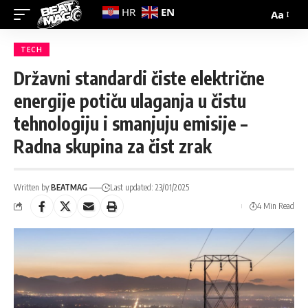
EN
HR
Aa
TECH
Državni standardi čiste električne
energije potiču ulaganja u čistu
tehnologiju i smanjuju emisije –
Radna skupina za čist zrak
Written by:
BEATMAG
Last updated: 23/01/2025
4 Min Read