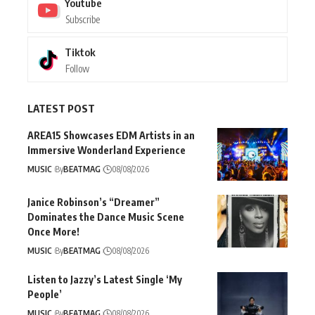
Youtube
Subscribe
Tiktok
Follow
LATEST POST
AREA15 Showcases EDM Artists in an
Immersive Wonderland Experience
MUSIC
By
BEATMAG
08/08/2026
Janice Robinson’s “Dreamer”
Dominates the Dance Music Scene
Once More!
MUSIC
By
BEATMAG
08/08/2026
Listen to Jazzy’s Latest Single ‘My
People’
MUSIC
By
BEATMAG
08/08/2026