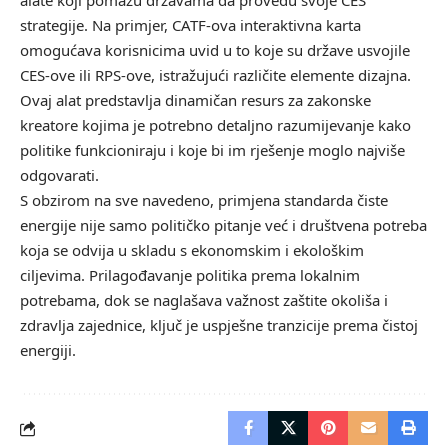
alate koji pomažu državama da provedu svoje CES
strategije. Na primjer, CATF-ova interaktivna karta
omogućava korisnicima uvid u to koje su države usvojile
CES-ove ili RPS-ove, istražujući različite elemente dizajna.
Ovaj alat predstavlja dinamičan resurs za zakonske
kreatore kojima je potrebno detaljno razumijevanje kako
politike funkcioniraju i koje bi im rješenje moglo najviše
odgovarati.
S obzirom na sve navedeno, primjena standarda čiste
energije nije samo političko pitanje već i društvena potreba
koja se odvija u skladu s ekonomskim i ekološkim
ciljevima. Prilagođavanje politika prema lokalnim
potrebama, dok se naglašava važnost zaštite okoliša i
zdravlja zajednice, ključ je uspješne tranzicije prema čistoj
energiji.