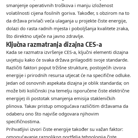
smanjenje operativnih troškova i manju izloženost
volatilnosti cijena fosilnih goriva. Također, s obzirom na to
da država privlači veća ulaganja u projekte čiste energije,
dolazi do rasta radnih mjesta i poboljšanja kvalitete zraka,
što direktno utječe na javno zdravlje.
Ključna razmatranja dizajna CES-a
Kada se razmatra izvršenje CES-a, ključni elementi dizajna
uvjetuju kako će svaka država prilagoditi svoje standarde.
Različiti faktori poput tržišne strukture, postojećih izvora
energije i prirodnih resursa utjecat će na specifične odluke.
Jedan od osnovnih aspekata dizajna je oblik standarda; on
može biti količinski (na temelju isporučene čiste električne
energije) ili postotak smanjenja emisija stakleničkih
plinova. Takav pristup omogućava različitim državama da
odaberu ono što najviše odgovara njihovim
specifičnostima.
Prihvatljivi izvori čiste energije također su važan faktor:
omogućavanje raznolikog portfelja tehnologija čiste