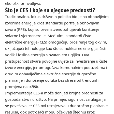
ekološki prihvatljiva.
Što je CES i koje su njegove prednosti?
Tradicionalno, fokus državnih politika bio je na obnovljivim
izvorima energije kroz standarde portfelja obnovljivih
izvora (RPS), koji su prvenstveno zahtijevali korištenje
solarne i vjetroenergije. Međutim, standardi čiste
električne energije (CES) omogućuju proširenje tog okvira,
uključujući tehnologije kao što su nuklearne energija, čisti
vodik i fosilna energija s hvatanjem ugljika. Ova
pristupačnost stvara povoljne uvjete za investiranje u čiste
izvore energije, jer omogućava komunalnim poduzećima i
drugim dobavljačima električne energije dugoročno
planiranje i donošenje odluka bez stresa od trenutnih
promjena na tržištu.
Implementacija CES-a može donijeti brojne prednosti za
gospodarstvo i društvo. Na primjer, sigurnost za ulaganja
se povećava jer CES-ovi usmjeravaju dugoročno planiranje
resursa, dok potrošači mogu očekivati štednju kroz