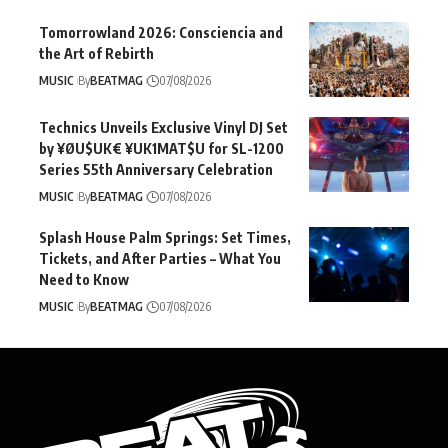
Tomorrowland 2026: Consciencia and
the Art of Rebirth
MUSIC
By
BEATMAG
07/08/2026
Technics Unveils Exclusive Vinyl DJ Set
by ¥ØU$UK€ ¥UK1MAT$U for SL-1200
Series 55th Anniversary Celebration
MUSIC
By
BEATMAG
07/08/2026
Splash House Palm Springs: Set Times,
Tickets, and After Parties – What You
Need to Know
MUSIC
By
BEATMAG
07/08/2026