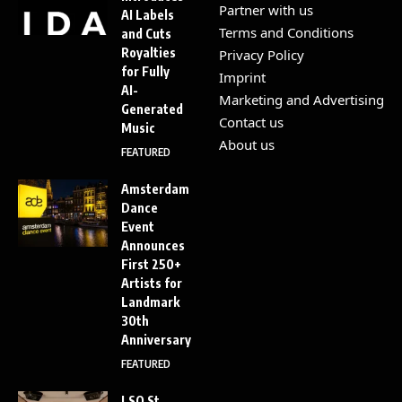
Partner with us
AI Labels
Terms and Conditions
and Cuts
Royalties
Privacy Policy
for Fully
Imprint
AI-
Marketing and Advertising
Generated
Contact us
Music
About us
FEATURED
Amsterdam
Dance
Event
Announces
First 250+
Artists for
Landmark
30th
Anniversary
FEATURED
LSO St