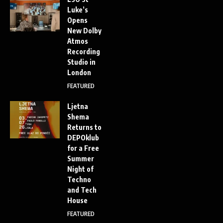
Luke’s
Opens
New Dolby
Atmos
Recording
Studio in
London
FEATURED
Ljetna
Shema
Returns to
DEPOklub
for a Free
Summer
Night of
Techno
and Tech
House
FEATURED