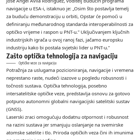
José Ángel Ávila Rodríguez, voditelj budućih programa
navigacije u ESA-i, istaknuo je: „Osim što postavlja temelj
za buduću demonstraciju u orbiti, Opstar će pomoći u
definiranju međunarodnog standarda interoperabilnosti za
optičko vrijeme i raspon u PNT-u.” Uključivanjem ključnih
industrijskih igrača u ovoj ranoj fazi, jačamo europsku
industriju kako bi postala svjetski lider u PNT-u.”
Zašto optička tehnologija za navigaciju
Optičke veze za navigaciju
Potražnja za uslugama pozicioniranja, navigacije i vremena
neprestano raste, nudeći izazove u pogledu robusnosti i
točnosti sustava. Optička tehnologija, posebno
intersatelitske optičke veze, predstavlja osnovu za gotovo
potpuno autonomni globalni navigacijski satelitski sustav
(GNSS).
Laserski zraci omogućuju dodatnu otpornost i robusnost
na razini sustava jer smanjuju oslanjanje na svemirske
atomske satelite i tlo. Priroda optičkih veza čini ih imunima