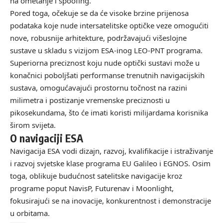
na ometanje i spoofing.
Pored toga, očekuje se da će visoke brzine prijenosa
podataka koje nude intersatelitske optičke veze omogućiti
nove, robusnije arhitekture, podržavajući višeslojne
sustave u skladu s vizijom ESA-inog LEO-PNT programa.
Superiorna preciznost koju nude optički sustavi može u
konačnici poboljšati performanse trenutnih navigacijskih
sustava, omogućavajući prostornu točnost na razini
milimetra i postizanje vremenske preciznosti u
pikosekundama, što će imati koristi milijardama korisnika
širom svijeta.
O navigaciji ESA
Navigacija ESA vodi dizajn, razvoj, kvalifikacije i istraživanje
i razvoj svjetske klase programa EU Galileo i EGNOS. Osim
toga, oblikuje budućnost satelitske navigacije kroz
programe poput NavisP, Futurenav i Moonlight,
fokusirajući se na inovacije, konkurentnost i demonstracije
u orbitama.