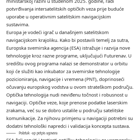
ministarskoj razini u studenom 2025. godine, radi
potvrđivanja intersatelitskih optičkih veza prije buduće
uporabe u operativnim satelitskim navigacijskim
sustavima.
Europa je vodeći igrač u današnjem satelitskom
navigacijskom krajoliku. Kako bi postavili temelj za sutra,
Europska svemirska agencija (ESA) istražuje i razvija nove
tehnologije kroz razne programe, uključujući Futurenav. U
središtu ovog programa nalazi se demonstrator u orbitu
koji će služiti kao inkubator za svemirske tehnologije
pozicioniranja, navigacije i vremena (PNT), doprinoseći
očuvanju europskog vodstva u ovom strateškom području.
Optička tehnologija nudi neviđenu točnost i robusnost u
navigaciji. Optičke veze, koje prenose podatke laserskim
zrakama, već su se dobro ustalile u području satelitske
komunikacije. Za njihovu primjenu u navigaciji potrebni su
dodatni tehnološki napredci i validacija koncepta sustava.
Početak -up potpis ugovora
ESA želi razviti i testirati optičku tehnologiju za vremensku