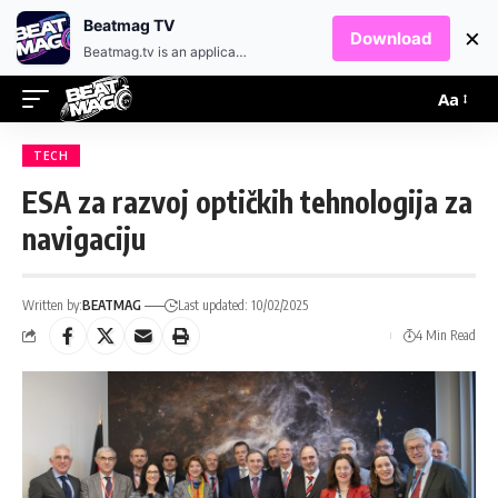
EN
HR
Beatmag TV
×
Download
Beatmag.tv is an application designed for fans of electronic music.
Aa
TECH
ESA za razvoj optičkih tehnologija za
navigaciju
Written by:
BEATMAG
Last updated: 10/02/2025
4 Min Read