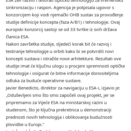
sinkronizaciju i raspon. Agencija je potpisala ugovor s
konzorcijem koji vodi njemački OHB sustav za provođenje
studije definicije koncepta (faza A/B1) i tehnologije. Ovaj
europski konzorcij sastoji se od 33 tvrtke iz svih država
članica ESA.
Nakon završetka studije, sljedeći korak bit će razvoj i
testiranje tehnologije u orbiti kako bi se potvrdili novi
koncepti sustava i istražile nove arhitekture. Rezultati ove
studije imat će ključnu ulogu u procjeni spremnosti optičke
tehnologije i osigurat će bitne informacije donositeljima
odluka za buduće operativne sustave.
Javier Benedicto, direktor za navigaciju u ESA-i, izjavio je:
„Oduševljeni smo što smo započeli ovaj projekt, jer se
pripremamo za Vijeće ESA na ministarskoj razini u
studenom, što je ključna prekretnica u demonstraciji
prednosti novih tehnologija i oblikovanja budućnosti
plovidbe u Europi.”