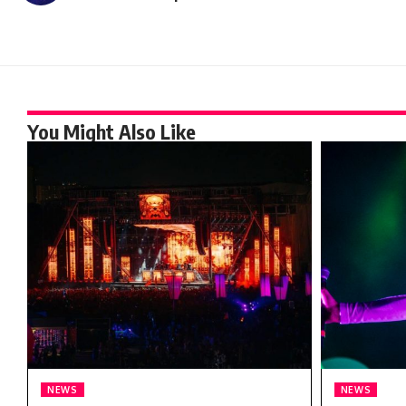
You Might Also Like
NEWS
NEWS