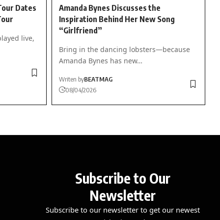
Tour Dates
Amanda Bynes Discusses the
Tour
Inspiration Behind Her New Song
“Girlfriend”
layed live,
Bring in the dancing lobsters—because
Amanda Bynes has new…
Writen by
BEATMAG
08/04/2026
Subscribe to Our
Newsletter
Subscribe to our newsletter to get our newest