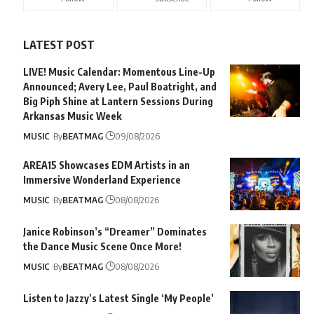
LATEST POST
LIVE! Music Calendar: Momentous Line-Up
Announced; Avery Lee, Paul Boatright, and
Big Piph Shine at Lantern Sessions During
Arkansas Music Week
MUSIC
By
BEATMAG
09/08/2026
AREA15 Showcases EDM Artists in an
Immersive Wonderland Experience
MUSIC
By
BEATMAG
08/08/2026
Janice Robinson’s “Dreamer” Dominates
the Dance Music Scene Once More!
MUSIC
By
BEATMAG
08/08/2026
Listen to Jazzy’s Latest Single ‘My People’