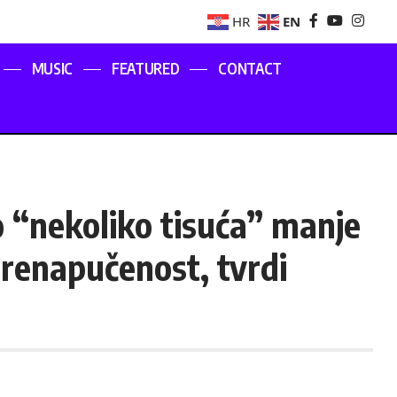
EN
HR
MUSIC
FEATURED
CONTACT
 “nekoliko tisuća” manje
prenapučenost, tvrdi