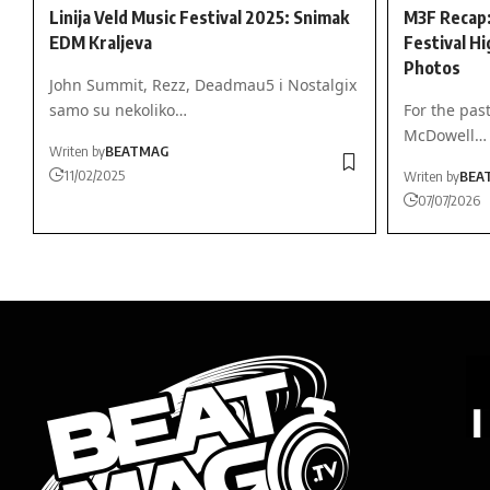
Linija Veld Music Festival 2025: Snimak
M3F Recap
EDM Kraljeva
Festival Hi
Photos
John Summit, Rezz, Deadmau5 i Nostalgix
samo su nekoliko…
For the past
McDowell…
Writen by
BEATMAG
11/02/2025
Writen by
BEA
07/07/2026