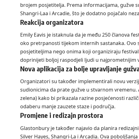
brojem posjetitelja. Prema informacijama, gužve su
Shangri-Laa i Arcadie, što je dodatno pojačalo nez
Reakcija organizatora
Emily Eavis je istaknula da je među 250 članova fest
oko pretrpanosti tijekom internih sastanaka. Ovo su
posjetiteljima nego onima koji organiziraju festiva
doprinijeti boljoj raspodjeli ljudi u najprometniji
Nova aplikacija za bolje upravljanje guž
Organizatori su također implementirali novu verzi
sudionicima da prate gužve u stvarnom vremenu. Apl
zelena) kako bi prikazala razine posjećenosti razli
odaberu manje zauzete staze i područja.
Promjene i redizajn prostora
Glastonbury je također najavio da planira redizajnir
Silver Hayes, Shangri-La i Arcadia. Ova poboljšanja t