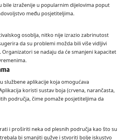
 bile izraženije u popularnim dijelovima poput
adovoljstvo među posjetiteljima.
ivalskog osoblja, nitko nije izrazio zabrinutost
gerira da su problemi možda bili više vidljivi
l. Organizatori se nadaju da će smanjeni kapacitet
m vremenima.
vama
ju službene aplikacije koja omogućava
ikacija koristi sustav boja (crvena, narančasta,
čitih područja, čime pomaže posjetiteljima da
ati i proširiti neka od plesnih područja kao što su
rebala bi smanjiti gužve i stvoriti bolje iskustvo