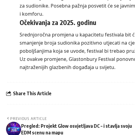
za sudionike. Posebna pažnja posvetit će se javnim
i komforu.
Očekivanja za 2025. godinu
Srednjoročna promjena u kapacitetu festivala bit ć
smanjenje broja sudionika pozitivno utjecati na cj
poboljšanjima koja se uvode, festival bi trebao pruž
Uz ovakve promjene, Glastonbury Festival ponovno ć
najtraženijih glazbenih događaja u svijetu.
Share This Article
PREVIOUS ARTICLE
Pregled: Projekt Glow osvjetljava DC – i stavlja svoju
EDM scenu na mapu