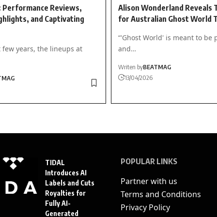
: Performance Reviews,
Alison Wonderland Reveals 
ghlights, and Captivating
for Australian Ghost World 
“'Ghost World' is meant to be p
 few years, the lineups at
and…
Writen by
BEATMAG
13/04/2026
TMAG
POPULAR LINKS
TIDAL
Introduces AI
Partner with us
Labels and Cuts
Royalties for
Terms and Conditions
Fully AI-
Privacy Policy
Generated