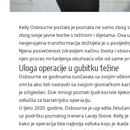
Kelly Osbourne postala je poznata ne samo zbog sv
zbog svoje javne borbe s težinom i dijetama. Ova u
nevjerojatna transformacija doživjela je u posljedn
Njena posvećenost zdravijem načinu života i otvor
njen proces mršavljenja obuhvaća više od same pr
Uloga operacije u gubitku težine
Osbourne se godinama suočavala sa svojim viškom k
smrša ako želi nastaviti sa svojom glumačkom karij
je očigledan. Dok mnogi poznati ljudi koriste lijeko
odlučila za bariatrijsku operaciju.
U ljeto 2020. godine, Osbourne je ugradila želučani 
uz podršku poznatog trenera
Lacey Stone
. Kelly j
kako je operacija bila najbolja odluka koju je ikada