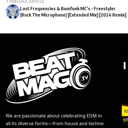
PREVIOUS ARTICLE
Lost Frequencies & Bomfunk MC’s – Freestyler
(Rock The Microphone) [Extended Mix] [2024 Remix]
We are passionate about celebrating EDM in
all its diverse forms—from house and techno