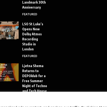
Landmark 30th
Anniversary
FEATURED
LSO St Luke’s
Opens New
Dolby Atmos
Recording
Studio in
London
FEATURED
Ljetna Shema
Returns to
DEPOklub for a
Free Summer
Night of Techno
and Tech House
FEATURED