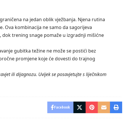
ograničena na jedan oblik vježbanja. Njena rutina
age. Ova kombinacija ne samo da sagorijeva
je, dok trening snage pomaže u izgradnji mišićne
avanje gubitka težine ne može se postići bez
goročne promjene koje će dovesti do trajnog
vjet ili dijagnozu. Uvijek se posavjetujte s liječnikom
Facebook