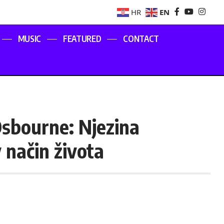
EN
HR
MUSIC
FEATURED
CONTACT
Osbourne: Njezina
v način života