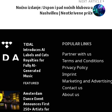
NEXT ARTICLE
Noćno izdanje: Uspon i pad noćnih klubova u
Nashvilleu | Neotkrivene priče
POPULAR LINKS
TIDAL
Introduces AI
Partner with us
Labels and Cuts
Royalties for
Terms and Conditions
Fully AI-
Privacy Policy
Generated
Imprint
Music
Marketing and Advertisin
FEATURED
Contact us
Amsterdam
About us
Dance Event
Announces First
250+ Artists for