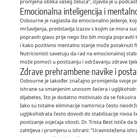
promjena oblika vašeg želuca”, izjavila je u
podcast
Emocionalna inteligencija i mentaln
Osbourne je naglasila da emocionalno jedenje, 
mršavljenja, predstavlja izazov s kojim se mora suoči
popraviti glavu prije nego što bih mogla popraviti
i kako pozitivno mentalno stanje može potaknuti f
Nutricionisti savetuju da rad na emocionalnoj stabi
može pomoći u postizanju i održavanju zdrave tjel
Zdrave prehrambene navike i postav
Osbourne je također značajno promijenila svoje p
ishrane sa smanjenim unosom šećera i ugljikohidrat
dijabetes, što je dodatno motivisalo da se fokusira
Iako su totalne eliminacije namirnica često neodrži
ugljikohidrata često dovodi do stabilizacije nivoa š
postizanje osjećaja sitosti. Dr. Trista Best ističe d
zahtijeva i promjenu u ishrani: “Uravnotežena ishran