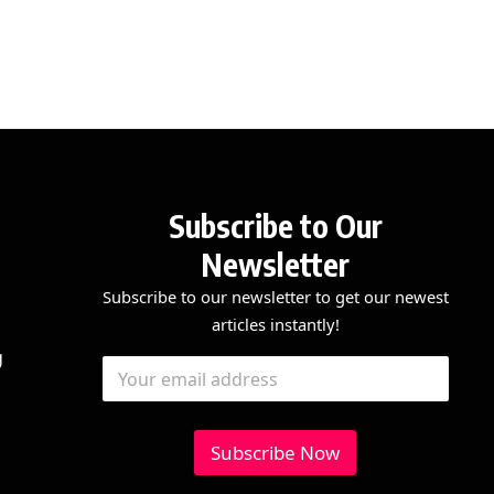
Subscribe to Our
Newsletter
Subscribe to our newsletter to get our newest
articles instantly!
*
E
g
E
*
m
m
E
a
a
m
i
i
a
l
l
Subscribe Now
i
*
l