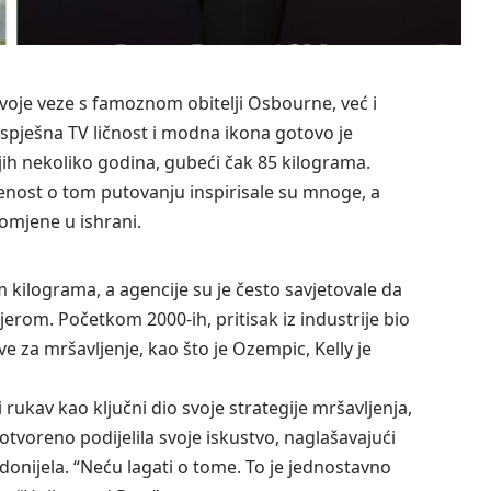
oje veze s famoznom obitelji Osbourne, već i
spješna TV ličnost i modna ikona gotovo je
jih nekoliko godina, gubeći čak 85 kilograma.
enost o tom putovanju inspirisale su mnoge, a
omjene u ishrani.
ilograma, a agencije su je često savjetovale da
erom. Početkom 2000-ih, pritisak iz industrije bio
ve za mršavljenje, kao što je
Ozempic
, Kelly je
rukav kao ključni dio svoje strategije mršavljenja,
e otvoreno podijelila svoje iskustvo, naglašavajući
 donijela. “Neću lagati o tome. To je jednostavno