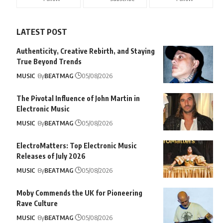
LATEST POST
Authenticity, Creative Rebirth, and Staying
True Beyond Trends
MUSIC
By
BEATMAG
05/08/2026
The Pivotal Influence of John Martin in
Electronic Music
MUSIC
By
BEATMAG
05/08/2026
ElectroMatters: Top Electronic Music
Releases of July 2026
MUSIC
By
BEATMAG
05/08/2026
Moby Commends the UK for Pioneering
Rave Culture
MUSIC
By
BEATMAG
05/08/2026