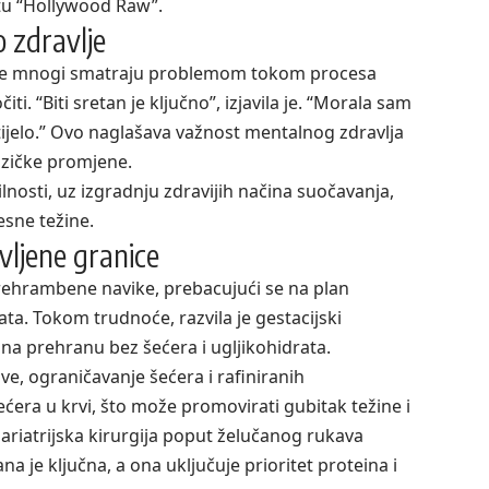
u “Hollywood Raw”
.
o zdravlje
koje mnogi smatraju problemom tokom procesa
ti. “Biti sretan je ključno”, izjavila je. “Morala sam
 tijelo.” Ovo naglašava važnost mentalnog zdravlja
izičke promjene.
lnosti, uz izgradnju zdravijih načina suočavanja,
esne težine.
ljene granice
rehrambene navike, prebacujući se na plan
a. Tokom trudnoće, razvila je gestacijski
 na prehranu bez šećera i ugljikohidrata.
ve, ograničavanje šećera i rafiniranih
ećera u krvi, što može promovirati gubitak težine i
a bariatrijska kirurgija poput želučanog rukava
a je ključna, a ona uključuje prioritet proteina i