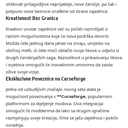
očekivati prilagodljive neprijatelje, nove čarolije, pa čak i
potpuno nove tamnice izrađene od strane zajednice.
Kreativnost Bez Granica
Kreativci unutar zajednice već su počeli razmišljati o
raznim mogućnostima koje će nova podrška otvoriti.
Možda ćete jednog dana jahati na zmaju, umjesto na
običnoj metli, ili ćete moći oblačiti svoje likove u odjeću iz
drugih čarobnjačkih saga. Raznolikost u prikazivanju likova
i svjetova omogućit će inovativnim umovima da zaista
ožive svoje vizije.
Ekskluzivne Poveznice na Curseforge
Jedna od uzbudljivih značajki novog seta alata je
mogućnost povezivanja s
**Curseforge
, popularnom
platformom za dijeljenje modova. Ova integracija
omogućit će modderima da lako sa drugim igračima
razmjenjuju svoje kreacije, čime se jača zajednica i potiče
suradnja.