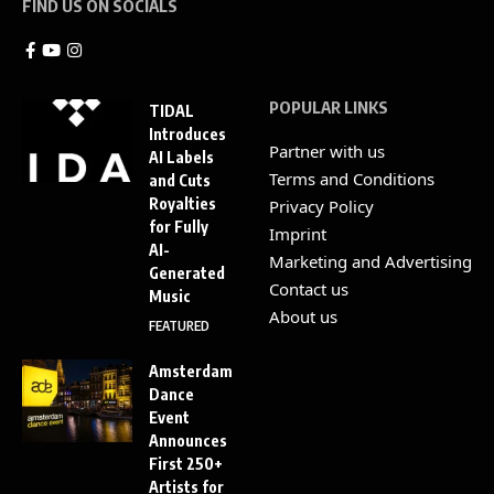
FIND US ON SOCIALS
POPULAR LINKS
TIDAL
Introduces
Partner with us
AI Labels
Terms and Conditions
and Cuts
Royalties
Privacy Policy
for Fully
Imprint
AI-
Marketing and Advertising
Generated
Contact us
Music
About us
FEATURED
Amsterdam
Dance
Event
Announces
First 250+
Artists for