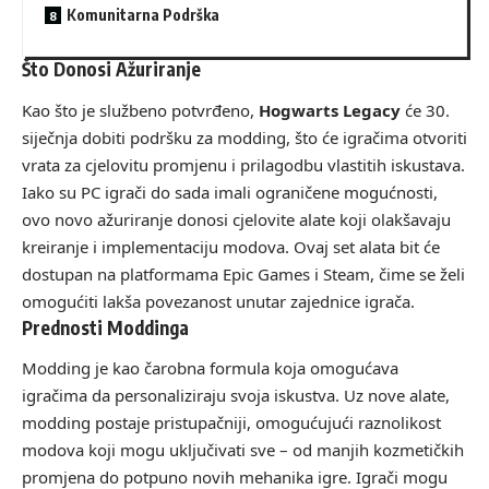
Komunitarna Podrška
Što Donosi Ažuriranje
Kao što je službeno potvrđeno,
Hogwarts Legacy
će 30.
siječnja dobiti podršku za modding, što će igračima otvoriti
vrata za cjelovitu promjenu i prilagodbu vlastitih iskustava.
Iako su PC igrači do sada imali ograničene mogućnosti,
ovo novo ažuriranje donosi cjelovite alate koji olakšavaju
kreiranje i implementaciju modova. Ovaj set alata bit će
dostupan na platformama Epic Games i Steam, čime se želi
omogućiti lakša povezanost unutar zajednice igrača.
Prednosti Moddinga
Modding je kao čarobna formula koja omogućava
igračima da personaliziraju svoja iskustva. Uz nove alate,
modding postaje pristupačniji, omogućujući raznolikost
modova koji mogu uključivati sve – od manjih kozmetičkih
promjena do potpuno novih mehanika igre. Igrači mogu