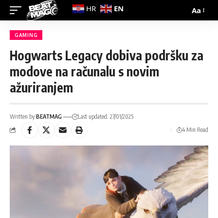
EN
HR
Aa
GAMING
Hogwarts Legacy dobiva podršku za
modove na računalu s novim
ažuriranjem
Written by:
BEATMAG
Last updated: 27/01/2025
4 Min Read