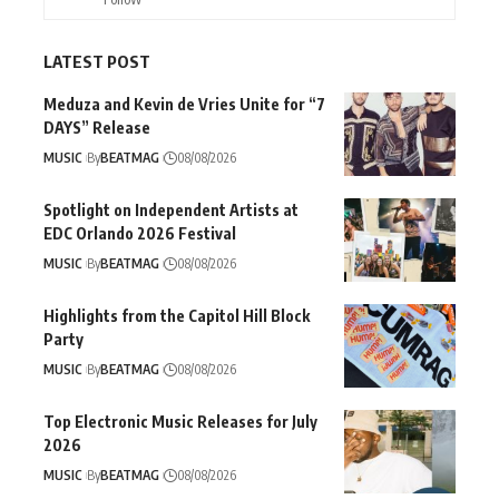
LATEST POST
Meduza and Kevin de Vries Unite for “7
DAYS” Release
MUSIC
By
BEATMAG
08/08/2026
Spotlight on Independent Artists at
EDC Orlando 2026 Festival
MUSIC
By
BEATMAG
08/08/2026
Highlights from the Capitol Hill Block
Party
MUSIC
By
BEATMAG
08/08/2026
Top Electronic Music Releases for July
2026
MUSIC
By
BEATMAG
08/08/2026