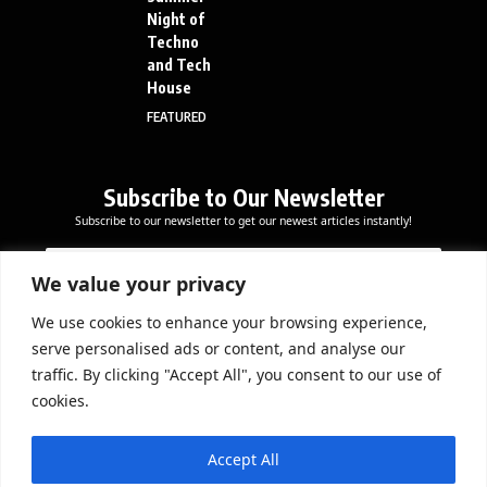
Night of
Techno
and Tech
House
FEATURED
Subscribe to Our Newsletter
Subscribe to our newsletter to get our newest articles instantly!
E
E
E
m
m
m
a
a
We value your privacy
a
i
i
i
l
l
We use cookies to enhance your browsing experience,
l
Subscribe Now
*
serve personalised ads or content, and analyse our
*
E
traffic. By clicking "Accept All", you consent to our use of
m
cookies.
a
i
DOWNLOAD APP
l
Accept All