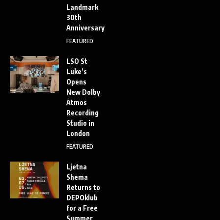
Landmark
30th
Anniversary
FEATURED
LSO St
Luke’s
Opens
New Dolby
Atmos
Recording
Studio in
London
FEATURED
Ljetna
Shema
Returns to
DEPOklub
for a Free
Summer