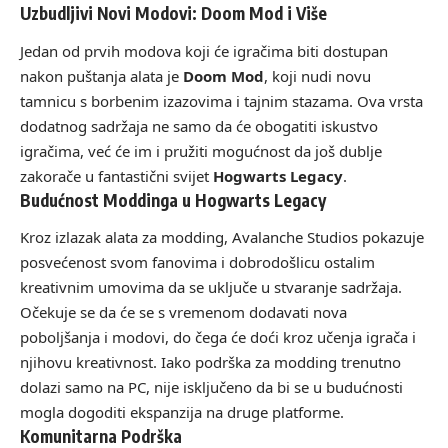
Uzbudljivi Novi Modovi: Doom Mod i Više
Jedan od prvih modova koji će igračima biti dostupan
nakon puštanja alata je
Doom Mod
, koji nudi novu
tamnicu s borbenim izazovima i tajnim stazama. Ova vrsta
dodatnog sadržaja ne samo da će obogatiti iskustvo
igračima, već će im i pružiti mogućnost da još dublje
zakorače u fantastični svijet
Hogwarts Legacy
.
Budućnost Moddinga u Hogwarts Legacy
Kroz izlazak alata za modding, Avalanche Studios pokazuje
posvećenost svom fanovima i dobrodošlicu ostalim
kreativnim umovima da se uključe u stvaranje sadržaja.
Očekuje se da će se s vremenom dodavati nova
poboljšanja i modovi, do čega će doći kroz učenja igrača i
njihovu kreativnost. Iako podrška za modding trenutno
dolazi samo na PC, nije isključeno da bi se u budućnosti
mogla dogoditi ekspanzija na druge platforme.
Komunitarna Podrška