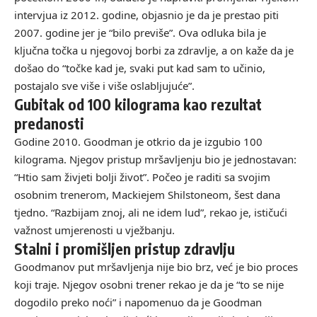
intervjua iz 2012. godine, objasnio je da je prestao piti
2007. godine jer je “bilo previše”. Ova odluka bila je
ključna točka u njegovoj borbi za zdravlje, a on kaže da je
došao do “točke kad je, svaki put kad sam to učinio,
postajalo sve više i više oslabljujuće”.
Gubitak od 100 kilograma kao rezultat
predanosti
Godine 2010. Goodman je otkrio da je izgubio 100
kilograma. Njegov pristup mršavljenju bio je jednostavan:
“Htio sam živjeti bolji život”. Počeo je raditi sa svojim
osobnim trenerom, Mackiejem Shilstoneom, šest dana
tjedno. “Razbijam znoj, ali ne idem lud”, rekao je, ističući
važnost umjerenosti u vježbanju.
Stalni i promišljen pristup zdravlju
Goodmanov put mršavljenja nije bio brz, već je bio proces
koji traje. Njegov osobni trener rekao je da je “to se nije
dogodilo preko noći” i napomenuo da je Goodman