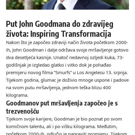
Put John Goodmana do zdravijeg
života: Inspiring Transformacija
Nakon što je započeo zdraviji način života početkom 2000-
ih, John Goodman i dalje održava svoje mršavljenje gotovo
dva desetljeća kasnije. Unatoč nedavnoj ozljedi kuka, 73-
godišnjak je izgledao glatko i vitko dok je pohađao
premijeru novog filma “Smurfs” u Los Angelesu 13. srpnja.
Tijekom godina, glumac je doživio mnoge uspone i padove
na svom putu mršavljenja, jednom teška blizu 400
kilograma.
Goodmanov put mršavljenja započeo je s
trezvenošću
Tijekom svoje karijere, Goodman je bio poznat po svom
komičnom talentu, ali i po višku kilograma. Međutim,
početkom 2000-ih, odlučio je napraviti promjenu. Tijekom