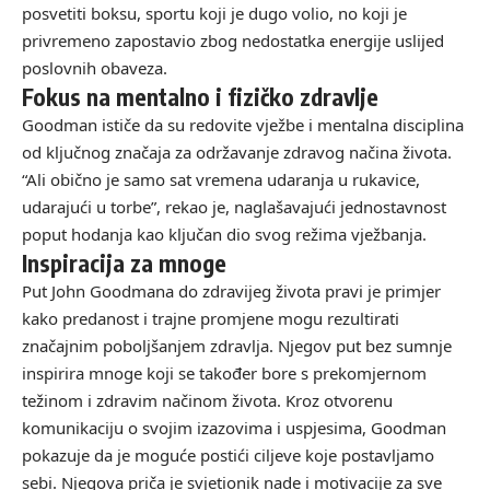
posvetiti boksu, sportu koji je dugo volio, no koji je
privremeno zapostavio zbog nedostatka energije uslijed
poslovnih obaveza.
Fokus na mentalno i fizičko zdravlje
Goodman ističe da su redovite vježbe i mentalna disciplina
od ključnog značaja za održavanje zdravog načina života.
“Ali obično je samo sat vremena udaranja u rukavice,
udarajući u torbe”, rekao je, naglašavajući jednostavnost
poput hodanja kao ključan dio svog režima vježbanja.
Inspiracija za mnoge
Put John Goodmana do zdravijeg života pravi je primjer
kako predanost i trajne promjene mogu rezultirati
značajnim poboljšanjem zdravlja. Njegov put bez sumnje
inspirira mnoge koji se također bore s prekomjernom
težinom i zdravim načinom života. Kroz otvorenu
komunikaciju o svojim izazovima i uspjesima, Goodman
pokazuje da je moguće postići ciljeve koje postavljamo
sebi. Njegova priča je svjetionik nade i motivacije za sve