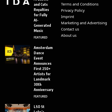
Terms and Conditions
and Cuts
Royalties
Privacy Policy
for Fully
Imprint
AI-
Marketing and Advertising
Generated
Contact us
Music
About us
FEATURED
Amsterdam
Dance
Event
Announces
First 250+
Artists for
Landmark
30th
Anniversary
FEATURED
LSO St
Luke’s