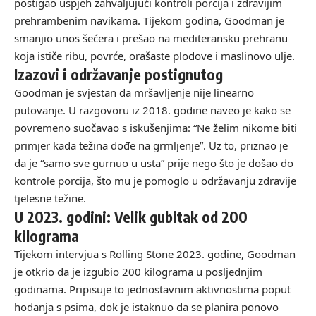
postigao uspjeh zahvaljujući kontroli porcija i zdravijim
prehrambenim navikama. Tijekom godina, Goodman je
smanjio unos šećera i prešao na mediteransku prehranu
koja ističe ribu, povrće, orašaste plodove i maslinovo ulje.
Izazovi i održavanje postignutog
Goodman je svjestan da mršavljenje nije linearno
putovanje. U razgovoru iz 2018. godine naveo je kako se
povremeno suočavao s iskušenjima: “Ne želim nikome biti
primjer kada težina dođe na grmljenje”. Uz to, priznao je
da je “samo sve gurnuo u usta” prije nego što je došao do
kontrole porcija, što mu je pomoglo u održavanju zdravije
tjelesne težine.
U 2023. godini: Velik gubitak od 200
kilograma
Tijekom intervjua s
Rolling Stone
2023. godine, Goodman
je otkrio da je izgubio 200 kilograma u posljednjim
godinama. Pripisuje to jednostavnim aktivnostima poput
hodanja s psima, dok je istaknuo da se planira ponovo