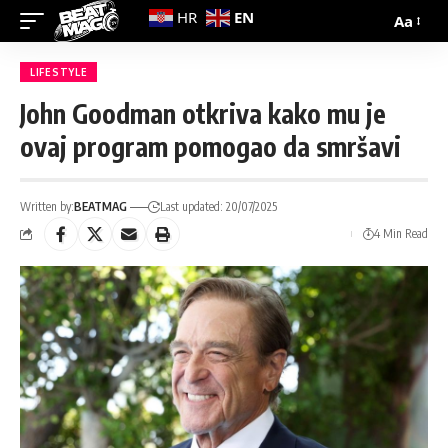
EN
HR
Aa
LIFESTYLE
John Goodman otkriva kako mu je
ovaj program pomogao da smršavi
Written by:
BEATMAG
Last updated: 20/07/2025
4 Min Read