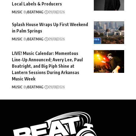
Local Labels & Producers
MUSIC
By
BEATMAG
09/08/2026
Splash House Wraps Up First Weekend
in Palm Springs
MUSIC
By
BEATMAG
09/08/2026
LIVE! Music Calendar: Momentous
Line-Up Announced; Avery Lee, Paul
Boatright, and Big Piph Shine at
Lantern Sessions During Arkansas
Music Week
MUSIC
By
BEATMAG
09/08/2026