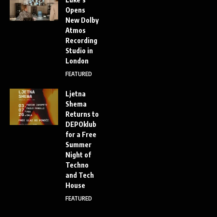
Opens
New Dolby
Atmos
Recording
Studio in
London
FEATURED
Ljetna
Shema
Returns to
DEPOklub
for a Free
Summer
Night of
Techno
and Tech
House
FEATURED