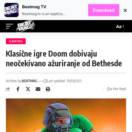
EN
HR
Beatmag TV
×
Download
Beatmag.tv is an application designed for fans of electronic music.
Aa
GAMING
Klasične igre Doom dobivaju
neočekivano ažuriranje od Bethesde
Written by:
BEATMAG
Last updated: 29/01/2025
4 Min Read