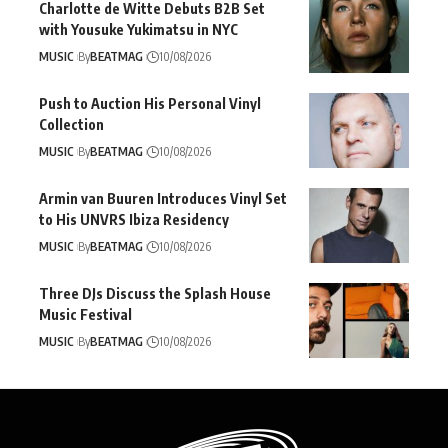
Charlotte de Witte Debuts B2B Set
with Yousuke Yukimatsu in NYC
MUSIC
By
BEATMAG
10/08/2026
Push to Auction His Personal Vinyl
Collection
MUSIC
By
BEATMAG
10/08/2026
Armin van Buuren Introduces Vinyl Set
to His UNVRS Ibiza Residency
MUSIC
By
BEATMAG
10/08/2026
Three DJs Discuss the Splash House
Music Festival
MUSIC
By
BEATMAG
10/08/2026