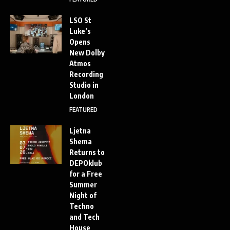
LSO St
Luke’s
Opens
New Dolby
Atmos
Recording
Studio in
London
FEATURED
Ljetna
Shema
Returns to
DEPOklub
for a Free
Summer
Night of
Techno
and Tech
House