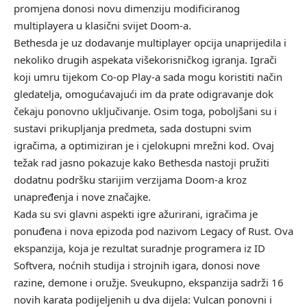
promjena donosi novu dimenziju modificiranog
multiplayera u klasični svijet Doom-a.
Bethesda je uz dodavanje multiplayer opcija unaprijedila i
nekoliko drugih aspekata višekorisničkog igranja. Igrači
koji umru tijekom Co-op Play-a sada mogu koristiti način
gledatelja, omogućavajući im da prate odigravanje dok
čekaju ponovno uključivanje. Osim toga, poboljšani su i
sustavi prikupljanja predmeta, sada dostupni svim
igračima, a optimiziran je i cjelokupni mrežni kod. Ovaj
težak rad jasno pokazuje kako Bethesda nastoji pružiti
dodatnu podršku starijim verzijama Doom-a kroz
unapređenja i nove značajke.
Kada su svi glavni aspekti igre ažurirani, igračima je
ponuđena i nova epizoda pod nazivom Legacy of Rust. Ova
ekspanzija, koja je rezultat suradnje programera iz ID
Softvera, noćnih studija i strojnih igara, donosi nove
razine, demone i oružje. Sveukupno, ekspanzija sadrži 16
novih karata podijeljenih u dva dijela: Vulcan ponovni i