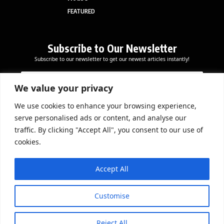
FEATURED
Subscribe to Our Newsletter
Subscribe to our newsletter to get our newest articles instantly!
*
E
E
E
m
m
m
a
We value your privacy
a
a
i
i
i
l
We use cookies to enhance your browsing experience,
l
Subscribe Now
l
serve personalised ads or content, and analyse our
*
E
traffic. By clicking "Accept All", you consent to our use of
m
cookies.
a
i
DOWNLOAD APP
l
Accept All
Customise
Reject All