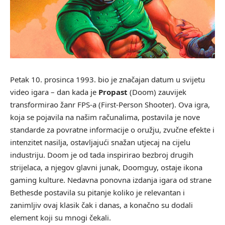
Petak 10. prosinca 1993. bio je značajan datum u svijetu
video igara – dan kada je
Propast
(Doom) zauvijek
transformirao žanr FPS-a (First-Person Shooter). Ova igra,
koja se pojavila na našim računalima, postavila je nove
standarde za povratne informacije o oružju, zvučne efekte i
intenzitet nasilja, ostavljajući snažan utjecaj na cijelu
industriju. Doom je od tada inspirirao bezbroj drugih
strijelaca, a njegov glavni junak, Doomguy, ostaje ikona
gaming kulture. Nedavna ponovna izdanja igara od strane
Bethesde postavila su pitanje koliko je relevantan i
zanimljiv ovaj klasik čak i danas, a konačno su dodali
element koji su mnogi čekali.