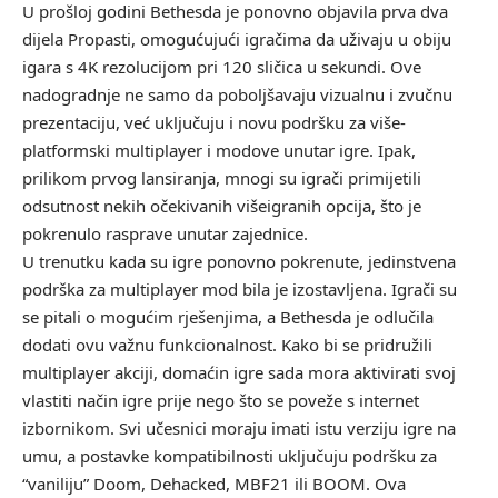
U prošloj godini Bethesda je ponovno objavila prva dva
dijela
Propasti
, omogućujući igračima da uživaju u obiju
igara s 4K rezolucijom pri 120 sličica u sekundi. Ove
nadogradnje ne samo da poboljšavaju vizualnu i zvučnu
prezentaciju, već uključuju i novu podršku za više-
platformski multiplayer i modove unutar igre. Ipak,
prilikom prvog lansiranja, mnogi su igrači primijetili
odsutnost nekih očekivanih višeigranih opcija, što je
pokrenulo rasprave unutar zajednice.
U trenutku kada su igre ponovno pokrenute, jedinstvena
podrška za multiplayer mod bila je izostavljena. Igrači su
se pitali o mogućim rješenjima, a Bethesda je odlučila
dodati ovu važnu funkcionalnost. Kako bi se pridružili
multiplayer akciji, domaćin igre sada mora aktivirati svoj
vlastiti način igre prije nego što se poveže s internet
izbornikom. Svi učesnici moraju imati istu verziju igre na
umu, a postavke kompatibilnosti uključuju podršku za
“vaniliju” Doom, Dehacked, MBF21 ili BOOM. Ova