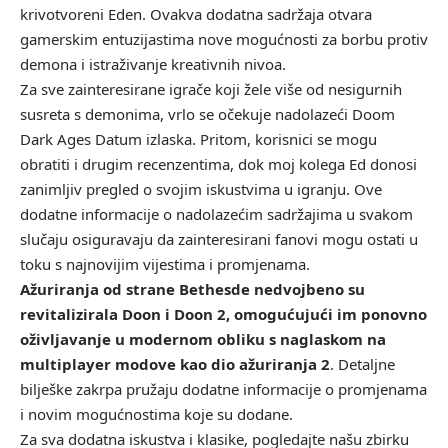
krivotvoreni Eden. Ovakva dodatna sadržaja otvara
gamerskim entuzijastima nove mogućnosti za borbu protiv
demona i istraživanje kreativnih nivoa.
Za sve zainteresirane igrače koji žele više od nesigurnih
susreta s demonima, vrlo se očekuje nadolazeći
Doom
Dark Ages Datum izlaska
. Pritom, korisnici se mogu
obratiti i drugim recenzentima, dok moj kolega Ed donosi
zanimljiv
pregled
o svojim iskustvima u igranju. Ove
dodatne informacije o nadolazećim sadržajima u svakom
slučaju osiguravaju da zainteresirani fanovi mogu ostati u
toku s najnovijim vijestima i promjenama.
Ažuriranja od strane Bethesde nedvojbeno su
revitalizirala Doon i Doon 2, omogućujući im ponovno
oživljavanje u modernom obliku s naglaskom na
multiplayer modove kao dio ažuriranja 2
. Detaljne
bilješke zakrpa
pružaju dodatne informacije o promjenama
i novim mogućnostima koje su dodane.
Za sva dodatna iskustva i klasike, pogledajte našu zbirku