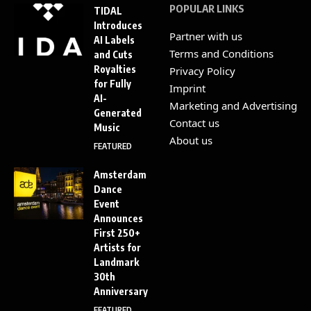
POPULAR LINKS
TIDAL
Introduces
Partner with us
AI Labels
Terms and Conditions
and Cuts
Royalties
Privacy Policy
for Fully
Imprint
AI-
Marketing and Advertising
Generated
Contact us
Music
About us
FEATURED
Amsterdam
Dance
Event
Announces
First 250+
Artists for
Landmark
30th
Anniversary
FEATURED