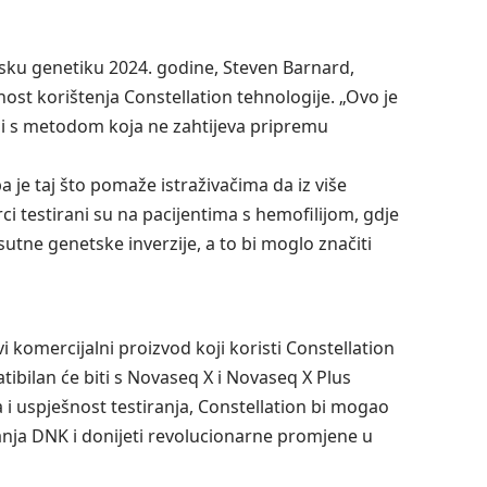
ku genetiku 2024. godine, Steven Barnard,
nost korištenja Constellation tehnologije. „Ovo je
azi s metodom koja ne zahtijeva pripremu
 je taj što pomaže istraživačima da iz više
ci testirani su na pacijentima s hemofilijom, gdje
utne genetske inverzije, a to bi moglo značiti
 komercijalni proizvod koji koristi Constellation
tibilan će biti s Novaseq X i Novaseq X Plus
i uspješnost testiranja, Constellation bi mogao
anja DNK i donijeti revolucionarne promjene u