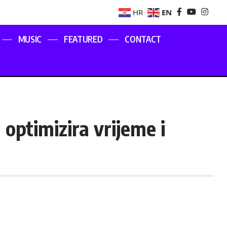
EN
HR
MUSIC
FEATURED
CONTACT
 optimizira vrijeme i