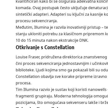
kvantificiran kako bi se osigurala adekvatna količi
komada. Ovaj postupak često uključuje denaturaci
sintetički adapteri. Adapteri su ključni za kasnije k
procesu sekvenciranja.
Međutim, Illumina je razvila inovativniji pristup – 
stanju ukloniti potrebu za klasičnom pripremom kn
10 do 15 minuta nakon ekstrakcije DNK.
Otkrivanje s Constellation
Louise Fraser, pridružena direktorica znanstvenog i
čini proces sekvenciranja jednostavnijim i učinkov
biblioteke. Ljudi kojima smo ga pokazali bili su oduš
Constellation obavlja sve korake pripreme izravno 
procesa.
Tim Illumina razvio je sustav koji koristi nanowells
fragmenti grupiraju. Moderna tehnologija omoguć
pozicijama, što omogućava sekvenseru lakše i brže 