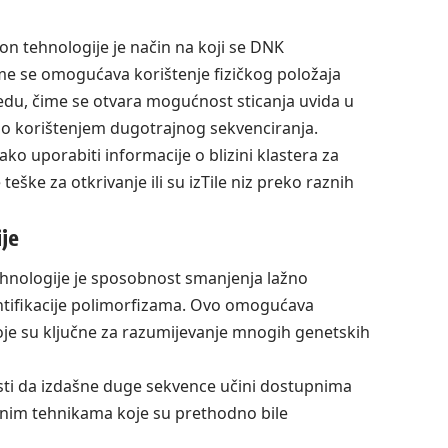
ion tehnologije je način na koji se DNK
ime se omogućava korištenje fizičkog položaja
edu, čime se otvara mogućnost sticanja uvida u
mo korištenjem dugotrajnog sekvenciranja.
ko uporabiti informacije o blizini klastera za
teške za otkrivanje ili su izTile niz preko raznih
je
tehnologije je sposobnost smanjenja lažno
dentifikacije polimorfizama. Ovo omogućava
koje su ključne za razumijevanje mnogih genetskih
sti da izdašne duge sekvence učini dostupnima
snim tehnikama koje su prethodno bile