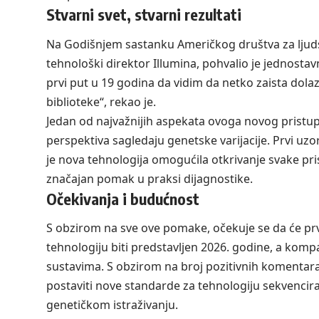
Stvarni svet, stvarni rezultati
Na Godišnjem sastanku Američkog društva za ljuds
tehnološki direktor Illumina, pohvalio je jednostav
prvi put u 19 godina da vidim da netko zaista dol
biblioteke“, rekao je.
Jedan od najvažnijih aspekata ovoga novog pristupa
perspektiva sagledaju genetske varijacije. Prvi uzor
je nova tehnologija omogućila otkrivanje svake pris
značajan pomak u praksi dijagnostike.
Očekivanja i budućnost
S obzirom na sve ove pomake, očekuje se da će prvi
tehnologiju biti predstavljen 2026. godine, a kompa
sustavima. S obzirom na broj pozitivnih komentara 
postaviti nove standarde za tehnologiju sekvencir
genetičkom istraživanju.