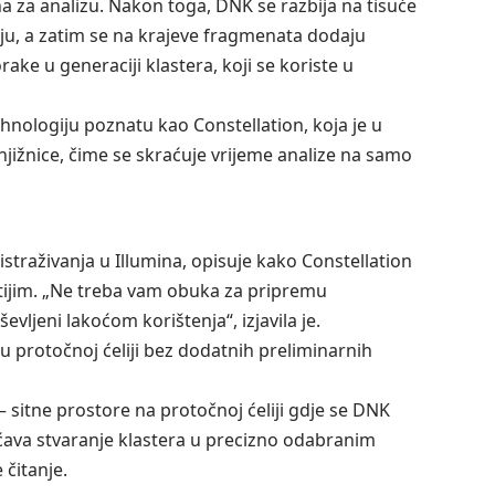
na za analizu. Nakon toga, DNK se razbija na tisuće
ju, a zatim se na krajeve fragmenata dodaju
orake u generaciji klastera, koji se koriste u
tehnologiju poznatu kao Constellation, koja je u
jižnice, čime se skraćuje vrijeme analize na samo
straživanja u Illumina, opisuje kako Constellation
itijim. „Ne treba vam obuka za pripremu
evljeni lakoćom korištenja“, izjavila je.
u protočnoj ćeliji bez dodatnih preliminarnih
 – sitne prostore na protočnoj ćeliji gdje se DNK
ava stvaranje klastera u precizno odabranim
čitanje.