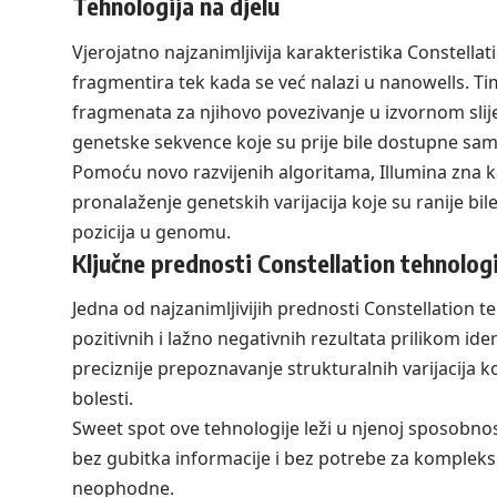
Tehnologija na djelu
Vjerojatno najzanimljivija karakteristika Constellat
fragmentira tek kada se već nalazi u nanowells. T
fragmenata za njihovo povezivanje u izvornom slij
genetske sekvence koje su prije bile dostupne sa
Pomoću novo razvijenih algoritama, Illumina zna ka
pronalaženje genetskih varijacija koje su ranije bile 
pozicija u genomu.
Ključne prednosti Constellation tehnologi
Jedna od najzanimljivijih prednosti Constellation 
pozitivnih i lažno negativnih rezultata prilikom i
preciznije prepoznavanje strukturalnih varijacija 
bolesti.
Sweet spot ove tehnologije leži u njenoj sposobno
bez gubitka informacije i bez potrebe za komplek
neophodne.