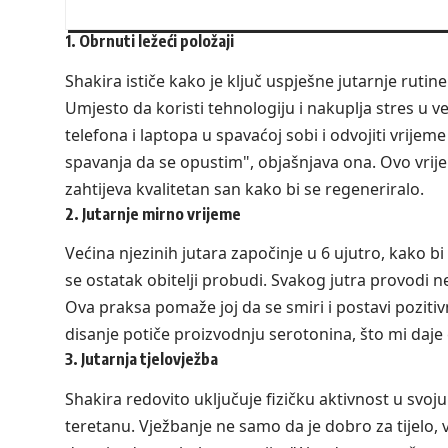
1. Obrnuti ležeći položaji
Shakira ističe kako je ključ uspješne jutarnje rutin
Umjesto da koristi tehnologiju i nakuplja stres u v
telefona i laptopa u spavaćoj sobi i odvojiti vrijem
spavanja da se opustim", objašnjava ona. Ovo vrijem
zahtijeva kvalitetan san kako bi se regeneriralo.
2. Jutarnje mirno vrijeme
Većina njezinih jutara započinje u 6 ujutro, kako b
se ostatak obitelji probudi. Svakog jutra provodi ne
Ova praksa pomaže joj da se smiri i postavi poziti
disanje potiče proizvodnju serotonina, što mi daje 
3. Jutarnja tjelovježba
Shakira redovito uključuje fizičku aktivnost u svoju 
teretanu. Vježbanje ne samo da je dobro za tijel