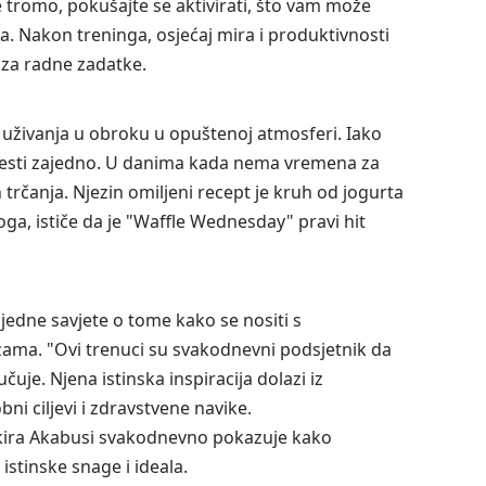
tromo, pokušajte se aktivirati, što vam može
ona. Nakon treninga, osjećaj mira i produktivnosti
n za radne zadatke.
 uživanja u obroku u opuštenoj atmosferi. Iako
e jesti zajedno. U danima kada nema vremena za
trčanja. Njezin omiljeni recept je kruh od jogurta
toga, ističe da je "Waffle Wednesday" pravi hit
jedne savjete o tome kako se nositi s
ma. "Ovi trenuci su svakodnevni podsjetnik da
uje. Njena istinska inspiracija dolazi iz
ni ciljevi i zdravstvene navike.
kira Akabusi svakodnevno pokazuje kako
istinske snage i ideala.