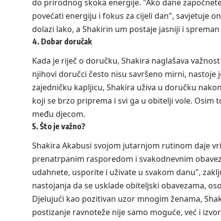
do prirodnog skoka energije. "Ako dane započnete 
povećati energiju i fokus za cijeli dan", savjetuje 
dolazi lako, a Shakirin um postaje jasniji i sprema
4. Dobar doručak
Kada je riječ o doručku, Shakira naglašava važnost
njihovi doručci često nisu savršeno mirni, nastoj
zajedničku kapljicu, Shakira uživa u doručku nakon 
koji se brzo priprema i svi ga u obitelji vole. Osim 
među djecom.
5. Što je važno?
Shakira Akabusi svojom jutarnjom rutinom daje vri
prenatrpanim rasporedom i svakodnevnim obaveza
udahnete, usporite i uživate u svakom danu", zaključ
nastojanja da se usklade obiteljski obavezama, osob
Djelujući kao pozitivan uzor mnogim ženama, Sha
postizanje ravnoteže nije samo moguće, već i izvor 