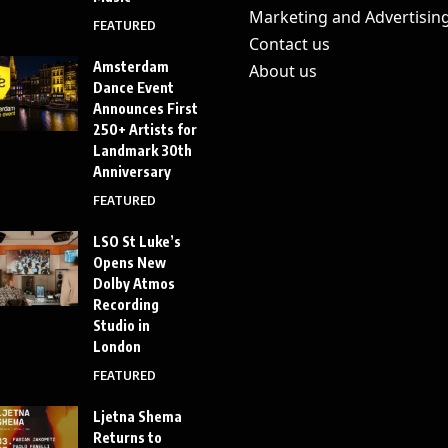
Marketing and Advertisin
FEATURED
Contact us
Amsterdam
About us
Dance Event
Announces First
250+ Artists for
Landmark 30th
Anniversary
FEATURED
LSO St Luke’s
Opens New
Dolby Atmos
Recording
Studio in
London
FEATURED
Ljetna Shema
Returns to