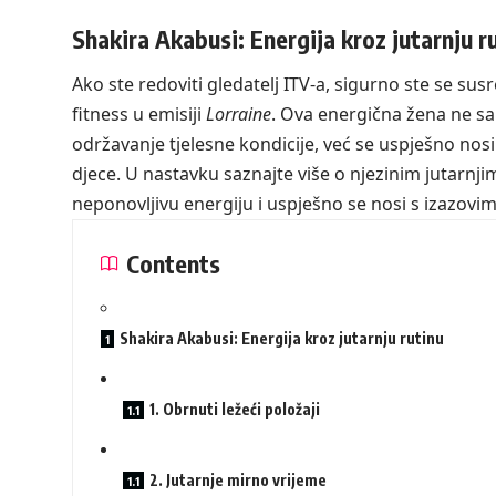
Shakira Akabusi: Energija kroz jutarnju r
Ako ste redoviti gledatelj ITV-a, sigurno ste se su
fitness u emisiji
Lorraine
. Ova energična žena ne sa
održavanje tjelesne kondicije, već se uspješno nos
djece. U nastavku saznajte više o njezinim jutarnj
neponovljivu energiju i uspješno se nosi s izazov
Contents
Shakira Akabusi: Energija kroz jutarnju rutinu
1. Obrnuti ležeći položaji
2. Jutarnje mirno vrijeme