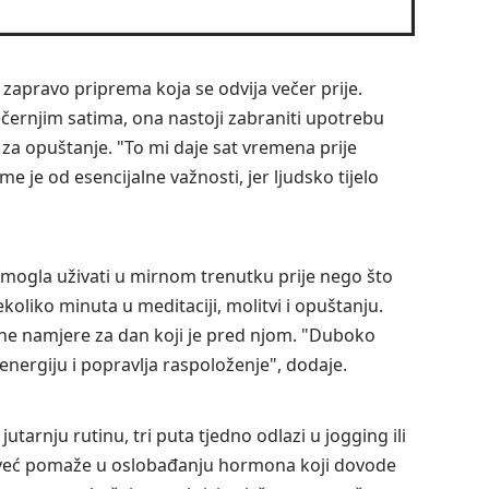
e zapravo priprema koja se odvija večer prije.
ečernjim satima, ona nastoji zabraniti upotrebu
e za opuštanje. "To mi daje sat vremena prije
e je od esencijalne važnosti, jer ljudsko tijelo
i mogla uživati u mirnom trenutku prije nego što
koliko minuta u meditaciji, molitvi i opuštanju.
vne namjere za dan koji je pred njom. "Duboko
energiju i popravlja raspoloženje", dodaje.
jutarnju rutinu, tri puta tjedno odlazi u jogging ili
o, već pomaže u oslobađanju hormona koji dovode