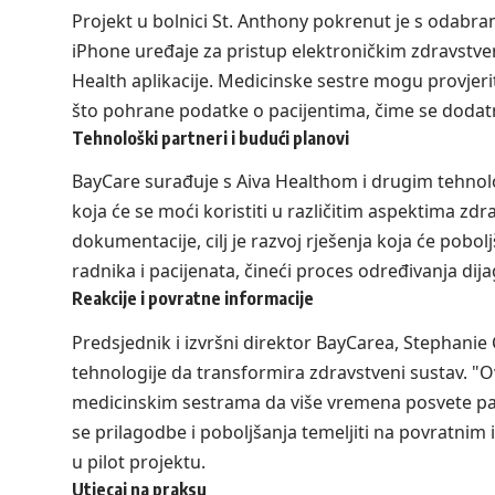
Projekt u bolnici St. Anthony pokrenut je s odabr
iPhone uređaje za pristup elektroničkim zdravstve
Health aplikacije. Medicinske sestre mogu provjeri
što pohrane podatke o pacijentima, čime se dodat
Tehnološki partneri i budući planovi
BayCare surađuje s Aiva Healthom i drugim tehnol
koja će se moći koristiti u različitim aspektima zd
dokumentacije, cilj je razvoj rješenja koja će pobo
radnika i pacijenata, čineći proces određivanja dija
Reakcije i povratne informacije
Predsjednik i izvršni direktor BayCarea, Stephanie 
tehnologije da transformira zdravstveni sustav. "O
medicinskim sestrama da više vremena posvete paci
se prilagodbe i poboljšanja temeljiti na povratnim
u pilot projektu.
Utjecaj na praksu