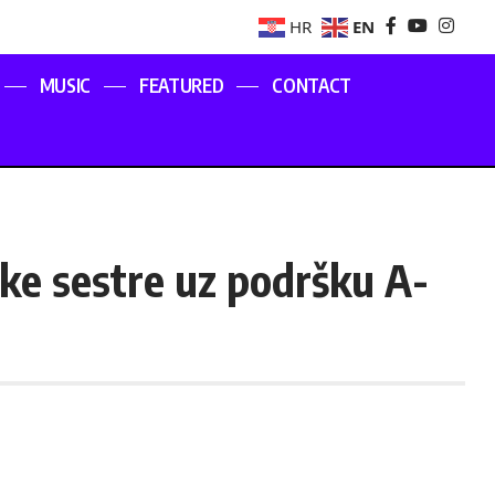
EN
HR
MUSIC
FEATURED
CONTACT
ke sestre uz podršku A-