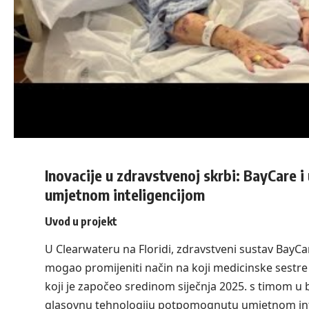
Inovacije u zdravstvenoj skrbi: BayCare i
umjetnom inteligencijom
Uvod u projekt
U Clearwateru na Floridi, zdravstveni sustav BayCar
mogao promijeniti način na koji medicinske sestre 
koji je započeo sredinom siječnja 2025. s timom u b
glasovnu tehnologiju potpomognutu umjetnom int