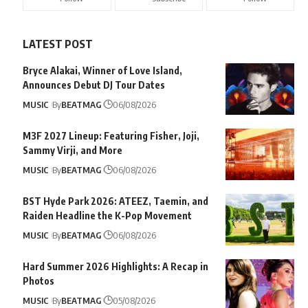
LATEST POST
Bryce Alakai, Winner of Love Island,
Announces Debut DJ Tour Dates
MUSIC
By
BEATMAG
06/08/2026
M3F 2027 Lineup: Featuring Fisher, Joji,
Sammy Virji, and More
MUSIC
By
BEATMAG
06/08/2026
BST Hyde Park 2026: ATEEZ, Taemin, and
Raiden Headline the K-Pop Movement
MUSIC
By
BEATMAG
06/08/2026
Hard Summer 2026 Highlights: A Recap in
Photos
MUSIC
By
BEATMAG
05/08/2026