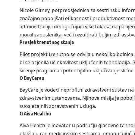
Nicole Gitney, potpredsjednica za sestrinsku infor
značajno poboljšati efikasnost i produktivnost me
administraciji i omogućujući više fokusa na pacij
moral zaposlenika, već i rezultirati boljim zdravst
Presjek trenutnog stanja
Pilot projekt trenutno se odvija u nekoliko bolnica 
bi se ocjenila učinkovitost uključenih tehnologija. 
širenje programa i potencijalno uključivanje sličn
O BayCareu
BayCare je vodeći neprofitni zdravstveni sustav na 
zdravstvenim ustanovama. Njihova misija je poboljš
suosjećajnih zdravstvenih usluga.
O Aiva Healthu
Aiva Health je inovator u području glasovne tehnolo
olakšaju rad medicinskim sestrama, omogućujući im 