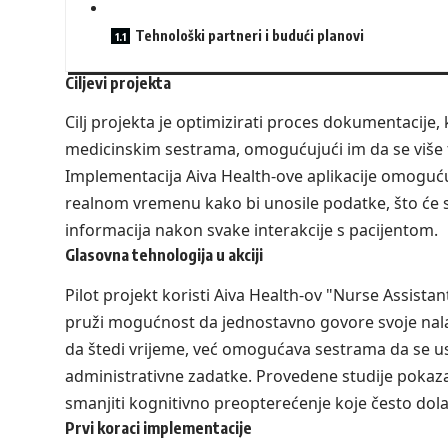
Tehnološki partneri i budući planovi
Ciljevi projekta
Cilj projekta je optimizirati proces dokumentacije
medicinskim sestrama, omogućujući im da se više 
Implementacija Aiva Health-ove aplikacije omogućuj
realnom vremenu kako bi unosile podatke, što će s
informacija nakon svake interakcije s pacijentom.
Glasovna tehnologija u akciji
Pilot projekt koristi Aiva Health-ov "Nurse Assista
pruži mogućnost da jednostavno govore svoje nala
da štedi vrijeme, već omogućava sestrama da se us
administrativne zadatke. Provedene studije pokaz
smanjiti kognitivno preopterećenje koje često do
Prvi koraci implementacije