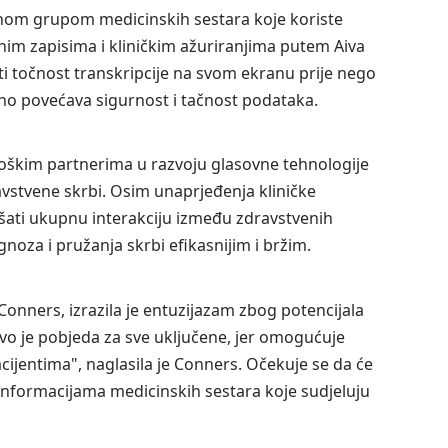
anom grupom medicinskih sestara koje koriste
nim zapisima i kliničkim ažuriranjima putem Aiva
ti točnost transkripcije na svom ekranu prije nego
no povećava sigurnost i tačnost podataka.
oškim partnerima u razvoju glasovne tehnologije
ravstvene skrbi. Osim unaprjeđenja kliničke
ljšati ukupnu interakciju između zdravstvenih
gnoza i pružanja skrbi efikasnijim i bržim.
Conners, izrazila je entuzijazam zbog potencijala
vo je pobjeda za sve uključene, jer omogućuje
jentima", naglasila je Conners. Očekuje se da će
 informacijama medicinskih sestara koje sudjeluju