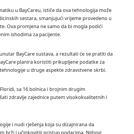
matiku u BayCareu, ističe da ova tehnologija može
dicinskih sestara, smanjujući vrijeme provedeno u
ente. Ova promjena ne samo da bi mogla podići
venim ishodima za pacijente.
unutar BayCare sustava, a rezultati će se pratiti da
BayCare planira koristiti prikupljene podatke za
e tehnologije u druge aspekte zdravstvene skrbi.
Floridi, sa 16 bolnica i brojnim drugim
ati zdravlje zajednice putem visokokvalitetnih i
gije i nudi rješenja koja su dizajnirana da
brži i učinkovitiji pristup podacima. Njihovi