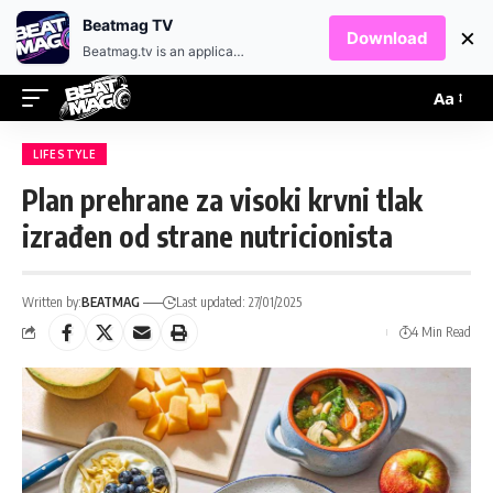
EN
HR
Beatmag TV
×
Download
Beatmag.tv is an application designed for fans of electronic music.
Aa
LIFESTYLE
Plan prehrane za visoki krvni tlak
izrađen od strane nutricionista
Written by:
BEATMAG
Last updated: 27/01/2025
4 Min Read