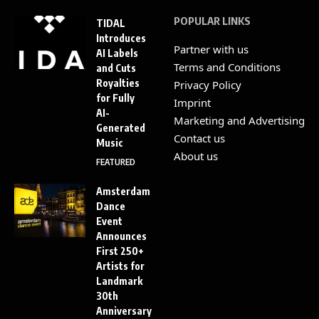
POPULAR LINKS
TIDAL
Introduces
Partner with us
AI Labels
Terms and Conditions
and Cuts
Royalties
Privacy Policy
for Fully
Imprint
AI-
Marketing and Advertising
Generated
Contact us
Music
About us
FEATURED
Amsterdam
Dance
Event
Announces
First 250+
Artists for
Landmark
30th
Anniversary