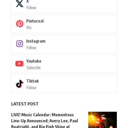
X
Follow
Pinterest
Pin
Instagram
Follow
Youtube
Subscribe
Tiktok
Follow
LATEST POST
LIVE! Music Calendar: Momentous
Line-Up Announced; Avery Lee, Paul
Boatright, and Big Piph Shine at