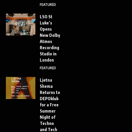
FEATURED
LSO St
Luke’s
Opens
New Dolby
Atmos
Recording
Studio in
London
FEATURED
Ljetna
Shema
Returns to
DEPOklub
for a Free
Summer
Night of
Techno
and Tech