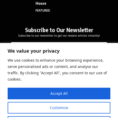
House
FEATURED
Subscribe to Our Newsletter
Subscribe to our newsletter to get our newest articles instantly!
E
E
E
m
m
m
a
a
We value your privacy
a
i
i
i
l
l
We use cookies to enhance your browsing experience,
l
Subscribe Now
E
serve personalised ads or content, and analyse our
*
m
traffic. By clicking "Accept All", you consent to our use of
a
cookies.
i
l
DOWNLOAD APP
*
Accept All
Customise