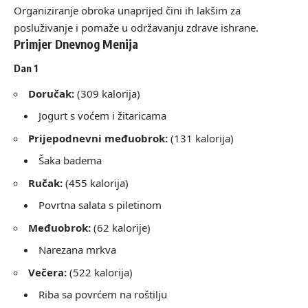
Organiziranje obroka unaprijed čini ih lakšim za
posluživanje i pomaže u održavanju zdrave ishrane.
Primjer Dnevnog Menija
Dan 1
Doručak:
(309 kalorija)
Jogurt s voćem i žitaricama
Prijepodnevni međuobrok:
(131 kalorija)
Šaka badema
Ručak:
(455 kalorija)
Povrtna salata s piletinom
Međuobrok:
(62 kalorije)
Narezana mrkva
Večera:
(522 kalorija)
Riba sa povrćem na roštilju