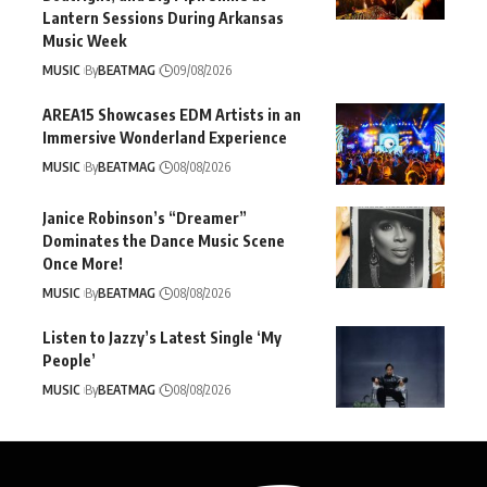
Lantern Sessions During Arkansas
Music Week
MUSIC
By
BEATMAG
09/08/2026
AREA15 Showcases EDM Artists in an
Immersive Wonderland Experience
MUSIC
By
BEATMAG
08/08/2026
Janice Robinson’s “Dreamer”
Dominates the Dance Music Scene
Once More!
MUSIC
By
BEATMAG
08/08/2026
Listen to Jazzy’s Latest Single ‘My
People’
MUSIC
By
BEATMAG
08/08/2026