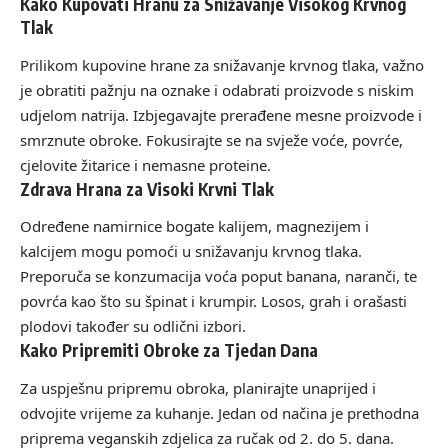
Kako Kupovati Hranu za Snižavanje Visokog Krvnog
Tlak
Prilikom kupovine hrane za snižavanje krvnog tlaka, važno
je obratiti pažnju na oznake i odabrati proizvode s niskim
udjelom natrija. Izbjegavajte prerađene mesne proizvode i
smrznute obroke. Fokusirajte se na svježe voće, povrće,
cjelovite žitarice i nemasne proteine.
Zdrava Hrana za Visoki Krvni Tlak
Određene namirnice bogate kalijem, magnezijem i
kalcijem mogu pomoći u snižavanju krvnog tlaka.
Preporuča se konzumacija voća poput banana, naranči, te
povrća kao što su špinat i krumpir. Losos, grah i orašasti
plodovi također su odlični izbori.
Kako Pripremiti Obroke za Tjedan Dana
Za uspješnu pripremu obroka, planirajte unaprijed i
odvojite vrijeme za kuhanje. Jedan od načina je prethodna
priprema veganskih zdjelica za ručak od 2. do 5. dana.