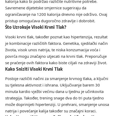
kalorija kako bi podržao različite nutritivne potrebe.
Savremene dijetetske smjernice sugeriraju da
ograničavanje na 1200 kalorija dnevno nije održivo. Ovaj
pristup omogućava dugoročno zdravlje i dobrobit.
Što Uzrokuje Visoki Krvni Tlak?
Visoki krvni tlak, također poznat kao hipertenzija, rezultat
je kombinacije različitih faktora. Genetika, sjedilački način
života, visok unos natrija, te niska konzumacija voća i
povrća mogu značajno utjecati na krvni tlak. Preporučuje
se praćenje ovih faktora kako biste ciljali na zdraviji život.
Kako Sniziti Visoki Krvni Tlak
Postoje različiti načini za smanjenje krvnog tlaka, a ključni
su tjelesna aktivnost i ishrana. Uključivanje barem 30
minuta kardio vježbi većinu dana u tjednu je učinkovita
strategija. Također, trening snage dva do tri puta tjedno
može doprinijeti hipertenziji. U prehrani, smanjenje unosa
natrija i povećanje kalija također su značajni koraci.