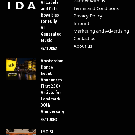
Partner with us
AI Labels
Terms and Conditions
and Cuts
Royalties
Privacy Policy
for Fully
Imprint
AI-
Marketing and Advertising
Generated
Contact us
Music
About us
FEATURED
Amsterdam
Dance
Event
Announces
First 250+
Artists for
Landmark
30th
Anniversary
FEATURED
LSO St