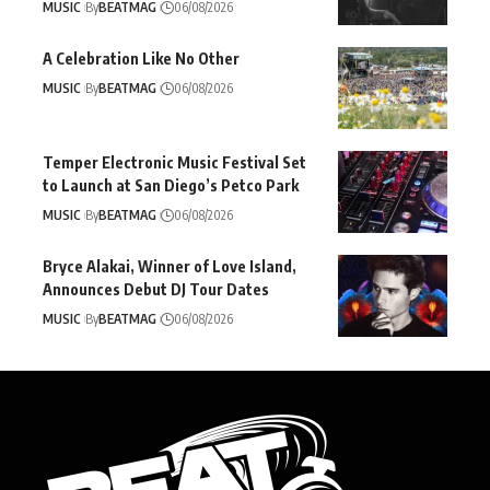
MUSIC
By
BEATMAG
06/08/2026
A Celebration Like No Other
MUSIC
By
BEATMAG
06/08/2026
Temper Electronic Music Festival Set
to Launch at San Diego’s Petco Park
MUSIC
By
BEATMAG
06/08/2026
Bryce Alakai, Winner of Love Island,
Announces Debut DJ Tour Dates
MUSIC
By
BEATMAG
06/08/2026