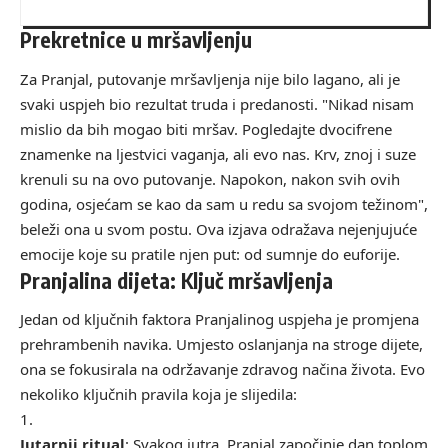
Prekretnice u mršavljenju
Za Pranjal, putovanje mršavljenja nije bilo lagano, ali je
svaki uspjeh bio rezultat truda i predanosti. "Nikad nisam
mislio da bih mogao biti mršav. Pogledajte dvocifrene
znamenke na ljestvici vaganja, ali evo nas. Krv, znoj i suze
krenuli su na ovo putovanje. Napokon, nakon svih ovih
godina, osjećam se kao da sam u redu sa svojom težinom",
beleži ona u svom postu. Ova izjava odražava nejenjujuće
emocije koje su pratile njen put: od sumnje do euforije.
Pranjalina dijeta: Ključ mršavljenja
Jedan od ključnih faktora Pranjalinog uspjeha je promjena
prehrambenih navika. Umjesto oslanjanja na stroge dijete,
ona se fokusirala na održavanje zdravog načina života. Evo
nekoliko ključnih pravila koja je slijedila:
Jutarnji ritual
: Svakog jutra, Pranjal započinje dan toplom