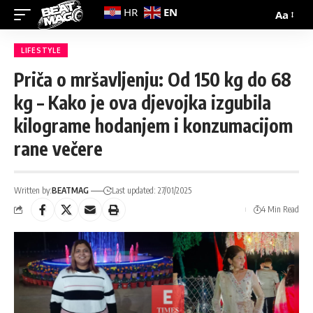
EN
HR
Aa
LIFESTYLE
Priča o mršavljenju: Od 150 kg do 68
kg – Kako je ova djevojka izgubila
kilograme hodanjem i konzumacijom
rane večere
Written by:
BEATMAG
Last updated: 27/01/2025
4 Min Read