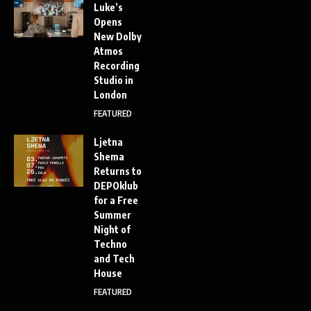
Luke’s
Opens
New Dolby
Atmos
Recording
Studio in
London
FEATURED
Ljetna
Shema
Returns to
DEPOklub
for a Free
Summer
Night of
Techno
and Tech
House
FEATURED