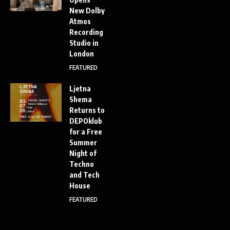
New Dolby
Atmos
Recording
Studio in
London
FEATURED
Ljetna
Shema
Returns to
DEPOklub
for a Free
Summer
Night of
Techno
and Tech
House
FEATURED