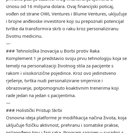
iznosu od 16 milijuna dolara. Ovaj financijski poticaj,
vođen od strane OWL Ventures i Blume Ventures, uključuje
i brojne anđeoske investitore koji su prepoznali potencijal
tvrtke da transformira skrb o raku kroz personaliziranu
životnu medicinu.
—
### Tehnološka Inovacija u Borbi protiv Raka
Komplement 1 je predstavio svoju prvu tehnologiju koja se
temelji na personalizaciji životnog stila za pacijente s
rakom i visokorizične pojedince. Kroz ovo jedinstveno
rješenje, tvrtka nudi personalizirane smjernice i
obrazovanje, potpomognuto koaktivnim trenerima koji
rade jedan na jedan s pacijentima.
—
### Holistički Pristup Skrbi
Osnovna ideja platforme je modifikacija načina života, koja
uključuje fizičku aktivnost, prehranu i somatske prakse,
prilagođeno tipu i fazi raka. Program razvijen u suradnji s