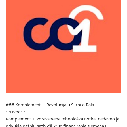
### Komplement 1: Revolucija u Skrbi o Raku
**Uvod**
Komplement 1, zdravstvena tehnološka tvrtka, nedavno je
privukla pažnju sazbivši krug financiranja sjemena u