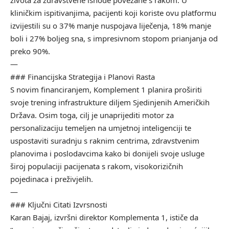
života za zdravstvene ishode povezane s rakom. U
kliničkim ispitivanjima, pacijenti koji koriste ovu platformu
izvijestili su o 37% manje nuspojava liječenja, 18% manje
boli i 27% boljeg sna, s impresivnom stopom prianjanja od
preko 90%.
—
### Financijska Strategija i Planovi Rasta
S novim financiranjem, Komplement 1 planira proširiti
svoje trening infrastrukture diljem Sjedinjenih Američkih
Država. Osim toga, cilj je unaprijediti motor za
personalizaciju temeljen na umjetnoj inteligenciji te
uspostaviti suradnju s raknim centrima, zdravstvenim
planovima i poslodavcima kako bi donijeli svoje usluge
široj populaciji pacijenata s rakom, visokorizičnih
pojedinaca i preživjelih.
—
### Ključni Citati Izvrsnosti
Karan Bajaj, izvršni direktor Komplementa 1, ističe da