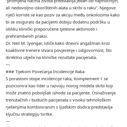
“promjena načina života predstavlja jedan od najmoćnijih,
ali nedovoljno iskorištenih alata u skrbi o raku”. Njegove
riječi koriste se kao poziv za akciju među onkolozima kako
bi se osiguralo da pacijenti dobiju dodatnu podršku u
obliku klinički preporučene tjelesne aktivnosti i
prehrambenih praksi.
Dr. Neil M. Iyengar, ističe kako dnevni angažman kroz
koaktivne trenere stvara povjerenje i odgovornost, što
direktno utječe na kliničke rezultate pacijenata.
—
### Tijekom Povećanja Incidencije Raka
S porastom stope incidencije raka, Komplement 1 se
pozicionira kao lider u razvoju novog modela skrbi koji
može znatno poboljšati ishode za pacijente. Osnaživanje
trenutačnih i budućih pacijenata s visoko tehnološkim
rješenjima kombiniranim s ljudskim dodira predstavlja
ključnu strategiju tvrtke.
—