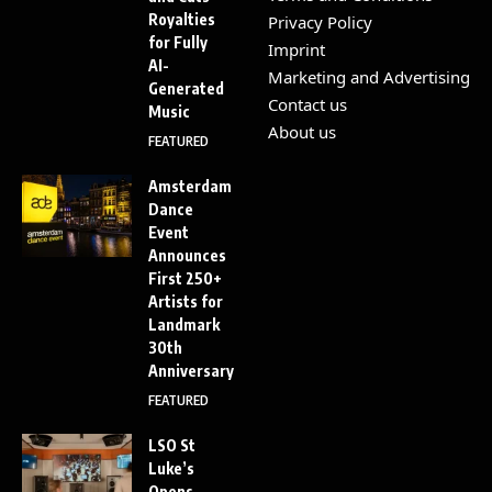
Royalties
Privacy Policy
for Fully
Imprint
AI-
Marketing and Advertising
Generated
Contact us
Music
About us
FEATURED
Amsterdam
Dance
Event
Announces
First 250+
Artists for
Landmark
30th
Anniversary
FEATURED
LSO St
Luke’s
Opens