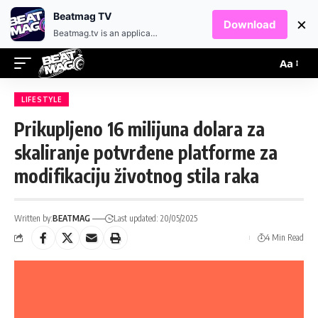
EN
HR
Beatmag TV
×
Download
Beatmag.tv is an application designed for fans of electronic music.
Aa
LIFESTYLE
Prikupljeno 16 milijuna dolara za
skaliranje potvrđene platforme za
modifikaciju životnog stila raka
Written by:
BEATMAG
Last updated: 20/05/2025
4 Min Read