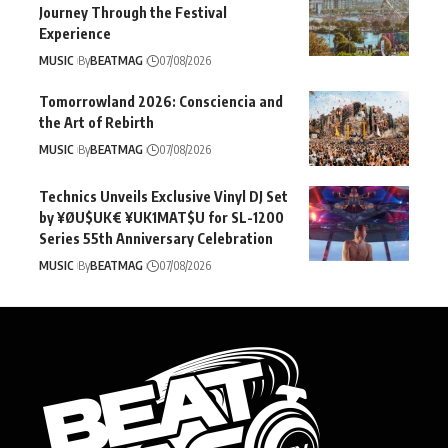
Journey Through the Festival
Experience
MUSIC
By
BEATMAG
07/08/2026
Tomorrowland 2026: Consciencia and
the Art of Rebirth
MUSIC
By
BEATMAG
07/08/2026
Technics Unveils Exclusive Vinyl DJ Set
by ¥ØU$UK€ ¥UK1MAT$U for SL-1200
Series 55th Anniversary Celebration
MUSIC
By
BEATMAG
07/08/2026