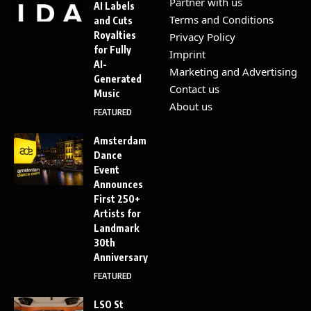
Partner with us
AI Labels
Terms and Conditions
and Cuts
Royalties
Privacy Policy
for Fully
Imprint
AI-
Marketing and Advertising
Generated
Contact us
Music
About us
FEATURED
Amsterdam
Dance
Event
Announces
First 250+
Artists for
Landmark
30th
Anniversary
FEATURED
LSO St