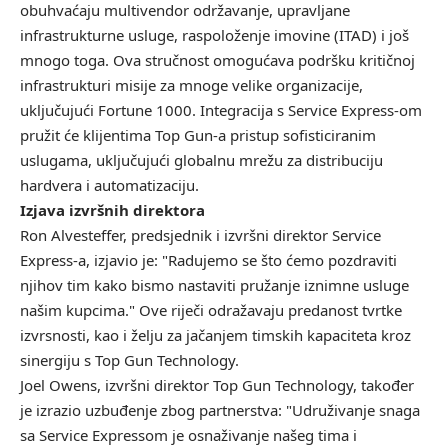
obuhvaćaju multivendor održavanje, upravljane
infrastrukturne usluge, raspoloženje imovine (ITAD) i još
mnogo toga. Ova stručnost omogućava podršku kritičnoj
infrastrukturi misije za mnoge velike organizacije,
uključujući Fortune 1000. Integracija s Service Express-om
pružit će klijentima Top Gun-a pristup sofisticiranim
uslugama, uključujući globalnu mrežu za distribuciju
hardvera i automatizaciju.
Izjava izvršnih direktora
Ron Alvesteffer, predsjednik i izvršni direktor Service
Express-a, izjavio je: "Radujemo se što ćemo pozdraviti
njihov tim kako bismo nastaviti pružanje iznimne usluge
našim kupcima." Ove riječi odražavaju predanost tvrtke
izvrsnosti, kao i želju za jačanjem timskih kapaciteta kroz
sinergiju s Top Gun Technology.
Joel Owens, izvršni direktor Top Gun Technology, također
je izrazio uzbuđenje zbog partnerstva: "Udruživanje snaga
sa Service Expressom je osnaživanje našeg tima i