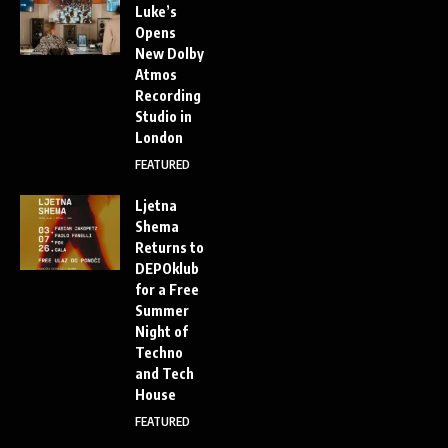
Luke’s
Opens
New Dolby
Atmos
Recording
Studio in
London
FEATURED
Ljetna
Shema
Returns to
DEPOklub
for a Free
Summer
Night of
Techno
and Tech
House
FEATURED