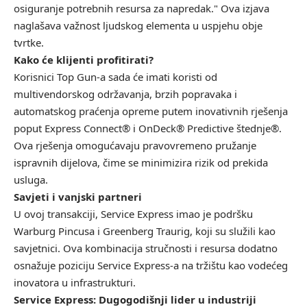
osiguranje potrebnih resursa za napredak." Ova izjava
naglašava važnost ljudskog elementa u uspjehu obje
tvrtke.
Kako će klijenti profitirati?
Korisnici Top Gun-a sada će imati koristi od
multivendorskog održavanja, brzih popravaka i
automatskog praćenja opreme putem inovativnih rješenja
poput Express Connect® i OnDeck® Predictive štednje®.
Ova rješenja omogućavaju pravovremeno pružanje
ispravnih dijelova, čime se minimizira rizik od prekida
usluga.
Savjeti i vanjski partneri
U ovoj transakciji, Service Express imao je podršku
Warburg Pincusa i Greenberg Traurig, koji su služili kao
savjetnici. Ova kombinacija stručnosti i resursa dodatno
osnažuje poziciju Service Express-a na tržištu kao vodećeg
inovatora u infrastrukturi.
Service Express: Dugogodišnji lider u industriji