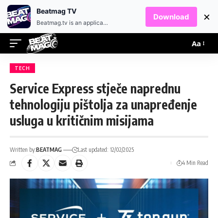
EN
HR
Beatmag TV
×
Download
Beatmag.tv is an application designed for fans of electronic music.
Aa
TECH
Service Express stječe naprednu
tehnologiju pištolja za unapređenje
usluga u kritičnim misijama
Written by:
BEATMAG
Last updated: 12/02/2025
4 Min Read