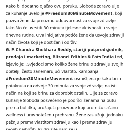
Kako bi dodatno ojačao ovu poruku, Sloboda zdravo ulje
za kuhanje uvelo je
#Freedom30MinuteMovement
, koji
poziva žene da preuzmu odgovornost za svoje zdravlje
tako što će uvrstiti 30 minuta tjelesne aktivnosti u svoje
dnevne rutine. Ova inicijativa potiče žene da usvoje zdraviji
način života koji je dostižan i održiv.
G. P. Chandra Shekhara Reddy, stariji potpredsjednik,
prodaja i marketing, Blizanci Edibles & Fats India Ltd
,
izjavio je: „Svjedoci smo koliko žene brinu o zdravlju svojih
obitelji, često zanemarujući vlastito. Kampanja
#Freedom30MinuteMovement
osmišljena je kako bi ih
potaknula da odvoje 30 minuta za svoje zdravlje, na isti
način na koji se brinu za dobrobit ostalih. Ulje za zdravo
kuhanje Sloboda posvećeno je podršci ženama na putu
prema boljitku, pružajući proizvode koji promiču srčanu
wellness i uravnoteženu prehranu. Žene zaslužuju jednaku
pažnju prema vlastitom zdravlju kao i prema zdravlju
svojih najbližih. Pridružite nam se u