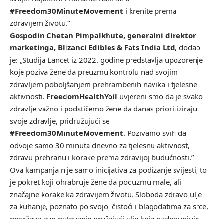
#Freedom30MinuteMovement
i krenite prema
zdravijem životu.”
Gospodin Chetan Pimpalkhute, generalni direktor
marketinga, Blizanci Edibles & Fats India Ltd
, dodao
je: „Studija Lancet iz 2022. godine predstavlja upozorenje
koje poziva žene da preuzmu kontrolu nad svojim
zdravljem poboljšanjem prehrambenih navika i tjelesne
aktivnosti.
FreedomHealthYoil
uvjereni smo da je svako
zdravlje važno i podstičemo žene da danas prioritiziraju
svoje zdravlje, pridružujući se
#Freedom30MinuteMovement
. Pozivamo svih da
odvoje samo 30 minuta dnevno za tjelesnu aktivnost,
zdravu prehranu i korake prema zdravijoj budućnosti.”
Ova kampanja nije samo inicijativa za podizanje svijesti; to
je pokret koji ohrabruje žene da poduzmu male, ali
značajne korake ka zdravijem životu. Sloboda zdravo ulje
za kuhanje, poznato po svojoj čistoći i blagodatima za srce,
podržava ovo putovanje pružajući ulje koje nadopunjuje