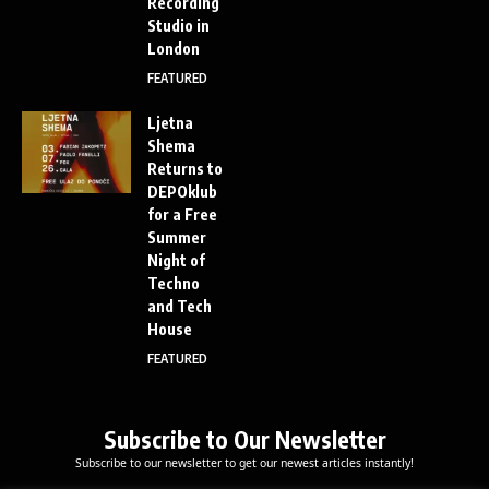
Recording
Studio in
London
FEATURED
Ljetna
Shema
Returns to
DEPOklub
for a Free
Summer
Night of
Techno
and Tech
House
FEATURED
Subscribe to Our Newsletter
Subscribe to our newsletter to get our newest articles instantly!
E
*