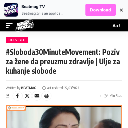
EN
HR
Beatmag TV
×
Download
Beatmag.tv is an application designed for fans of electronic music.
Aa
LIFESTYLE
#Sloboda30MinuteMovement: Poziv
za žene da preuzmu zdravlje | Ulje za
kuhanje slobode
Written by:
BEATMAG
Last updated: 22/03/2025
4 Min Read