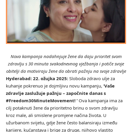
Nova kampanja nadahnjuje žene da daju prioritet svom
zdravlju s 30 minuta svakodnevnog vježbanja i potiče svoje
obitelji da motiviraju žene da obrati pažnju na svoje zdravlje
Hyderabad: 22. ožujka 2025:
Sloboda zdravo ulje za
kuhanje pokrenuo je dojmljivu novu kampanju,
‘Vaše
zdravlje zaslužuje pažnju – započnite danas s
#Freedom30MinuteMovement! ‘
Ova kampanja ima za
cilj potaknuti žene da prioritetno brinu o svom zdravlju
kroz male, ali smislene promjene načina života. U
užurbanom svijetu, gdje žene često balansiraju između
karijere, kućanstava i brige za druge, njihovo vlastito