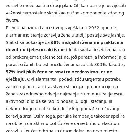
zdravlje može pasti u drugi plan. Cilj kampanje je osvijestiti
važnost samostalne skrbi kao nužne komponente zdravog
života.
Prema nalazima Lancetovog izvještaja iz 2022. godine,
alarmantno stanje zdravlja žena u Indiji postaje sve jasnije.
Statistika pokazuje da
60% indijskih žena ne prakticira
dovoljnu tjelesnu aktivnost
te da svaka deseta žena pati
od prekomjerne tjelesne težine. Još poraznija informacija je
porast srčanih bolesti među ženama za čak 300%. Također,
57% indijskih žena se smatra nezdravima jer ne
vježbaju
. Ovi alarmantni podaci ističu urgentnu potrebu
za promjenom, a zdravstveni stručnjaci preporučuju da
žene svakodnevno odvoje najmanje 30 minuta za tjelesnu
aktivnost, bilo da se radi o hodanju, jogi, istezanju ili
nekom drugom obliku kondicije koji pomaže u očuvanju
zdravlja srca. Osim toga, poruka kampanje također apelira
na obitelji da aktivno potiču žene da se brinu o vlastitom
zdravlju, jer često briga za druge dolazi na prvo mjesto.