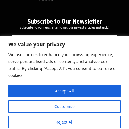
Subscribe to Our Newsletter
Subscribe to our newsletter to get our newest articles instantly!
*
E
E
E
m
m
m
a
We value your privacy
a
a
i
i
i
l
We use cookies to enhance your browsing experience,
l
Subscribe Now
l
serve personalised ads or content, and analyse our
*
E
traffic. By clicking "Accept All", you consent to our use of
m
cookies.
a
i
DOWNLOAD APP
l
Accept All
Customise
Reject All
© 2026 Beathmag TV. All Rights Reserved.