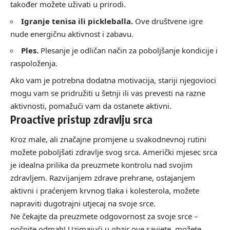
također možete uživati u prirodi.
Igranje tenisa ili pickleballa.
Ove društvene igre
nude energičnu aktivnost i zabavu.
Ples.
Plesanje je odličan način za poboljšanje kondicije i
raspoloženja.
Ako vam je potrebna dodatna motivacija, stariji njegovioci
mogu vam se pridružiti u šetnji ili vas prevesti na razne
aktivnosti, pomažući vam da ostanete aktivni.
Proactive pristup zdravlju srca
Kroz male, ali značajne promjene u svakodnevnoj rutini
možete poboljšati zdravlje svog srca. Američki mjesec srca
je idealna prilika da preuzmete kontrolu nad svojim
zdravljem. Razvijanjem zdrave prehrane, ostajanjem
aktivni i praćenjem krvnog tlaka i kolesterola, možete
napraviti dugotrajni utjecaj na svoje srce.
Ne čekajte da preuzmete odgovornost za svoje srce –
počnite odmah! Uzimajući u obzir ove savjete, možete