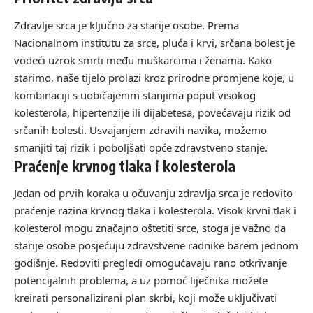
Zdravlje srca je ključno za starije osobe. Prema
Nacionalnom institutu za srce, pluća i krvi, srčana bolest je
vodeći uzrok smrti među muškarcima i ženama. Kako
starimo, naše tijelo prolazi kroz prirodne promjene koje, u
kombinaciji s uobičajenim stanjima poput visokog
kolesterola, hipertenzije ili dijabetesa, povećavaju rizik od
srčanih bolesti. Usvajanjem zdravih navika, možemo
smanjiti taj rizik i poboljšati opće zdravstveno stanje.
Praćenje krvnog tlaka i kolesterola
Jedan od prvih koraka u očuvanju zdravlja srca je redovito
praćenje razina krvnog tlaka i kolesterola. Visok krvni tlak i
kolesterol mogu značajno oštetiti srce, stoga je važno da
starije osobe posjećuju zdravstvene radnike barem jednom
godišnje. Redoviti pregledi omogućavaju rano otkrivanje
potencijalnih problema, a uz pomoć liječnika možete
kreirati personalizirani plan skrbi, koji može uključivati