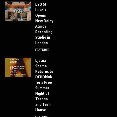
LSO St
Luke’s
Opens
New Dolby
Atmos
Recording
Studio in
London
FEATURED
Ljetna
Shema
Returns to
DEPOklub
for a Free
Summer
Night of
Techno
and Tech
House
FEATURED