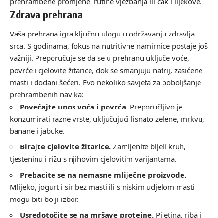
prehrambene promjene, rutine vježbanja ili čak i lijekove.
Zdrava prehrana
Vaša prehrana igra ključnu ulogu u održavanju zdravlja
srca. S godinama, fokus na nutritivne namirnice postaje još
važniji. Preporučuje se da se u prehranu uključe voće,
povrće i cjelovite žitarice, dok se smanjuju natrij, zasićene
masti i dodani šećeri. Evo nekoliko savjeta za poboljšanje
prehrambenih navika:
Povećajte unos voća i povrća.
Preporučljivo je
konzumirati razne vrste, uključujući lisnato zelene, mrkvu,
banane i jabuke.
Birajte cjelovite žitarice.
Zamijenite bijeli kruh,
tjesteninu i rižu s njihovim cjelovitim varijantama.
Prebacite se na nemasne mliječne proizvode.
Mlijeko, jogurt i sir bez masti ili s niskim udjelom masti
mogu biti bolji izbor.
Usredotočite se na mršave proteine.
Piletina, riba i