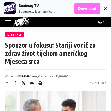
EN
HR
Beatmag TV
×
Download
Beatmag.tv is an application designed for fans of electronic music.
Aa
LIFESTYLE
Sponzor u fokusu: Stariji vodič za
zdrav život tijekom američkog
Mjeseca srca
Written by:
BEATMAG
Last updated: 16/02/2025
4 Min Read