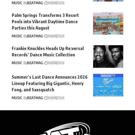
MUSIC
By
BEATMAG
06/08/2026
Palm Springs Transforms 3 Resort
Pools into Vibrant Daytime Dance
Parties this August
MUSIC
By
BEATMAG
06/08/2026
Frankie Knuckles Heads Up Re:versal
Records’ Dance Music Collection
MUSIC
By
BEATMAG
06/08/2026
Summer’s Last Dance Announces 2026
Lineup Featuring Big Gigantic, Henry
Fong, and Saxsquatch
MUSIC
By
BEATMAG
06/08/2026