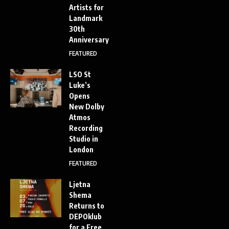
Artists for
Landmark
30th
Anniversary
FEATURED
LSO St
Luke’s
Opens
New Dolby
Atmos
Recording
Studio in
London
FEATURED
Ljetna
Shema
Returns to
DEPOklub
for a Free