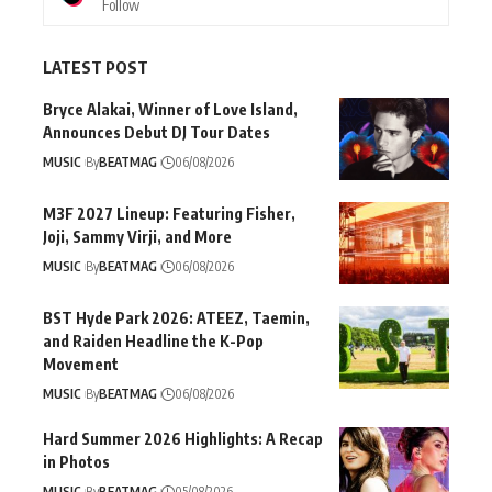
Follow
LATEST POST
Bryce Alakai, Winner of Love Island,
Announces Debut DJ Tour Dates
MUSIC
By
BEATMAG
06/08/2026
M3F 2027 Lineup: Featuring Fisher,
Joji, Sammy Virji, and More
MUSIC
By
BEATMAG
06/08/2026
BST Hyde Park 2026: ATEEZ, Taemin,
and Raiden Headline the K-Pop
Movement
MUSIC
By
BEATMAG
06/08/2026
Hard Summer 2026 Highlights: A Recap
in Photos
MUSIC
By
BEATMAG
05/08/2026