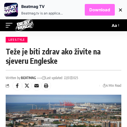
EN
HR
Beatmag TV
×
Download
Beatmag.tv is an application designed for fans of electronic music.
Aa
LIFESTYLE
Teže je biti zdrav ako živite na
sjeveru Engleske
Written by:
BEATMAG
Last updated: 22/07/2025
4 Min Read