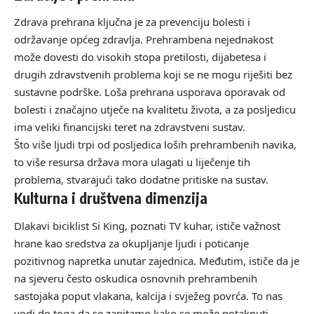
Zdrava prehrana ključna je za prevenciju bolesti i
održavanje općeg zdravlja. Prehrambena nejednakost
može dovesti do visokih stopa pretilosti, dijabetesa i
drugih zdravstvenih problema koji se ne mogu riješiti bez
sustavne podrške. Loša prehrana usporava oporavak od
bolesti i značajno utječe na kvalitetu života, a za posljedicu
ima veliki financijski teret na zdravstveni sustav.
Što više ljudi trpi od posljedica loših prehrambenih navika,
to više resursa država mora ulagati u liječenje tih
problema, stvarajući tako dodatne pritiske na sustav.
Kulturna i društvena dimenzija
Dlakavi biciklist Si King, poznati TV kuhar, ističe važnost
hrane kao sredstva za okupljanje ljudi i poticanje
pozitivnog napretka unutar zajednica. Međutim, ističe da je
na sjeveru često oskudica osnovnih prehrambenih
sastojaka poput vlakana, kalcija i svježeg povrća. To nas
vodi do toga da se zapitamo kako se može potaknuti