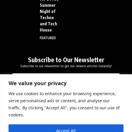
Summer
Night of
Techno
and Tech
House
FEATURED
Subscribe to Our Newsletter
Subscribe to our newsletter to get our newest articles instantly!
E
*
E
m
E
m
a
m
We value your privacy
a
i
a
i
l
i
We use cookies to enhance your browsing experience,
l
Subscribe Now
l
serve personalised ads or content, and analyse our
*
*
traffic. By clicking "Accept All", you consent to our use of
cookies.
DOWNLOAD APP
Accept All