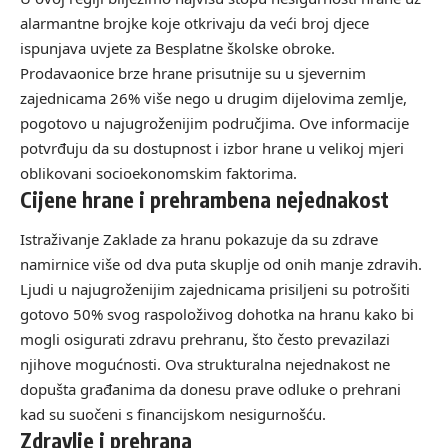
alarmantne brojke koje otkrivaju da veći broj djece
ispunjava uvjete za Besplatne školske obroke.
Prodavaonice brze hrane prisutnije su u sjevernim
zajednicama 26% više nego u drugim dijelovima zemlje,
pogotovo u najugroženijim područjima. Ove informacije
potvrđuju da su dostupnost i izbor hrane u velikoj mjeri
oblikovani socioekonomskim faktorima.
Cijene hrane i prehrambena nejednakost
Istraživanje Zaklade za hranu pokazuje da su zdrave
namirnice više od dva puta skuplje od onih manje zdravih.
Ljudi u najugroženijim zajednicama prisiljeni su potrošiti
gotovo 50% svog raspoloživog dohotka na hranu kako bi
mogli osigurati zdravu prehranu, što često prevazilazi
njihove mogućnosti. Ova strukturalna nejednakost ne
dopušta građanima da donesu prave odluke o prehrani
kad su suočeni s financijskom nesigurnošću.
Zdravlje i prehrana