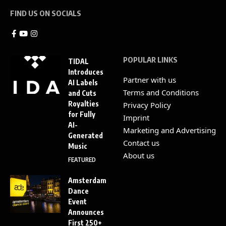
FIND US ON SOCIALS
POPULAR LINKS
TIDAL
Introduces
Partner with us
AI Labels
Terms and Conditions
and Cuts
Royalties
Privacy Policy
for Fully
Imprint
AI-
Marketing and Advertising
Generated
Contact us
Music
About us
FEATURED
Amsterdam
Dance
Event
Announces
First 250+