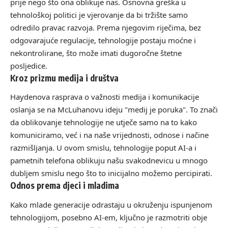
prije nego što ona oblikuje nas. Osnovna greška u
tehnološkoj politici je vjerovanje da bi tržište samo
odredilo pravac razvoja. Prema njegovim riječima, bez
odgovarajuće regulacije, tehnologije postaju moćne i
nekontrolirane, što može imati dugoročne štetne
posljedice.
Kroz prizmu medija i društva
Haydenova rasprava o važnosti medija i komunikacije
oslanja se na McLuhanovu ideju "medij je poruka". To znači
da oblikovanje tehnologije ne utječe samo na to kako
komuniciramo, već i na naše vrijednosti, odnose i načine
razmišljanja. U ovom smislu, tehnologije poput AI-a i
pametnih telefona oblikuju našu svakodnevicu u mnogo
dubljem smislu nego što to inicijalno možemo percipirati.
Odnos prema djeci i mladima
Kako mlade generacije odrastaju u okruženju ispunjenom
tehnologijom, posebno AI-em, ključno je razmotriti obje