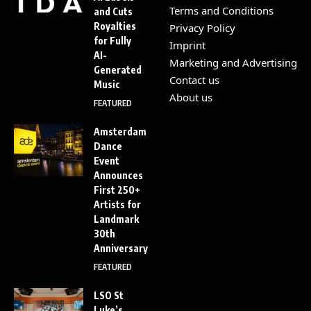
Terms and Conditions
and Cuts
Royalties
Privacy Policy
for Fully
Imprint
AI-
Marketing and Advertising
Generated
Contact us
Music
About us
FEATURED
Amsterdam
Dance
Event
Announces
First 250+
Artists for
Landmark
30th
Anniversary
FEATURED
LSO St
Luke’s