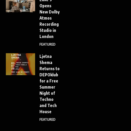
Opens
New Dolby
Atmos
Recording
Studio in
London
FEATURED
Ljetna
Shema
Returns to
DEPOklub
for a Free
Summer
Night of
Techno
and Tech
House
FEATURED