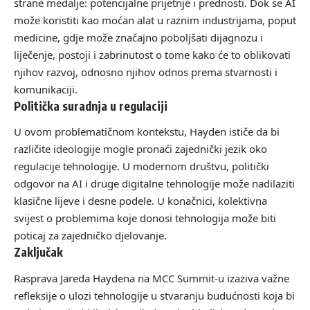
strane medalje: potencijalne prijetnje i prednosti. Dok se AI
može koristiti kao moćan alat u raznim industrijama, poput
medicine, gdje može značajno poboljšati dijagnozu i
liječenje, postoji i zabrinutost o tome kako će to oblikovati
njihov razvoj, odnosno njihov odnos prema stvarnosti i
komunikaciji.
Politička suradnja u regulaciji
U ovom problematičnom kontekstu, Hayden ističe da bi
različite ideologije mogle pronaći zajednički jezik oko
regulacije tehnologije. U modernom društvu, politički
odgovor na AI i druge digitalne tehnologije može nadilaziti
klasične lijeve i desne podele. U konačnici, kolektivna
svijest o problemima koje donosi tehnologija može biti
poticaj za zajedničko djelovanje.
Zaključak
Rasprava Jareda Haydena na MCC Summit-u izaziva važne
refleksije o ulozi tehnologije u stvaranju budućnosti koja bi