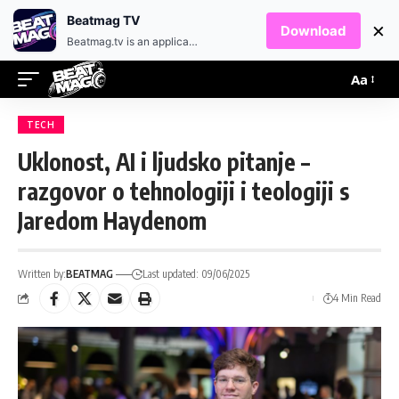
EN
HR
Beatmag TV
×
Download
Beatmag.tv is an application designed for fans of electronic music.
Aa
TECH
Uklonost, AI i ljudsko pitanje –
razgovor o tehnologiji i teologiji s
Jaredom Haydenom
Written by:
BEATMAG
Last updated: 09/06/2025
4 Min Read