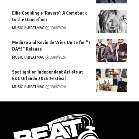
Ellie Goulding’s ‘Ravers’: A Comeback
to the Dancefloor
MUSIC
By
BEATMAG
08/08/2026
Meduza and Kevin de Vries Unite for “7
DAYS” Release
MUSIC
By
BEATMAG
08/08/2026
Spotlight on Independent Artists at
EDC Orlando 2026 Festival
MUSIC
By
BEATMAG
08/08/2026