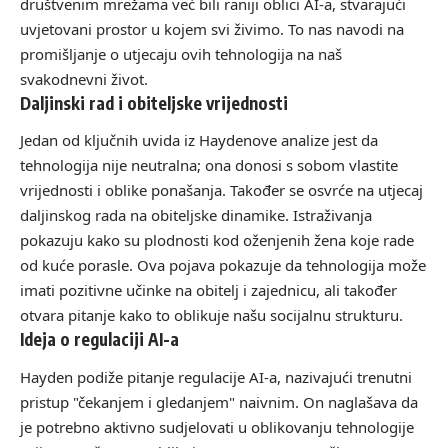
društvenim mrežama već bili raniji oblici AI-a, stvarajući
uvjetovani prostor u kojem svi živimo. To nas navodi na
promišljanje o utjecaju ovih tehnologija na naš
svakodnevni život.
Daljinski rad i obiteljske vrijednosti
Jedan od ključnih uvida iz Haydenove analize jest da
tehnologija nije neutralna; ona donosi s sobom vlastite
vrijednosti i oblike ponašanja. Također se osvrće na utjecaj
daljinskog rada na obiteljske dinamike. Istraživanja
pokazuju kako su plodnosti kod oženjenih žena koje rade
od kuće porasle. Ova pojava pokazuje da tehnologija može
imati pozitivne učinke na obitelj i zajednicu, ali također
otvara pitanje kako to oblikuje našu socijalnu strukturu.
Ideja o regulaciji AI-a
Hayden podiže pitanje regulacije AI-a, nazivajući trenutni
pristup "čekanjem i gledanjem" naivnim. On naglašava da
je potrebno aktivno sudjelovati u oblikovanju tehnologije