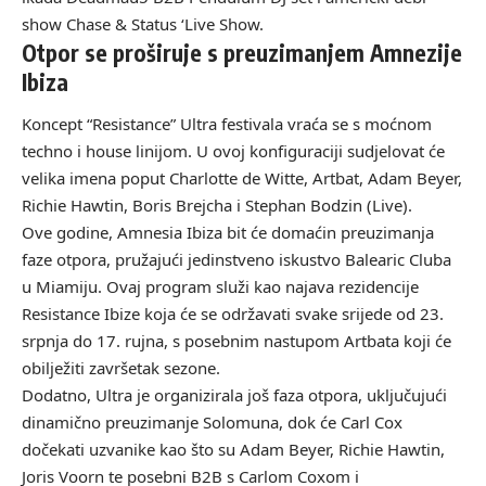
show Chase & Status ‘Live Show.
Otpor se proširuje s preuzimanjem Amnezije
Ibiza
Koncept “Resistance” Ultra festivala vraća se s moćnom
techno i house linijom. U ovoj konfiguraciji sudjelovat će
velika imena poput Charlotte de Witte, Artbat, Adam Beyer,
Richie Hawtin, Boris Brejcha i Stephan Bodzin (Live).
Ove godine, Amnesia Ibiza bit će domaćin preuzimanja
faze otpora, pružajući jedinstveno iskustvo Balearic Cluba
u Miamiju. Ovaj program služi kao najava rezidencije
Resistance Ibize koja će se održavati svake srijede od 23.
srpnja do 17. rujna, s posebnim nastupom Artbata koji će
obilježiti završetak sezone.
Dodatno, Ultra je organizirala još faza otpora, uključujući
dinamično preuzimanje Solomuna, dok će Carl Cox
dočekati uzvanike kao što su Adam Beyer, Richie Hawtin,
Joris Voorn te posebni B2B s Carlom Coxom i