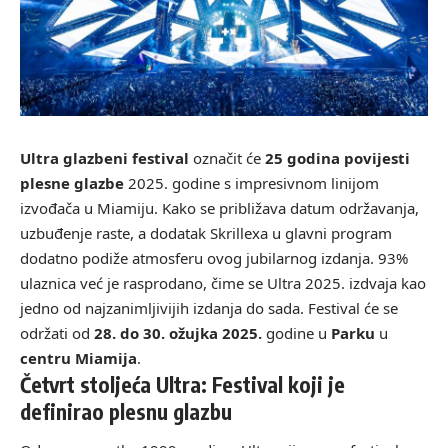
Ultra glazbeni festival
označit će
25 godina povijesti
plesne glazbe
2025. godine s impresivnom linijom
izvođača u Miamiju. Kako se približava datum održavanja,
uzbuđenje raste, a dodatak Skrillexa u glavni program
dodatno podiže atmosferu ovog jubilarnog izdanja.
93%
ulaznica već je rasprodano
, čime se Ultra 2025. izdvaja kao
jedno od najzanimljivijih izdanja do sada. Festival će se
održati od
28. do 30. ožujka 2025.
godine u
Parku
u
centru Miamija
.
Četvrt stoljeća Ultra: Festival koji je
definirao plesnu glazbu