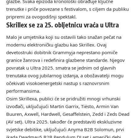
glazbe. Svaka epizoda kronološki obrađuje ključne
trenutke i priče povezane s festivalom, s ciljem da publiku
pripremi za ovogodišnji spektakl.
Skrillex se za 25. obljetnicu vraća u Ultra
Malo je umjetnika koji su ostavili tako snažan pečat na
modernu elektroničku glazbu kao Skrillex. Ovaj
devetostruki dobitnik Grammyja neprestano pomiče
granice žanrova i redefinira glazbene standarde. Njegov
povratak u Ultra 2025. smatra se jednim od glavnih
trenutaka ovog jubilarnog izdanja, a obožavatelji mogu
očekivati visokoenergetski nastup s raznovrsnim
performansima.
Osim Skrillexa, publici će se pridružiti mnogi vrhunski
izvođači, uključujući
Martin Garrix
, Tiësto,
Armin Van
Buuren
, Axwell,
Hardwell
, Gesaffelstein, Zedd i Zeds Dead
(AV set). Ultra 2025. također će predstaviti ekskluzivne
svjetske debitike, uključujući Anyma B2B Solomun, prvi
ikada Deadmau5 B2B Pendulum DJ set i američki debi