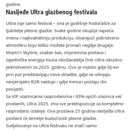
godine.
Nasljeđe Ultra glazbenog festivala
Ultra nije samo festival – ona je godišnje hodočašće za
ljubitelje plesne glazbe. Svake godine okuplja najveća
imena i najkvalitetniju produkciju, stvarajući jedinstvenu
atmosferu koju teško možete pronaći negdje drugdje.
Miami’s Skyline, snažan bas, impresivna postava i
zajednička energija tisuća obožavatelja čine Ultra iskustvo
jedinstvenim za 2025. godinu. Ovo je mjesto gdje DJ-evi
prvi put predstavljaju nove skladbe, gdje se odvijaju
nevjerojatni B2B nastupi i gdje trenuci postaju dio
povijesti.
Sa VIP ulaznicama rasprodanima i 93% općih ulaznica već
prodanih, Ultra 2025. ima sve predispozicije za kompletno
rasprodano izdanje. Ova proslava 25 godina nasljeđa Ultra
postavit će temelje budućnosti plesne glazbe.
Sudjelovanje na Ultra festivalu ne znači samo