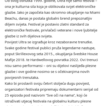
Od svog osnutka 1999. godine, Ultra nije samo festival –
ona je kulturna sila koja je oblikovala svijet elektroničke
glazbe. Iako je započela kao skromno okupljanje na Miami
Beachu, danas je postala globalni brend prepoznatljiv
diljem svijeta. Festival je postavio zlatni standard za
elektroničke festivale, privlačeći veterane i nove ljubitelje
glazbe iz svih dijelova svijeta.
Povijest Ultra se izgrađuje kroz nezaboravne trenutke.
Svake godine festival publici pruža legendarne nastupe,
poput Skrillexovog seta 2015., okupljanja švedske House
Mafije 2018. te Hardwellovog povratka 2022. Ovi trenuci
nisu samo performansi – oni su dijelovi naslijeđa plesne
glazbe i ove godine nosimo se s očekivanjima novih
povijesnih trenutaka.
Kako bi proslavili svoju četvrt stoljeća dugu povijest,
organizatori festivala pripremaju dokumentarni serijal od
25 epizoda pod nazivom “Sve oči na nama”, koji će
istraživati utjecaj festivala na globalnu kulturu plesne