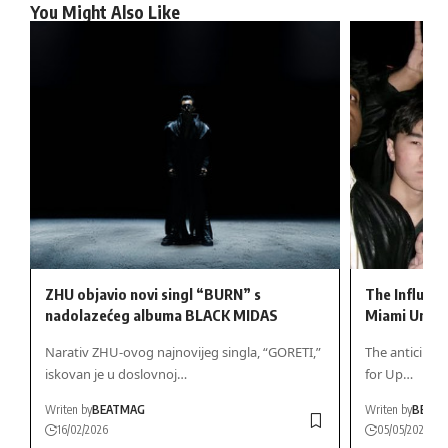
You Might Also Like
ZHU objavio novi singl “BURN” s
The Influenc
nadolazećeg albuma BLACK MIDAS
Miami Unive
Narativ ZHU-ovog najnovijeg singla, “GORETI,”
The anticipati
iskovan je u doslovnoj…
for Up…
Writen by
BEATMAG
Writen by
BEAT
16/02/2026
05/05/2026