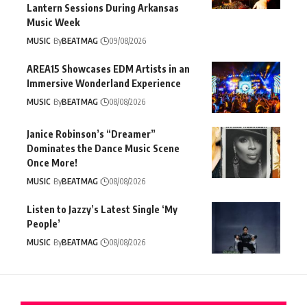
Lantern Sessions During Arkansas
Music Week
MUSIC
By
BEATMAG
09/08/2026
AREA15 Showcases EDM Artists in an
Immersive Wonderland Experience
MUSIC
By
BEATMAG
08/08/2026
Janice Robinson’s “Dreamer”
Dominates the Dance Music Scene
Once More!
MUSIC
By
BEATMAG
08/08/2026
Listen to Jazzy’s Latest Single ‘My
People’
MUSIC
By
BEATMAG
08/08/2026