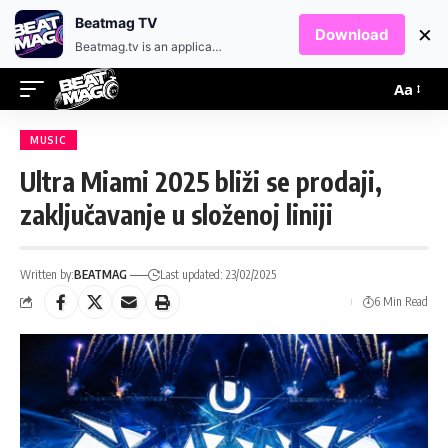
EN
HR
Beatmag TV
×
Download
Beatmag.tv is an application designed for fans of electronic music.
Aa
MUSIC
Ultra Miami 2025 bliži se prodaji,
zaključavanje u složenoj liniji
Written by:
BEATMAG
Last updated: 23/02/2025
6 Min Read