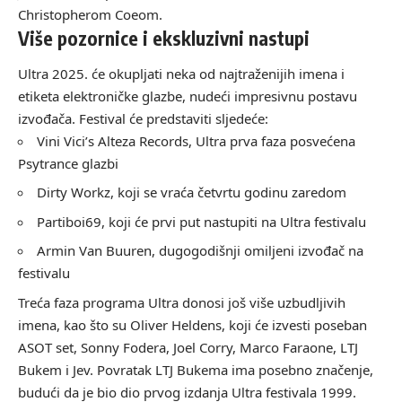
Christopherom Coeom.
Više pozornice i ekskluzivni nastupi
Ultra 2025. će okupljati neka od najtraženijih imena i
etiketa elektroničke glazbe, nudeći impresivnu postavu
izvođača. Festival će predstaviti sljedeće:
Vini Vici’s Alteza Records, Ultra prva faza posvećena
Psytrance glazbi
Dirty Workz, koji se vraća četvrtu godinu zaredom
Partiboi69, koji će prvi put nastupiti na Ultra festivalu
Armin Van Buuren, dugogodišnji omiljeni izvođač na
festivalu
Treća faza programa Ultra donosi još više uzbudljivih
imena, kao što su Oliver Heldens, koji će izvesti poseban
ASOT
set, Sonny Fodera, Joel Corry, Marco Faraone, LTJ
Bukem i Jev. Povratak LTJ Bukema ima posebno značenje,
budući da je bio dio prvog izdanja Ultra festivala 1999.