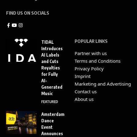
FIND US ON SOCIALS
POPULAR LINKS
TIDAL
Introduces
Partner with us
AI Labels
Terms and Conditions
and Cuts
Royalties
Privacy Policy
for Fully
Imprint
AI-
Marketing and Advertising
Generated
Contact us
Music
About us
FEATURED
Amsterdam
Dance
Event
Announces