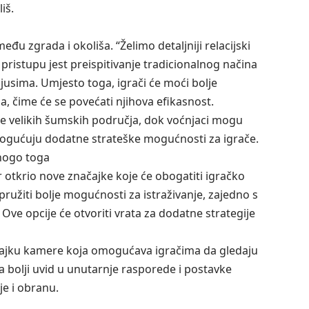
liš.
đu zgrada i okoliša. “Želimo detaljniji relacijski
 pristupu jest preispitivanje tradicionalnog načina
dijusima. Umjesto toga, igrači će moći bolje
a, čime će se povećati njihova efikasnost.
zine velikih šumskih područja, dok voćnjaci mogu
 omogućuju dodatne strateške mogućnosti za igrače.
mnogo toga
 otkrio nove značajke koje će obogatiti igračko
ružiti bolje mogućnosti za istraživanje, zajedno s
ve opcije će otvoriti vrata za dodatne strategije
čajku kamere koja omogućava igračima da gledaju
bolji uvid u unutarnje rasporede i postavke
je i obranu.