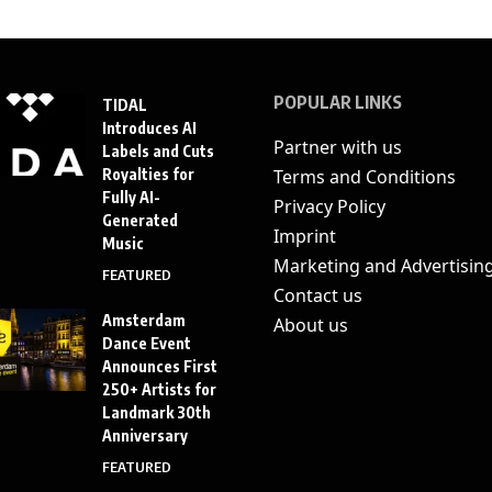
POPULAR LINKS
TIDAL
Introduces AI
Partner with us
Labels and Cuts
Royalties for
Terms and Conditions
Fully AI-
Privacy Policy
Generated
Imprint
Music
Marketing and Advertisin
FEATURED
Contact us
Amsterdam
About us
Dance Event
Announces First
250+ Artists for
Landmark 30th
Anniversary
FEATURED