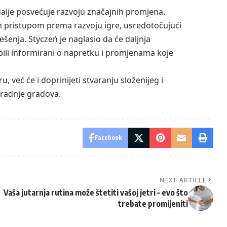
dalje posvećuje razvoju značajnih promjena.
nim pristupom prema razvoju igre, usredotočujući
šenja. Styczeń je naglasio da će daljnja
i bili informirani o napretku i promjenama koje
već će i doprinijeti stvaranju složenijeg i
zgradnje gradova.
Facebook
NEXT ARTICLE
Vaša jutarnja rutina može štetiti vašoj jetri – evo što
trebate promijeniti