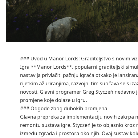
### Uvod u Manor Lords: Graditeljstvo s novim vi
Igra **Manor Lords**, popularni graditeljski simul
nastavlja privlačiti pažnju igrača otkako je lansir
rijetkim ažuriranjima, razvojni tim suočava se s iz
novosti. Glavni programer Greg Styczeń nedavno je
promjene koje dolaze u igru.
### Odgode zbog dubokih promjena
Glavna prepreka za implementaciju novih zakrpa ni
remontu sustava igre. Styczeń je to objasnio kroz r
između zgrada i prostora oko njih. Ovaj sustav k