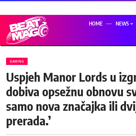
HOME
NEWS
GAMING
Uspjeh Manor Lords u izg
dobiva opsežnu obnovu svo
samo nova značajka ili dvi
prerada.’