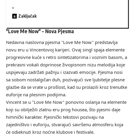
Zaključak
"Love Me Now" – Nova Pjesma
Nedavna naslovna pjesma "Love Me Now" predstavlja
novu eru u Vincentovoj karijeri. Ovaj singl spaja elemente
progresivne kuće s retro sintetizatorima i voznim basom, a
prekrasni vokali doprinose živopisnom nizu melodija koje
uspijevaju zadržati pažnju i izazvati emocije. Pjesma nosi
sa sobom nostalgičan duh, pozivajući sve ljubitelje plesne
glazbe da se vrate u prošlost, kad su prolazili kroz trenutke
euforije na plesnim podijima.
Vincent se u "Love Me Now" ponovno oslanja na elemente
koji su obilježili zlatnu eru prog housea, što pjesmi daje
himnički karakter. Pjesnički tekstovi pozivaju na
zajedništvo i euforiju, stvarajući savršenu atmosferu koja
će odjeknuti kroz noćne klubove i festivale.