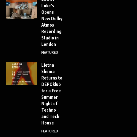
Luke’s
Opens
New Dolby
Atmos
Recording
Studio in
London
FEATURED
Ljetna
Shema
Returns to
DEPOklub
for a Free
Summer
Night of
Techno
and Tech
House
FEATURED