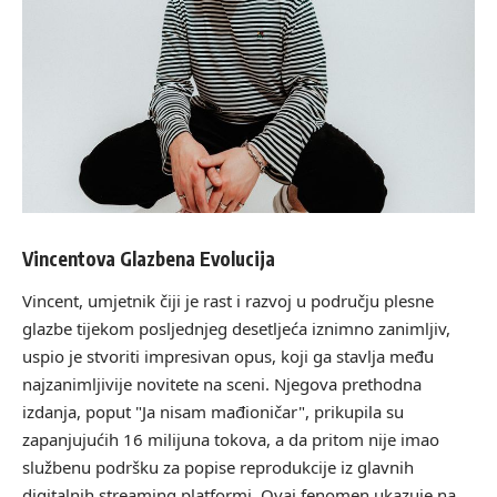
Vincentova Glazbena Evolucija
Vincent, umjetnik čiji je rast i razvoj u području plesne
glazbe tijekom posljednjeg desetljeća iznimno zanimljiv,
uspio je stvoriti impresivan opus, koji ga stavlja među
najzanimljivije novitete na sceni. Njegova prethodna
izdanja, poput "Ja nisam mađioničar", prikupila su
zapanjujućih 16 milijuna tokova, a da pritom nije imao
službenu podršku za popise reprodukcije iz glavnih
digitalnih streaming platformi. Ovaj fenomen ukazuje na