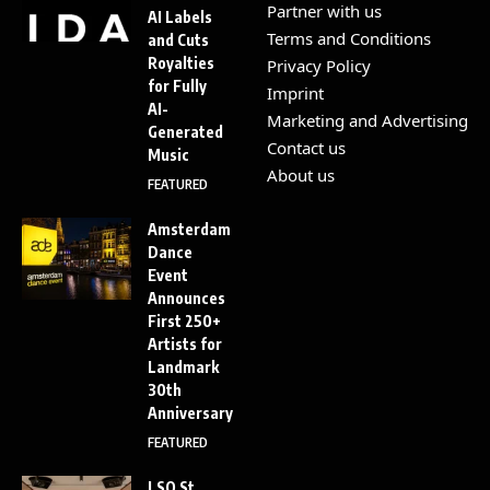
Partner with us
AI Labels
Terms and Conditions
and Cuts
Royalties
Privacy Policy
for Fully
Imprint
AI-
Marketing and Advertising
Generated
Contact us
Music
About us
FEATURED
Amsterdam
Dance
Event
Announces
First 250+
Artists for
Landmark
30th
Anniversary
FEATURED
LSO St