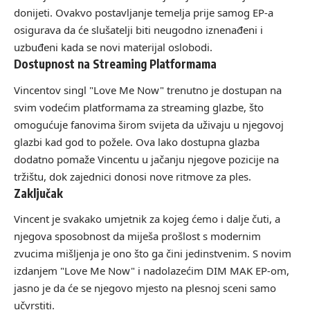
donijeti. Ovakvo postavljanje temelja prije samog EP-a
osigurava da će slušatelji biti neugodno iznenađeni i
uzbuđeni kada se novi materijal oslobodi.
Dostupnost na Streaming Platformama
Vincentov singl "Love Me Now" trenutno je dostupan na
svim vodećim platformama za streaming glazbe, što
omogućuje fanovima širom svijeta da uživaju u njegovoj
glazbi kad god to požele. Ova lako dostupna glazba
dodatno pomaže Vincentu u jačanju njegove pozicije na
tržištu, dok zajednici donosi nove ritmove za ples.
Zaključak
Vincent je svakako umjetnik za kojeg ćemo i dalje čuti, a
njegova sposobnost da miješa prošlost s modernim
zvucima mišljenja je ono što ga čini jedinstvenim. S novim
izdanjem "Love Me Now" i nadolazećim DIM MAK EP-om,
jasno je da će se njegovo mjesto na plesnoj sceni samo
učvrstiti.