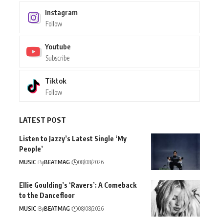
Instagram
Follow
Youtube
Subscribe
Tiktok
Follow
LATEST POST
Listen to Jazzy’s Latest Single ‘My
People’
MUSIC
By
BEATMAG
08/08/2026
Ellie Goulding’s ‘Ravers’: A Comeback
to the Dancefloor
MUSIC
By
BEATMAG
08/08/2026