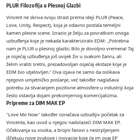
PLUR Filozofija u Plesnoj Glazbi
Vincent ne skriva svoju strast prema ideji PLUR (Peace,
Love, Unity, Respect), koja je odavno postala temeljni
kamen plesne scene. Izrazio je želju za povratkom onoga
uzbuđenja koje je nekada karakteriziralo EDM: „Potrebna
nam je PLUR u plesnoj glazbi; Bilo je dovoljno vremena! Taj
je osjećaj uzbuđenja još uvijek živ u svakom žanru, ali
želim vratiti sretni, prezadovoljan osjećaj ekstaze koje je
EDM bio utjelovljen.” Ova izjava ne samo da oslikava
njegovo umjetničko poslanje, već također naglašava
potrebu za stvaranjem pozitivne atmosfere u industriji koja
često ostavlja dojam prekomjernog komercijalizma.
Pripreme za DIM MAK EP
"Love Me Now" također označava uzbudljiv početak za
Vincenta, kao uvod u njegov nadolazeći DIM MAK EP.
Očekivanja su visoka, a brojni fanovi s nestrpljenjem
iščekuju nove zvukove i inovacije koje će im ovaj EP