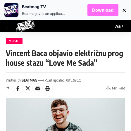
EN
HR
Beatmag TV
×
Download
Beatmag.tv is an application designed for fans of electronic music.
Aa
MUSIC
Vincent Baca objavio električnu prog
house stazu “Love Me Sada”
Written by:
BEATMAG
Last updated: 08/02/2025
3 Min Read