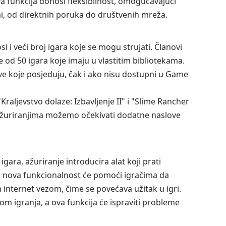
a funkcija donosi fleksibilnost, omogućavajući
mi, od direktnih poruka do društvenih mreža.
 i veći broj igara koje se mogu strujati. Članovi
od 50 igara koje imaju u vlastitim bibliotekama.
e koje posjeduju, čak i ako nisu dostupni u Game
aljevstvo dolaze: Izbavljenje II" i "Slime Rancher
 ažuriranjima možemo očekivati dodatne naslove
gara, ažuriranje introducira alat koji prati
a nova funkcionalnost će pomoći igračima da
 internet vezom, čime se povećava užitak u igri.
om igranja, a ova funkcija će ispraviti probleme