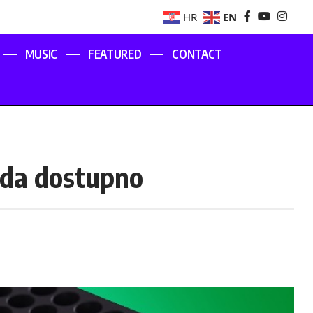
EN
HR
MUSIC
FEATURED
CONTACT
ada dostupno