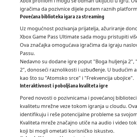
Xbox profilom i mogu se odmah uključiti u igru. Ov
igračima da pozivnice dijele putem raznih platfor
Povećana biblioteka igara za streaming
Uz mogućnost pozivanja prijatelja, ažuriranje donosi
Xbox Game Pass Ultimate sada mogu pristupiti više 
Ova značajka omogućava igračima da igraju naslov
Passu.
Nedavno su dodane igre poput "Boga huljenja 2", "Kr
2", donoseći raznolikosti i uzbuđenje. U budućim
kao što su "Atomsko srce" i "Frekvencija ubojice".
Interaktivnost i poboljšana kvaliteta igre
Pored novosti o pozivnicama i povećanoj biblioteci i
kvalitetu mrežne veze tokom igranja u cloudu. Ov
identifikuju i reše potencijalne probleme sa svojom
Kvaliteta mreže značajno utiče na audio i video tok
koji bi mogli ometati korisničko iskustvo.