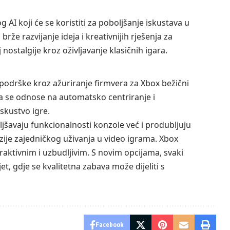
AI koji će se koristiti za poboljšanje iskustava u
e razvijanje ideja i kreativnijih rješenja za
ostalgije kroz oživljavanje klasičnih igara.
podrške kroz ažuriranje firmvera za Xbox bežični
ja se odnose na automatsko centriranje i
skustvo igre.
jšavaju funkcionalnosti konzole već i produbljuju
ije zajedničkog uživanja u video igrama. Xbox
raktivnim i uzbudljivim. S novim opcijama, svaki
ijet, gdje se kvalitetna zabava može dijeliti s
Facebook