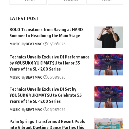
LATEST POST
BOLO Transitions from Raving at HARD
Summer to Headlining the Main Stage
MUSIC
By
BEATMAG
06/08/2026
Technics Unveils Exclusive DJ Performance
by ¥ØU$UK€ ¥UK1MAT$U to Honor 55
Years of the SL-1200 Series
MUSIC
By
BEATMAG
06/08/2026
Technics Unveils Exclusive DJ Set by
¥ØU$UK€ ¥UK1MAT$U to Celebrate 55
Years of the SL-1200 Series
MUSIC
By
BEATMAG
06/08/2026
Palm Springs Transforms 3 Resort Pools
into Vibrant Daytime Dance Parties this