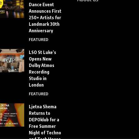
Dance Event
Announces First
250+ Artists for
Landmark 30th
Anniversary
FEATURED
LSO St Luke’s
Opens New
Dolby Atmos
Recording
Studio in
London
FEATURED
Ljetna Shema
Returns to
DEPOklub for a
Free Summer
Night of Techno