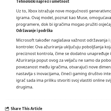
Tehnološki napreci i umetnost
Uz to, Xbox istražuje nove mogućnosti generativnog 
igrama. Ovaj model, poznat kao Muse, omogućava brž
programere, dok bi igračima mogao pružiti osjećaj n
Održavanje i podrška
Microsoft također naglašava važnost održavanja i 
kontroler. Ova ažuriranja uključuju poboljšanja ko
preciznost kontrola, čime se dodatno unapređuje i
Ažuriranja poput ovog za veljaču ne samo da pobol
povezanost među igračima, otvarajući nove dimenz
nastavlja s inovacijama, čineći gaming društvo inte
igrač sada ima priliku stvoriti svoj vlastiti online sv
drugima.
Share This Article