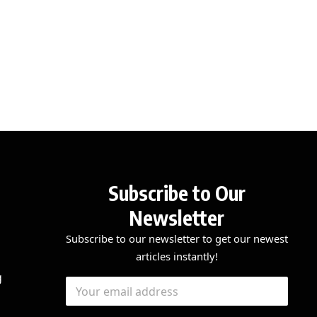
Subscribe to Our
Newsletter
Subscribe to our newsletter to get our newest
articles instantly!
E
E
g
E
m
m
m
a
a
a
i
i