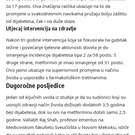
za 17 posto. Ova značajna razlika ukazuje na to da
promjene u svakodnevnim navikama pružaju bolju zaštitu
od dijabetesa, čak i na duže staze.
Utjecaj intervencija na zdravlje
Nakon tri godine intervencija koja se fokusirala na gubitak
težine i povećanje tjelesne aktivnosti dovela je do
smanjenja incidencije dijabetesa tipa 2 za 58 posto. S
druge strane, metformin je imao smanjenje od 31 posto.
Ovo jasno ukazuje na superiornost promjena u načinu
života u usporedbi s farmakološkim tretmanima.
Dugoročne posljedice
Jedan od ključnih uvida iz studije je da su sudionici koji su
usvojili zdraviji način života doživjeli dodatnih 3,5 godina
bez dijabetesa, dok su oni na metforminu dobili samo 2,5
godine. Vallabh Raj Shah, profesor emeritus na
Medicinskom fakultetu Sveučilišta u Novom Meksiku, ističe
da su rezultati pokazali kako je stil života bio učinkovitiji od