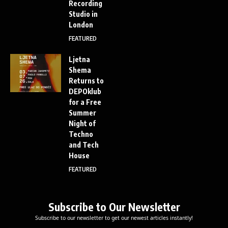
Recording
Studio in
London
FEATURED
Ljetna
Shema
Returns to
DEPOklub
for a Free
Summer
Night of
Techno
and Tech
House
FEATURED
Subscribe to Our Newsletter
Subscribe to our newsletter to get our newest articles instantly!
*
E