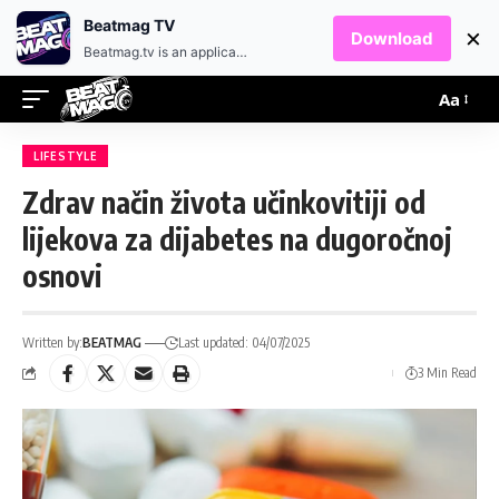
EN
HR
Beatmag TV
×
Download
Beatmag.tv is an application designed for fans of electronic music.
Aa
LIFESTYLE
Zdrav način života učinkovitiji od
lijekova za dijabetes na dugoročnoj
osnovi
Written by:
BEATMAG
Last updated: 04/07/2025
3 Min Read