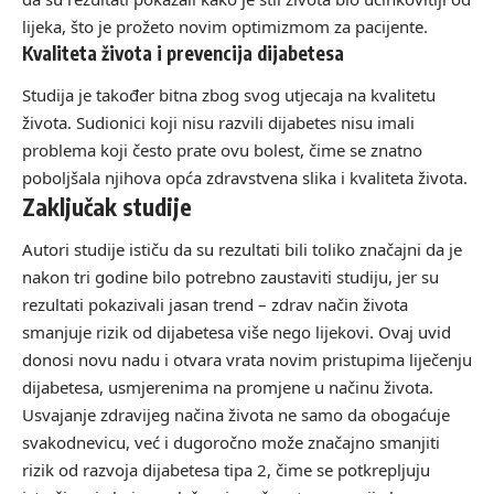
lijeka, što je prožeto novim optimizmom za pacijente.
Kvaliteta života i prevencija dijabetesa
Studija je također bitna zbog svog utjecaja na kvalitetu
života. Sudionici koji nisu razvili dijabetes nisu imali
problema koji često prate ovu bolest, čime se znatno
poboljšala njihova opća zdravstvena slika i kvaliteta života.
Zaključak studije
Autori studije ističu da su rezultati bili toliko značajni da je
nakon tri godine bilo potrebno zaustaviti studiju, jer su
rezultati pokazivali jasan trend – zdrav način života
smanjuje rizik od dijabetesa više nego lijekovi. Ovaj uvid
donosi novu nadu i otvara vrata novim pristupima liječenju
dijabetesa, usmjerenima na promjene u načinu života.
Usvajanje zdravijeg načina života ne samo da obogaćuje
svakodnevicu, već i dugoročno može značajno smanjiti
rizik od razvoja dijabetesa tipa 2, čime se potkrepljuju