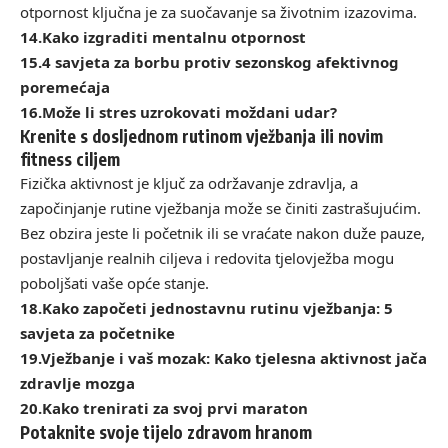
otpornost ključna je za suočavanje sa životnim izazovima.
14.
Kako izgraditi mentalnu otpornost
15.
4 savjeta za borbu protiv sezonskog afektivnog
poremećaja
16.
Može li stres uzrokovati moždani udar?
Krenite s dosljednom rutinom vježbanja ili novim
fitness ciljem
Fizička aktivnost je ključ za održavanje zdravlja, a
započinjanje rutine vježbanja može se činiti zastrašujućim.
Bez obzira jeste li početnik ili se vraćate nakon duže pauze,
postavljanje realnih ciljeva i redovita tjelovježba mogu
poboljšati vaše opće stanje.
18.
Kako započeti jednostavnu rutinu vježbanja: 5
savjeta za početnike
19.
Vježbanje i vaš mozak: Kako tjelesna aktivnost jača
zdravlje mozga
20.
Kako trenirati za svoj prvi maraton
Potaknite svoje tijelo zdravom hranom