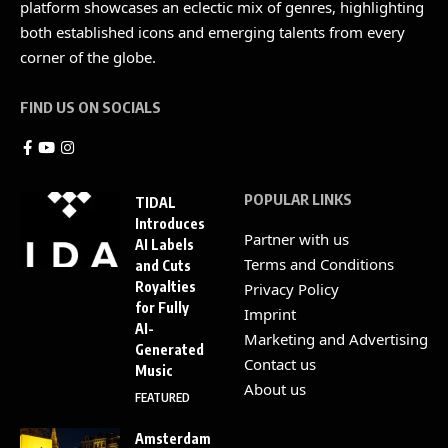
platform showcases an eclectic mix of genres, highlighting
both established icons and emerging talents from every
corner of the globe.
FIND US ON SOCIALS
POPULAR LINKS
TIDAL
Introduces
Partner with us
AI Labels
Terms and Conditions
and Cuts
Royalties
Privacy Policy
for Fully
Imprint
AI-
Marketing and Advertising
Generated
Contact us
Music
About us
FEATURED
Amsterdam