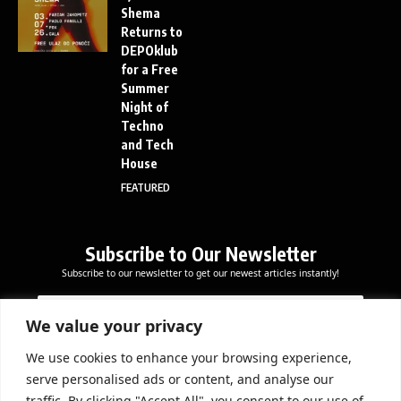
Shema
Returns to
DEPOklub
for a Free
Summer
Night of
Techno
and Tech
House
FEATURED
Subscribe to Our Newsletter
Subscribe to our newsletter to get our newest articles instantly!
*
E
E
E
m
m
m
a
We value your privacy
a
a
i
i
i
l
We use cookies to enhance your browsing experience,
l
Subscribe Now
l
serve personalised ads or content, and analyse our
*
E
traffic. By clicking "Accept All", you consent to our use of