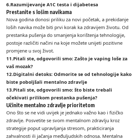
6.
Razumijevanje A1C testa i dijabetesa
Prestanite s lošim navikama
Nova godina donosi priliku za novi početak, a prekidanje
loših navika može biti prvi korak ka zdravijem životu. Od
prestanka pušenja do smanjenja korištenja tehnologije,
postoje različiti načini na koje možete unijeti pozitivne
promjene u svoj život.
11.
Pitali ste, odgovorili smo: Zašto je vaping loše za
vaš mozak?
12.
Digitalni detoks: Odmorite se od tehnologije kako
biste poboljšali mentalno zdravlje
13.
Pitali ste, odgovorili smo: što biste trebali
očekivati prilikom prestanka pušenja?
Učinite mentalno zdravlje prioritetom
Ono što se ne vidi uvijek je jednako važno kao i fizičko
zdravlje. Posvetite se svom mentalnom zdravlju kroz
strategije poput upravljanja stresom, prakticiranja
zahvalnosti ili jačanja međuljudskih odnosa. Mentalna