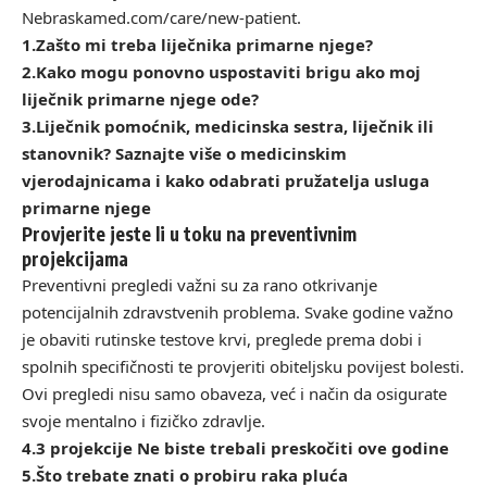
Nebraskamed.com/care/new-patient
.
1.
Zašto mi treba liječnika primarne njege?
2.
Kako mogu ponovno uspostaviti brigu ako moj
liječnik primarne njege ode?
3.
Liječnik pomoćnik, medicinska sestra, liječnik ili
stanovnik? Saznajte više o medicinskim
vjerodajnicama i kako odabrati pružatelja usluga
primarne njege
Provjerite jeste li u toku na preventivnim
projekcijama
Preventivni pregledi važni su za rano otkrivanje
potencijalnih zdravstvenih problema. Svake godine važno
je obaviti rutinske testove krvi, preglede prema dobi i
spolnih specifičnosti te provjeriti obiteljsku povijest bolesti.
Ovi pregledi nisu samo obaveza, već i način da osigurate
svoje mentalno i fizičko zdravlje.
4.
3 projekcije Ne biste trebali preskočiti ove godine
5.
Što trebate znati o probiru raka pluća