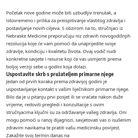
Početak nove godine može biti uzbudljiv trenutak, a
istovremeno i prilika za preispitivanje vlastitog zdravlja i
postavljanje novih ciljeva. S obzirom na to, stručnjaci iz
Nebraske Medicine preporučuju niz zdravih novogodišnjih
rezolucija koje će vam pomoći da unaprijedite svoje
zdravlje, kondiciju i kvalitetu života. Ovaj vodič nudi
konkretne savjete i resurse koji će vas usmjeriti prema
boljoj verziji sebe u godini koja dolazi.
Uspostavite skrb s pružateljem primarne njege
Jedan od prvih koraka prema zdravijoj godini je
uspostavljanje kontakt s vašim liječnikom primarne njege.
Bilo da je u pitanju prvi posjet ili se vraćate nakon duže
vrijeme, redoviti pregledi i konzultacije s ovim
stručnjacima ključni su za održavanje vašeg zdravlja. Oni
mogu pomoći u ranoj dijagnozi, savjetovati vas o isušenim
zdravim navikama te pratiti vašu medicinsku povijest.
Zakažite svoj termin danas na