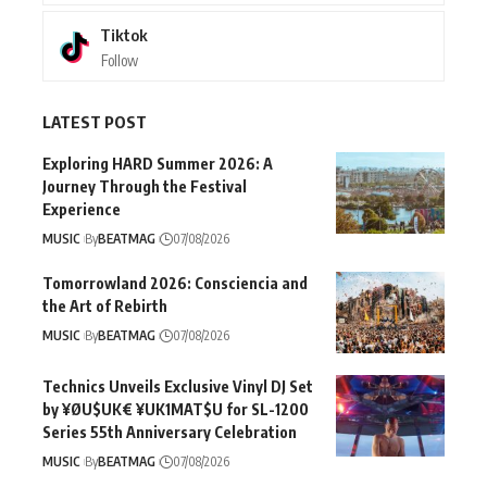
Tiktok
Follow
LATEST POST
Exploring HARD Summer 2026: A
Journey Through the Festival
Experience
MUSIC
By
BEATMAG
07/08/2026
Tomorrowland 2026: Consciencia and
the Art of Rebirth
MUSIC
By
BEATMAG
07/08/2026
Technics Unveils Exclusive Vinyl DJ Set
by ¥ØU$UK€ ¥UK1MAT$U for SL-1200
Series 55th Anniversary Celebration
MUSIC
By
BEATMAG
07/08/2026