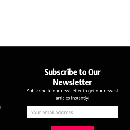
Subscribe to Our
Newsletter
Subscribe to our newsletter to get our newest
articles instantly!
E
*
g
E
m
*
m
a
*
a
i
i
l