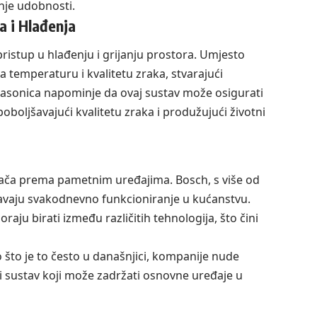
nje udobnosti.
a i Hlađenja
ristup u hlađenju i grijanju prostora. Umjesto
 temperaturu i kvalitetu zraka, stvarajući
anasonica napominje da ovaj sustav može osigurati
oljšavajući kvalitetu zraka i produžujući životni
ošača prema pametnim uređajima. Bosch, s više od
šavaju svakodnevno funkcioniranje u kućanstvu.
aju birati između različitih tehnologija, što čini
 što je to često u današnjici, kompanije nude
ki sustav koji može zadržati osnovne uređaje u