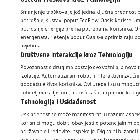
Smanjenje troškova je još jedna ključna prednost 
potrošnje, sustavi poput EcoFlow-Oasis koriste um
potrošnje energije prema potrebama korisnika. Omo
energenata, rješenja poput Oasis-a optimiziraju p
uvjetima.
Društvene Interakcije kroz Tehnologiju
Povezanost s drugima postaje sve važnija, a nova 
izolacije. Automatizirani roboti i interaktivni zvu
obogaćuje život korisnika. Ovi uređaji su u moguć
i obiteljima s djecom, nudeći zaštitu i pomoć kad 
Tehnologija i Usklađenost
Usklađenost se može manifestirati u raznim aspek
korisnici mogu dobiti obavijesti o potencijalnim op
održavanje i redovite inspekcije. Digitalni blizanci
pregledata za procjenu učinkovitosti energetskih s