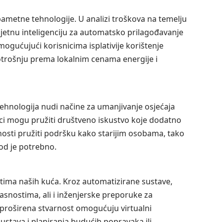
pametne tehnologije. U analizi troškova na temelju
jetnu inteligenciju za automatsko prilagođavanje
gućujući korisnicima isplativije korištenje
otrošnju prema lokalnim cenama energije i
tehnologija nudi načine za umanjivanje osjećaja
čnici mogu pružiti društveno iskustvo koje dodatno
nosti pružiti podršku kako starijim osobama, tako
god je potrebno.
tima naših kuća. Kroz automatizirane sustave,
asnostima, ali i inženjerske preporuke za
 i proširena stvarnost omogućuju virtualni
ustava i planiranja budućih popravaka ili