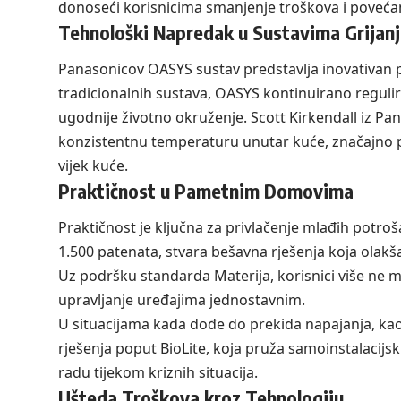
donoseći korisnicima smanjenje troškova i poveća
Tehnološki Napredak u Sustavima Grijanj
Panasonicov OASYS sustav predstavlja inovativan p
tradicionalnih sustava, OASYS kontinuirano regulira
ugodnije životno okruženje. Scott Kirkendall iz P
konzistentnu temperaturu unutar kuće, značajno pob
vijek kuće.
Praktičnost u Pametnim Domovima
Praktičnost je ključna za privlačenje mlađih potr
1.500 patenata, stvara bešavna rješenja koja olak
Uz podršku standarda Materija, korisnici više ne mor
upravljanje uređajima jednostavnim.
U situacijama kada dođe do prekida napajanja, kao
rješenja poput BioLite, koja pruža samoinstalacijs
radu tijekom kriznih situacija.
Ušteda Troškova kroz Tehnologiju