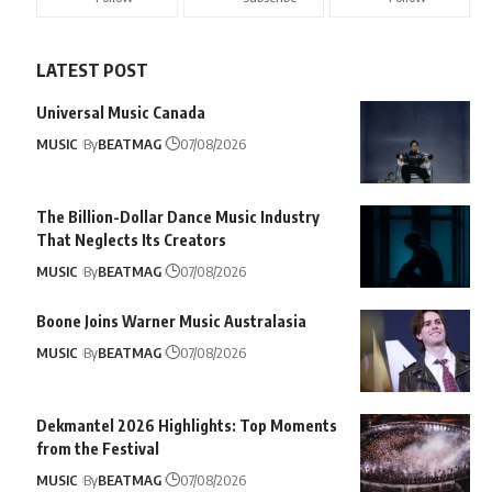
LATEST POST
Universal Music Canada
MUSIC
By
BEATMAG
07/08/2026
The Billion-Dollar Dance Music Industry
That Neglects Its Creators
MUSIC
By
BEATMAG
07/08/2026
Boone Joins Warner Music Australasia
MUSIC
By
BEATMAG
07/08/2026
Dekmantel 2026 Highlights: Top Moments
from the Festival
MUSIC
By
BEATMAG
07/08/2026