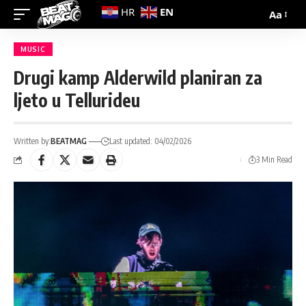
EN
HR
Aa
MUSIC
Drugi kamp Alderwild planiran za
ljeto u Tellurideu
Written by:
BEATMAG
Last updated: 04/02/2026
3 Min Read