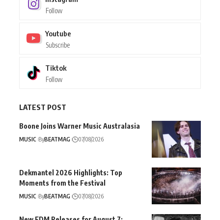
Follow
Youtube
Subscribe
Tiktok
Follow
LATEST POST
Boone Joins Warner Music Australasia
MUSIC
By
BEATMAG
07/08/2026
Dekmantel 2026 Highlights: Top
Moments from the Festival
MUSIC
By
BEATMAG
07/08/2026
New EDM Releases for August 7: