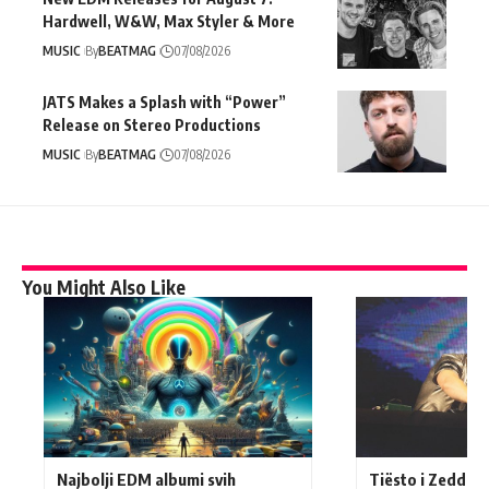
Hardwell, W&W, Max Styler & More
MUSIC
By
BEATMAG
07/08/2026
JATS Makes a Splash with “Power”
Release on Stereo Productions
MUSIC
By
BEATMAG
07/08/2026
You Might Also Like
Najbolji EDM albumi svih
Tiësto i Zedd ka