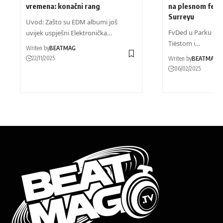
vremena: konačni rang
na plesnom fest
Surreyu
Uvod: Zašto su EDM albumi još
FvDed u Parku 2025
uvijek uspješni Elektronička…
Tiëstom i…
Writen by
BEATMAG
22/11/2025
Writen by
BEATMAG
06/02/2025