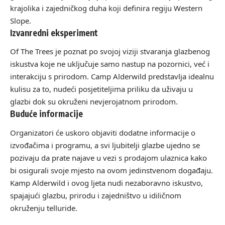
krajolika i zajedničkog duha koji definira regiju Western
Slope.
Izvanredni eksperiment
Of The Trees je poznat po svojoj viziji stvaranja glazbenog
iskustva koje ne uključuje samo nastup na pozornici, već i
interakciju s prirodom. Camp Alderwild predstavlja idealnu
kulisu za to, nudeći posjetiteljima priliku da uživaju u
glazbi dok su okruženi nevjerojatnom prirodom.
Buduće informacije
Organizatori će uskoro objaviti dodatne informacije o
izvođačima i programu, a svi ljubitelji glazbe ujedno se
pozivaju da prate najave u vezi s prodajom ulaznica kako
bi osigurali svoje mjesto na ovom jedinstvenom događaju.
Kamp Alderwild i ovog ljeta nudi nezaboravno iskustvo,
spajajući glazbu, prirodu i zajedništvo u idiličnom
okruženju telluride.