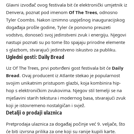
Glavni izvođač ovog festivala bit će elektronički umjetnik iz
Denvera, poznat pod imenom
Of The Trees
, odnosno
Tyler Coombs. Nakon iznimno uspješnog inauguracijskog
događaja prošle godine, Tyler će ponovno preuzeti
vodstvo, donoseći svoj jedinstveni zvuk i energiju. Njegovi
nastupi poznati su po tome što spajaju prirodne elemente
s glazbom, stvarajući jedinstveno iskustvo za publiku.
Ugledni gosti: Daily Bread
Uz Of The Trees, prvi potvrđeni gost festivala bit će
Daily
Bread
. Ovaj producent iz Atlante stekao je popularnost
svojim unikatnim pristupom glazbi, koja kombinira hip-
hop s elektroničkim zvukovima. Njegov stil temelji se na
mješavini starih tekstura i modernog basa, stvarajući zvuk
koji je istovremeno nostalgičan i svjež.
Detalji o prodaji ulaznica
Pretprodaja ulaznica za događaj počinje već 9. veljače, što
će biti izvrsna prilika za one koji su ranije kupili karte.