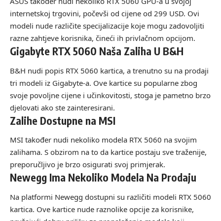
ASUS također nudi nekoliko RTX 5060 GPU-a u svojoj
internetskoj trgovini, počevši od cijene od 299 USD. Ovi
modeli nude različite specijalizacije koje mogu zadovoljiti
razne zahtjeve korisnika, čineći ih privlačnom opcijom.
Gigabyte RTX 5060 Naša Zaliha U B&H
B&H nudi popis RTX 5060 kartica, a trenutno su na prodaji
tri modeli iz Gigabyte-a. Ove kartice su popularne zbog
svoje povoljne cijene i učinkovitosti, stoga je pametno brzo
djelovati ako ste zainteresirani.
Zalihe Dostupne na MSI
MSI također nudi nekoliko modela RTX 5060 na svojim
zalihama. S obzirom na to da kartice postaju sve traženije,
preporučljivo je brzo osigurati svoj primjerak.
Newegg Ima Nekoliko Modela Na Prodaju
Na platformi Newegg dostupni su različiti modeli RTX 5060
kartica. Ove kartice nude raznolike opcije za korisnike,