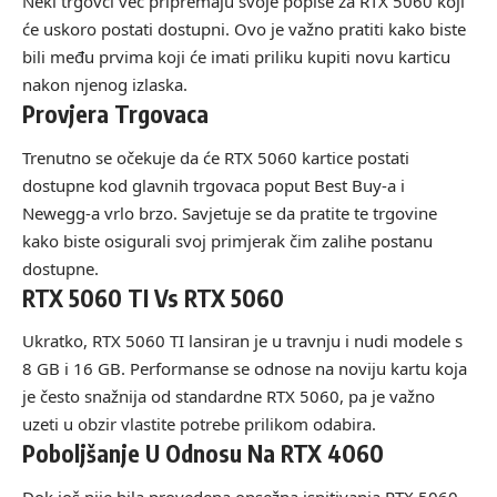
Neki trgovci već pripremaju svoje popise za RTX 5060 koji
će uskoro postati dostupni. Ovo je važno pratiti kako biste
bili među prvima koji će imati priliku kupiti novu karticu
nakon njenog izlaska.
Provjera Trgovaca
Trenutno se očekuje da će RTX 5060 kartice postati
dostupne kod glavnih trgovaca poput Best Buy-a i
Newegg-a vrlo brzo. Savjetuje se da pratite te trgovine
kako biste osigurali svoj primjerak čim zalihe postanu
dostupne.
RTX 5060 TI Vs RTX 5060
Ukratko, RTX 5060 TI lansiran je u travnju i nudi modele s
8 GB i 16 GB. Performanse se odnose na noviju kartu koja
je često snažnija od standardne RTX 5060, pa je važno
uzeti u obzir vlastite potrebe prilikom odabira.
Poboljšanje U Odnosu Na RTX 4060
Dok još nije bila provedena opsežna ispitivanja RTX 5060,