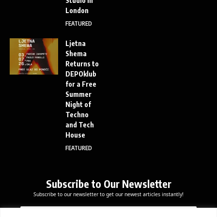
Studio in
London
FEATURED
Ljetna
Shema
Returns to
DEPOklub
for a Free
Summer
Night of
Techno
and Tech
House
FEATURED
Subscribe to Our Newsletter
Subscribe to our newsletter to get our newest articles instantly!
E
*
E
m
E