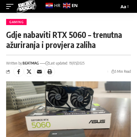
EN
HR
Aa
GAMING
Gdje nabaviti RTX 5060 – trenutna
ažuriranja i provjera zaliha
Written by:
BEATMAG
Last updated: 19/05/2025
5 Min Read