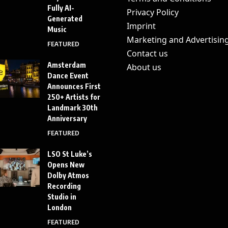
Fully AI-
Privacy Policy
Generated
Imprint
Music
Marketing and Advertisin
FEATURED
Contact us
Amsterdam
About us
Dance Event
Announces First
250+ Artists for
Landmark 30th
Anniversary
FEATURED
LSO St Luke’s
Opens New
Dolby Atmos
Recording
Studio in
London
FEATURED