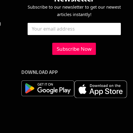
Subscribe to our newsletter to get our newest
articles instantly!
*
E
g
E
*
m
m
*
a
a
i
i
l
l
Subscribe Now
*
DOWNLOAD APP