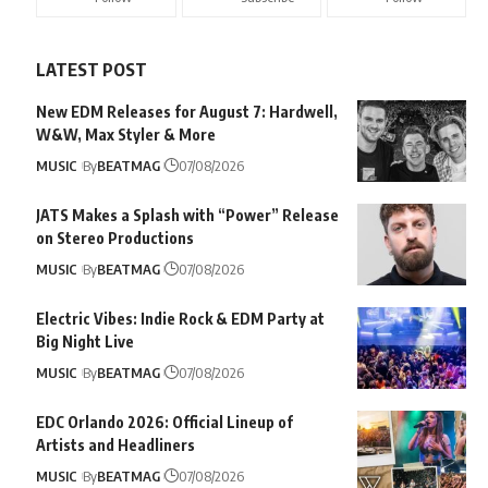
LATEST POST
New EDM Releases for August 7: Hardwell,
W&W, Max Styler & More
MUSIC
By
BEATMAG
07/08/2026
JATS Makes a Splash with “Power” Release
on Stereo Productions
MUSIC
By
BEATMAG
07/08/2026
Electric Vibes: Indie Rock & EDM Party at
Big Night Live
MUSIC
By
BEATMAG
07/08/2026
EDC Orlando 2026: Official Lineup of
Artists and Headliners
MUSIC
By
BEATMAG
07/08/2026