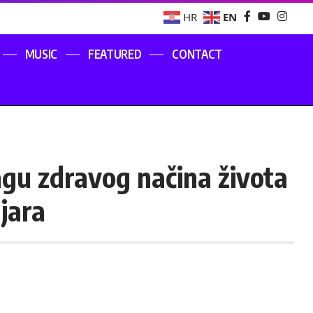
EN
HR
MUSIC
FEATURED
CONTACT
agu zdravog načina života
jara