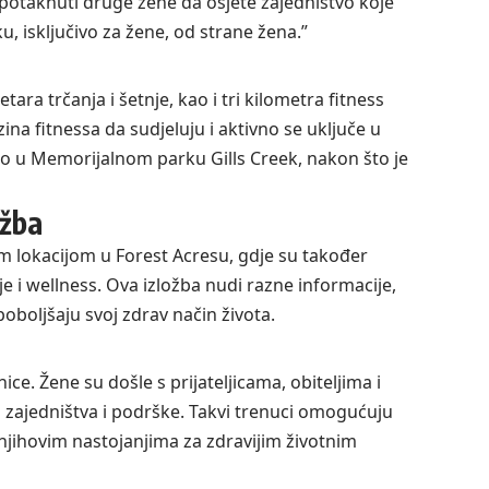
o potaknuti druge žene da osjete zajedništvo koje
, isključivo za žene, od strane žena.”
a trčanja i šetnje, kao i tri kilometra fitness
na fitnessa da sudjeluju i aktivno se uključe u
o u Memorijalnom parku Gills Creek, nakon što je
ožba
 lokacijom u Forest Acresu, gdje su također
lje i wellness. Ova izložba nudi razne informacije,
boljšaju svoj zdrav način života.
ice. Žene su došle s prijateljicama, obiteljima i
 zajedništva i podrške. Takvi trenuci omogućuju
jihovim nastojanjima za zdravijim životnim