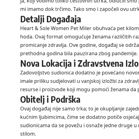
ja, koji vodimo toliko cestovnih utrka, odlučili sm
mi imamo dok trčimo. Tako smo i započeli ovu utrku
Detalji Događaja
Heart & Sole Women Pet Miler obuhvaća pet kilometar
hoda. Ovaj format omogućuje ženama različitih razi
promicanje zdravlja. Ove godine, događaj se održa
prethodna godina bila pauzirana zbog pandemije.
Nova Lokacija i Zdravstvena Izl
Zadovoljstvo sudionica dodatno je povećano novom
imale priliku sudjelovati u vanjskoj izložbi za zdrav
resurse i proizvode koji mogu pomoći ženama da po
Obitelj i Podrška
Ovaj događaj nije samo trka; to je okupljanje zajedn
kućnim ljubimcima, čime se dodatno potiče osjećaj
sudionicama da se povežu i osnaže jedne druge u n
stilom.