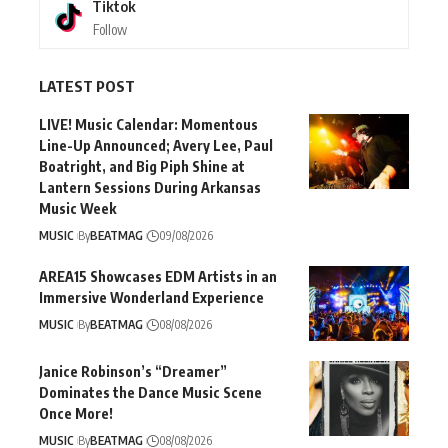
Tiktok
Follow
LATEST POST
LIVE! Music Calendar: Momentous
Line-Up Announced; Avery Lee, Paul
Boatright, and Big Piph Shine at
Lantern Sessions During Arkansas
Music Week
MUSIC
By
BEATMAG
09/08/2026
AREA15 Showcases EDM Artists in an
Immersive Wonderland Experience
MUSIC
By
BEATMAG
08/08/2026
Janice Robinson’s “Dreamer”
Dominates the Dance Music Scene
Once More!
MUSIC
By
BEATMAG
08/08/2026