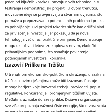
Jedan od ključnih koraka u razvoju novih tehnologija su
testiranja i demonstracijski projekti. U ovom trenutku,
inovativne ideje se provjeravaju u stvarnim uvjetima, što
pomaže u prepoznavanju potencijalnih problema i prilika
za poboljšanje. Ovi projekti također služe kao odlični alati
za privlačenje investicija, jer pokazuju da je nova
tehnologija već u fazi praktične primjene. Demonstracije
mogu uključivati letove zrakoplova s novim, ekološki
prihvatljivim pogonima, što osnažuje povjerenje
potencijalnih investitora i korisnika.
Izazovi i Prilike na Tržištu
U trenutnom ekonomsko-političkom okruženju, ulazak na
tržište s novim rješenjima može biti izazovan. Postoje
mnoge barijere koje inovatori trebaju prevladati, poput
regulative, konkurencije i promjenjivih tržišnih uvjeta.
Međutim, uz rizike dolaze i prilike. Države i organizacije
sve više prepoznaju važnost čiste energije, što otvara vrata
za nove kompanije i startupe koji su spremni donijeti