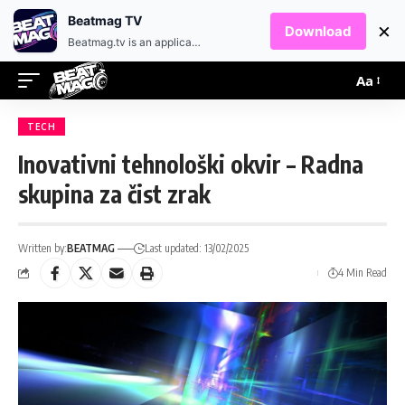
EN
HR
Beatmag TV
×
Download
Beatmag.tv is an application designed for fans of electronic music.
Aa
TECH
Inovativni tehnološki okvir – Radna
skupina za čist zrak
Written by:
BEATMAG
Last updated: 13/02/2025
4 Min Read