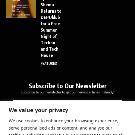
Shema
Returns to
DEPOklub
for a Free
Summer
Night of
Techno
and Tech
House
FEATURED
Subscribe to Our Newsletter
Subscribe to our newsletter to get our newest articles instantly!
E
E
E
m
m
m
a
a
We value your privacy
a
i
i
i
l
l
We use cookies to enhance your browsing experience,
l
Subscribe Now
E
serve personalised ads or content, and analyse our
*
m