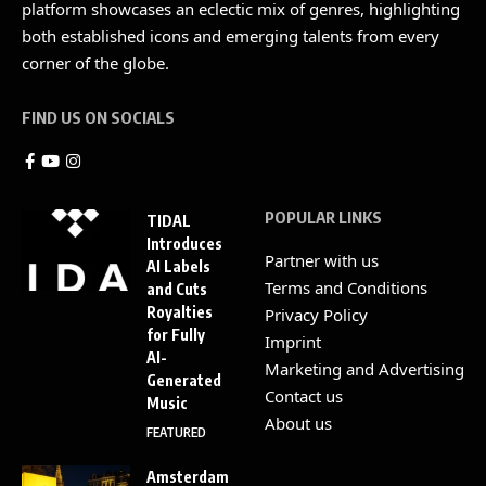
platform showcases an eclectic mix of genres, highlighting
both established icons and emerging talents from every
corner of the globe.
FIND US ON SOCIALS
POPULAR LINKS
TIDAL
Introduces
Partner with us
AI Labels
Terms and Conditions
and Cuts
Royalties
Privacy Policy
for Fully
Imprint
AI-
Marketing and Advertising
Generated
Contact us
Music
About us
FEATURED
Amsterdam