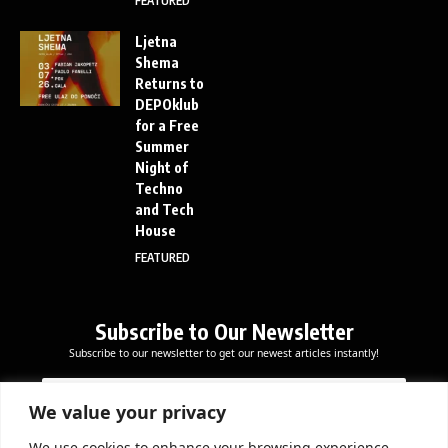
FEATURED
Ljetna
Shema
Returns to
DEPOklub
for a Free
Summer
Night of
Techno
and Tech
House
FEATURED
Subscribe to Our Newsletter
Subscribe to our newsletter to get our newest articles instantly!
E
*
E
m
E
m
a
m
We value your privacy
a
i
a
i
l
i
We use cookies to enhance your browsing experience,