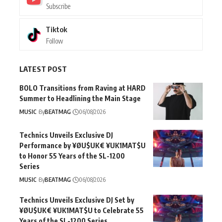
Subscribe
Tiktok
Follow
LATEST POST
BOLO Transitions from Raving at HARD
Summer to Headlining the Main Stage
MUSIC
By
BEATMAG
06/08/2026
Technics Unveils Exclusive DJ
Performance by ¥ØU$UK€ ¥UK1MAT$U
to Honor 55 Years of the SL-1200
Series
MUSIC
By
BEATMAG
06/08/2026
Technics Unveils Exclusive DJ Set by
¥ØU$UK€ ¥UK1MAT$U to Celebrate 55
Years of the SL-1200 Series