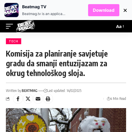
EN
HR
Beatmag TV
×
Download
Beatmag.tv is an application designed for fans of electronic music.
Aa
TECH
Komisija za planiranje savjetuje
gradu da smanji entuzijazam za
okrug tehnološkog sloja.
Written by:
BEATMAG
Last updated: 14/02/2025
4 Min Read