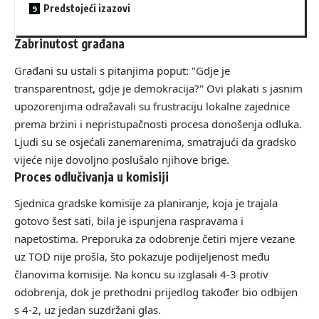
Predstojeći izazovi
Zabrinutost građana
Građani su ustali s pitanjima poput: "Gdje je
transparentnost, gdje je demokracija?" Ovi plakati s jasnim
upozorenjima odražavali su frustraciju lokalne zajednice
prema brzini i nepristupačnosti procesa donošenja odluka.
Ljudi su se osjećali zanemarenima, smatrajući da gradsko
vijeće nije dovoljno poslušalo njihove brige.
Proces odlučivanja u komisiji
Sjednica gradske komisije za planiranje, koja je trajala
gotovo šest sati, bila je ispunjena raspravama i
napetostima. Preporuka za odobrenje četiri mjere vezane
uz TOD nije prošla, što pokazuje podijeljenost među
članovima komisije. Na koncu su izglasali 4-3 protiv
odobrenja, dok je prethodni prijedlog također bio odbijen
s 4-2, uz jedan suzdržani glas.