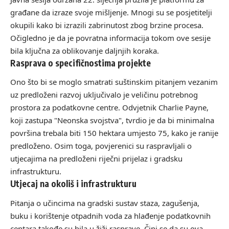
građane da izraze svoje mišljenje. Mnogi su se posjetitelji
okupili kako bi izrazili zabrinutost zbog brzine procesa.
Očigledno je da je povratna informacija tokom ove sesije
bila ključna za oblikovanje daljnjih koraka.
Rasprava o specifičnostima projekte
Ono što bi se moglo smatrati suštinskim pitanjem vezanim
uz predloženi razvoj uključivalo je veličinu potrebnog
prostora za podatkovne centre. Odvjetnik Charlie Payne,
koji zastupa "Neonska svojstva", tvrdio je da bi minimalna
površina trebala biti 150 hektara umjesto 75, kako je ranije
predloženo. Osim toga, povjerenici su raspravljali o
utjecajima na predloženi riječni prijelaz i gradsku
infrastrukturu.
Utjecaj na okoliš i infrastrukturu
Pitanja o učincima na gradski sustav staza, zagušenja,
buku i korištenje otpadnih voda za hlađenje podatkovnih
centara takođe su bila u žiži rasprave. Čini se da su ova