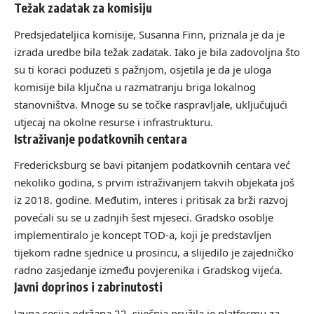
Težak zadatak za komisiju
Predsjedateljica komisije, Susanna Finn, priznala je da je
izrada uredbe bila težak zadatak. Iako je bila zadovoljna što
su ti koraci poduzeti s pažnjom, osjetila je da je uloga
komisije bila ključna u razmatranju briga lokalnog
stanovništva. Mnoge su se točke raspravljale, uključujući
utjecaj na okolne resurse i infrastrukturu.
Istraživanje podatkovnih centara
Fredericksburg se bavi pitanjem podatkovnih centara već
nekoliko godina, s prvim istraživanjem takvih objekata još
iz 2018. godine. Međutim, interes i pritisak za brži razvoj
povećali su se u zadnjih šest mjeseci. Gradsko osoblje
implementiralo je koncept TOD-a, koji je predstavljen
tijekom radne sjednice u prosincu, a slijedilo je zajedničko
radno zasjedanje između povjerenika i Gradskog vijeća.
Javni doprinos i zabrinutosti
Javna sesija održana 22. siječnja pružila je platformu za