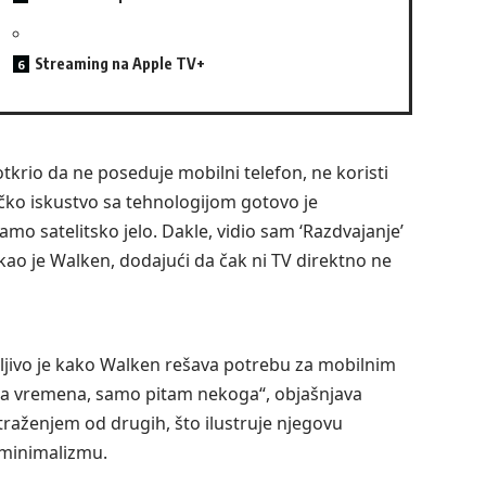
Streaming na Apple TV+
 otkrio da ne poseduje mobilni telefon, ne koristi
ičko iskustvo sa tehnologijom gotovo je
o satelitsko jelo. Dakle, vidio sam ‘Razdvajanje’
kao je Walken, dodajući da čak ni TV direktno ne
ljivo je kako Walken rešava potrebu za mobilnim
eba vremena, samo pitam nekoga“, objašnjava
traženjem od drugih, što ilustruje njegovu
i minimalizmu.