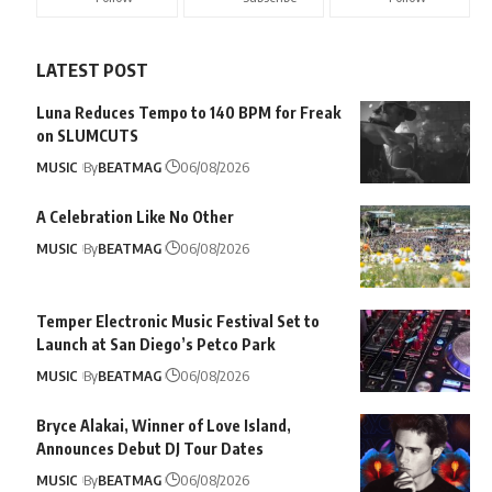
LATEST POST
Luna Reduces Tempo to 140 BPM for Freak
on SLUMCUTS
MUSIC
By
BEATMAG
06/08/2026
A Celebration Like No Other
MUSIC
By
BEATMAG
06/08/2026
Temper Electronic Music Festival Set to
Launch at San Diego’s Petco Park
MUSIC
By
BEATMAG
06/08/2026
Bryce Alakai, Winner of Love Island,
Announces Debut DJ Tour Dates
MUSIC
By
BEATMAG
06/08/2026