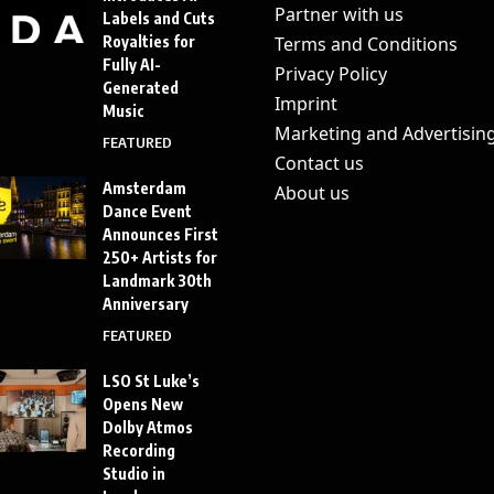
Partner with us
Labels and Cuts
Royalties for
Terms and Conditions
Fully AI-
Privacy Policy
Generated
Imprint
Music
Marketing and Advertisin
FEATURED
Contact us
Amsterdam
About us
Dance Event
Announces First
250+ Artists for
Landmark 30th
Anniversary
FEATURED
LSO St Luke’s
Opens New
Dolby Atmos
Recording
Studio in