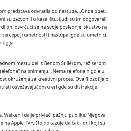
om predstava odvratila od nastupa. „Onda opet,
ni su zazvonili u kazalištu, ljudi su im odgovarali.
vrdi on, osvrćući se na svoje poslednje iskustvo na
 percepciji umetnosti i nastupa, gde su umetnici
logija.
 radnom mestu deli s Benom Stillerom, režiserom
ez telefona“ na snimanju. „Nema telefona nigdje u
ažnost okruženja za kreativni proces. Ova filozofija o
rati osvežavajućom u eri gde su distrakcije
 Walken i dalje privlači pažnju publike. Njegova
je na Apple TV+, što dokazuje da čak i oni koji su
g u modernom svetu zabave.