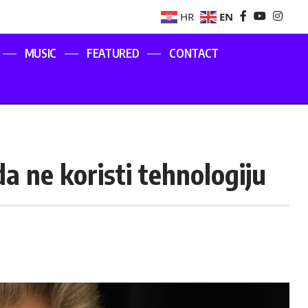
EN
HR
MUSIC
FEATURED
CONTACT
a ne koristi tehnologiju