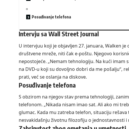
Posuđivanje telefona
Intervju sa Wall Street Journal
U intervjuu koji je objavljen 27. januara, Walken je
društvene mreže, niti čak e-poštu. Njegovo korisn
nepostojeće. „Nemam tehnologiju. Na kući imam sam
na DVD-u koji su dovoljno dobri da me pošalju“, re
prati, već se oslanja na diskove.
Posuđivanje telefona
S obzirom na njegov stav prema tehnologiji, zanim
telefonom. „Nikada nisam imao sat. Ali ako mi tr
glumac. Kada mu zatreba telefon, situaciju rešava 
nesvakidašnju životnu filozofiju o jednostavnosti 
Zabrinutost zbog ometanja u umetnosti