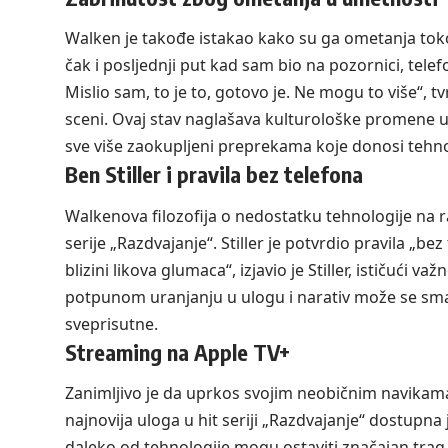
Walken je takođe istakao kako su ga ometanja tok
čak i posljednji put kad sam bio na pozornici, telefo
Mislio sam, to je to, gotovo je. Ne mogu to više“, t
sceni. Ovaj stav naglašava kulturološke promene u
sve više zaokupljeni preprekama koje donosi tehno
Ben Stiller i pravila bez telefona
Walkenova filozofija o nedostatku tehnologije na
serije „Razdvajanje“. Stiller je potvrdio pravila „b
blizini likova glumaca“, izjavio je Stiller, ističući v
potpunom uranjanju u ulogu i narativ može se smat
sveprisutne.
Streaming na Apple TV+
Zanimljivo je da uprkos svojim neobičnim navikama,
najnovija uloga u hit seriji „Razdvajanje“ dostupna 
daleko od tehnologije mogu ostaviti značajan tra