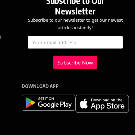
Subscribe to Our
Newsletter
Subscribe to our newsletter to get our newest
articles instantly!
E
E
g
E
m
m
m
a
a
a
i
i
i
l
l
l
Subscribe Now
*
*
E
m
a
i
DOWNLOAD APP
l