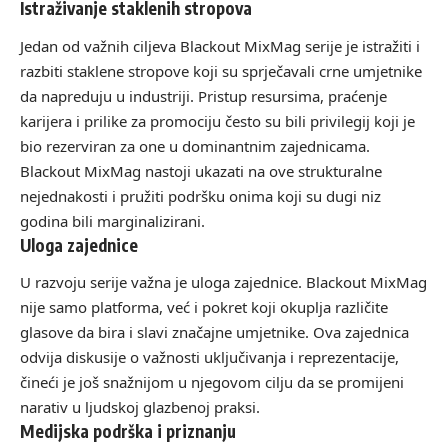
Istraživanje staklenih stropova
Jedan od važnih ciljeva Blackout MixMag serije je istražiti i
razbiti staklene stropove koji su sprječavali crne umjetnike
da napreduju u industriji. Pristup resursima, praćenje
karijera i prilike za promociju često su bili privilegij koji je
bio rezerviran za one u dominantnim zajednicama.
Blackout MixMag nastoji ukazati na ove strukturalne
nejednakosti i pružiti podršku onima koji su dugi niz
godina bili marginalizirani.
Uloga zajednice
U razvoju serije važna je uloga zajednice. Blackout MixMag
nije samo platforma, već i pokret koji okuplja različite
glasove da bira i slavi značajne umjetnike. Ova zajednica
odvija diskusije o važnosti uključivanja i reprezentacije,
čineći je još snažnijom u njegovom cilju da se promijeni
narativ u ljudskoj glazbenoj praksi.
Medijska podrška i priznanju