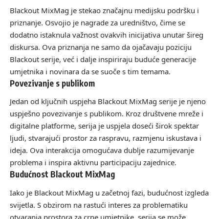
Blackout MixMag je stekao značajnu medijsku podršku i
priznanje. Osvojio je nagrade za uredništvo, čime se
dodatno istaknula važnost ovakvih inicijativa unutar šireg
diskursa. Ova priznanja ne samo da ojačavaju poziciju
Blackout serije, već i dalje inspiriraju buduće generacije
umjetnika i novinara da se suoče s tim temama.
Povezivanje s publikom
Jedan od ključnih uspjeha Blackout MixMag serije je njeno
uspješno povezivanje s publikom. Kroz društvene mreže i
digitalne platforme, serija je uspjela doseći širok spektar
ljudi, stvarajući prostor za raspravu, razmjenu iskustava i
ideja. Ova interakcija omogućava dublje razumijevanje
problema i inspira aktivnu participaciju zajednice.
Budućnost Blackout MixMag
Iako je Blackout MixMag u začetnoj fazi, budućnost izgleda
svijetla. S obzirom na rastući interes za problematiku
otvaranja prostora za crne umjetnike, serija se može