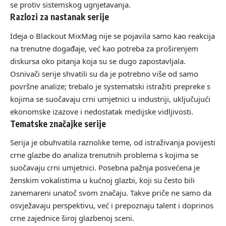
se protiv sistemskog ugnjetavanja.
Razlozi za nastanak serije
Ideja o Blackout MixMag nije se pojavila samo kao reakcija
na trenutne događaje, već kao potreba za proširenjem
diskursa oko pitanja koja su se dugo zapostavljala.
Osnivači serije shvatili su da je potrebno više od samo
površne analize; trebalo je systematski istražiti prepreke s
kojima se suočavaju crni umjetnici u industriji, uključujući
ekonomske izazove i nedostatak medijske vidljivosti.
Tematske značajke serije
Serija je obuhvatila raznolike teme, od istraživanja povijesti
crne glazbe do analiza trenutnih problema s kojima se
suočavaju crni umjetnici. Posebna pažnja posvećena je
ženskim vokalistima u kućnoj glazbi, koji su često bili
zanemareni unatoč svom značaju. Takve priče ne samo da
osvježavaju perspektivu, već i prepoznaju talent i doprinos
crne zajednice široj glazbenoj sceni.