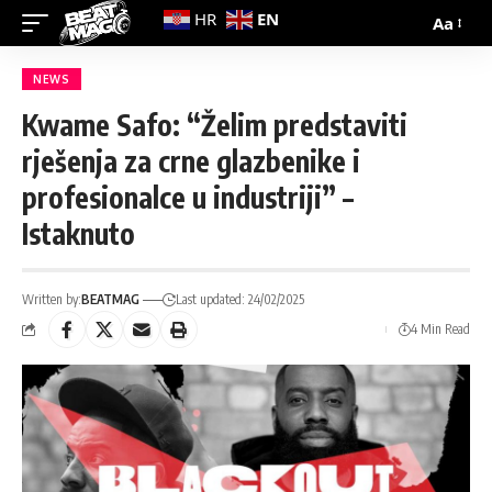
EN
HR
Aa
NEWS
Kwame Safo: “Želim predstaviti
rješenja za crne glazbenike i
profesionalce u industriji” –
Istaknuto
Written by:
BEATMAG
Last updated: 24/02/2025
4 Min Read