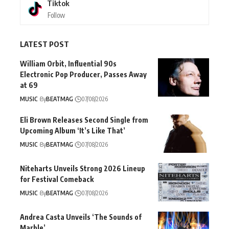
Tiktok
Follow
LATEST POST
William Orbit, Influential 90s
Electronic Pop Producer, Passes Away
at 69
MUSIC
By
BEATMAG
07/08/2026
Eli Brown Releases Second Single from
Upcoming Album ‘It’s Like That’
MUSIC
By
BEATMAG
07/08/2026
Niteharts Unveils Strong 2026 Lineup
for Festival Comeback
MUSIC
By
BEATMAG
07/08/2026
Andrea Casta Unveils ‘The Sounds of
Marble’