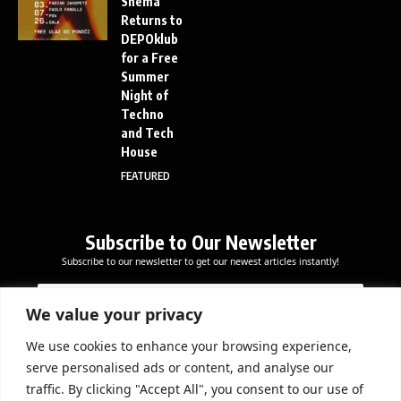
Shema
Returns to
DEPOklub
for a Free
Summer
Night of
Techno
and Tech
House
FEATURED
Subscribe to Our Newsletter
Subscribe to our newsletter to get our newest articles instantly!
*
E
E
E
m
m
m
a
We value your privacy
a
a
i
i
i
l
We use cookies to enhance your browsing experience,
l
Subscribe Now
l
serve personalised ads or content, and analyse our
*
E
traffic. By clicking "Accept All", you consent to our use of
m