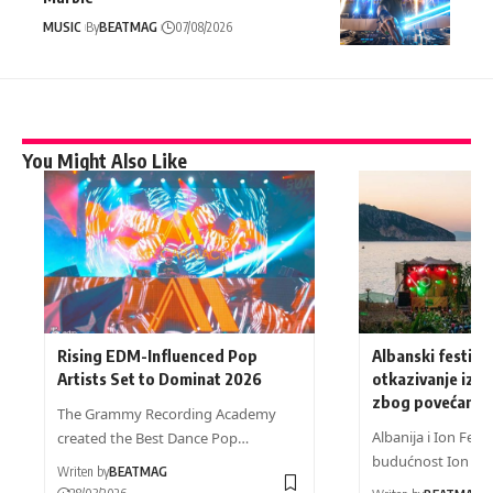
MUSIC
By
BEATMAG
07/08/2026
You Might Also Like
Rising EDM-Influenced Pop
Albanski festival
Artists Set to Dominat 2026
otkazivanje izda
zbog povećanja t
The Grammy Recording Academy
Albanija i Ion Festiv
created the Best Dance Pop…
budućnost Ion Fes
Writen by
BEATMAG