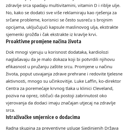
zdravlje srca spadaju multivitamini, vitamin D i riblje ulje.
No, kako se dodatci sve više reklamiraju kao rješenja za
srčane probleme, korisnici se često susreću s brojnim
opcijama, uključujući kapsule maslinovog ulja, ekstrakte
sjemenki grožđa i čak ekstrakte iz kravlje krvi.
Proaktivne promjene načina života
Dok mnogi vjeruju u korisnost dodataka, kardiolozi
naglašavaju da je malo dokaza koji bi potvrdili njihovu
efikasnost u pružanju zaštite srcu. Promjene u načinu
života, poput usvajanja zdrave prehrane i redovite tjelesne
aktivnosti, mnogo su učinkovitije. Luke Laffin, ko-direktor
Centra za poremećaje krvnog tlaka u klinici Cleveland,
poziva na oprez, ističući da postoji zabrinutost oko
vjerovanja da dodaci imaju značajan utjecaj na zdravlje
srca.
Istraživačke smjernice o dodacima
Radna skupina za preventivne usluge Sjedinjenih Država