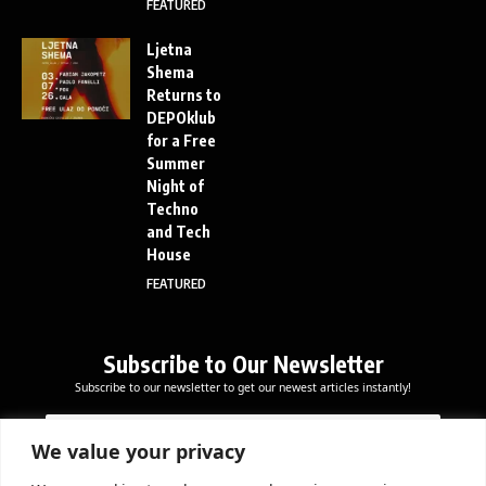
FEATURED
Ljetna
Shema
Returns to
DEPOklub
for a Free
Summer
Night of
Techno
and Tech
House
FEATURED
Subscribe to Our Newsletter
Subscribe to our newsletter to get our newest articles instantly!
E
E
E
m
m
m
a
a
We value your privacy
a
i
i
i