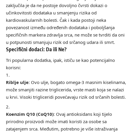
zaključila je da ne postoje dovoljno čvrsti dokazi o
učinkovitosti dodataka u smanjenju rizika od
kardiovaskularnih bolesti. Čak i kada postoji neka
povezanost između određenih dodataka i poboljšanja
specifičnih markera zdravlja srca, ne može se tvrditi da oni
u potpunosti smanjuju rizik od srčanog udara ili smrt.
Specifični dodaci: Da ili Ne?
Tri popularna dodatka, ipak, ističu se kao potencijalno
korisni:
Riblje ulje
: Ovo ulje, bogato omega-3 masnim kiselinama,
može smanjiti razine triglicerida, vrste masti koja se nalazi
u krvi. Visoki trigliceridi povećavaju rizik od srčanih bolesti.
Koenzim Q10 (CoQ10)
: Ovaj antioksidans koji tijelo
prirodno proizvodi može imati koristi za osobe sa
zatajenjem srca. Međutim, potrebno je više istraživanja