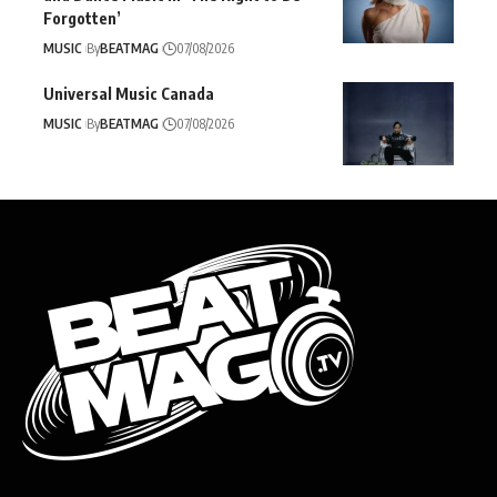
Forgotten’
MUSIC
By
BEATMAG
07/08/2026
Universal Music Canada
MUSIC
By
BEATMAG
07/08/2026