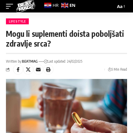
EN
HR
Aa
LIFESTYLE
Mogu li suplementi doista poboljšati
zdravlje srca?
Written by:
BEATMAG
Last updated: 24/02/2025
5 Min Read