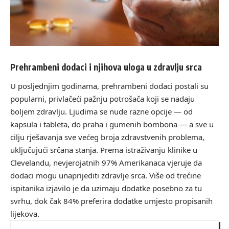
Prehrambeni dodaci i njihova uloga u zdravlju srca
U posljednjim godinama, prehrambeni dodaci postali su
popularni, privlačeći pažnju potrošača koji se nadaju
boljem zdravlju. Ljudima se nude razne opcije — od
kapsula i tableta, do praha i gumenih bombona — a sve u
cilju rješavanja sve većeg broja zdravstvenih problema,
uključujući srčana stanja. Prema istraživanju klinike u
Clevelandu, nevjerojatnih 97% Amerikanaca vjeruje da
dodaci mogu unaprijediti zdravlje srca. Više od trećine
ispitanika izjavilo je da uzimaju dodatke posebno za tu
svrhu, dok čak 84% preferira dodatke umjesto propisanih
lijekova.