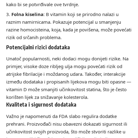
kako bi se potvrđivale ove tvrdnje.
Folna kiselina
: B vitamin koji se prirodno nalazi u
raznim namirnicama. Pokazuje potencijal u smanjenju
razine homocisteina, koja, kada je povišena, može povećati
rizik od srčanih problema.
Potencijalni rizici dodataka
Unatoč popularnosti, neki dodaci mogu donijeti rizike. Na
primjer, visoke doze ribljeg ulja mogu povećati rizik od
atrijske fibrilacije i moždanog udara. Također, interakcije
između dodataka i propisanih lijekova mogu biti opasne —
vitamin D može smanjiti učinkovitost statina, što je često
korišten lijek za snižavanje kolesterola.
Kvaliteta i sigurnost dodataka
Važno je napomenuti da FDA slabo regulira dodatke
prehrani. Proizvođači nisu obavezni dokazati sigurnost ili
učinkovitost svojih proizvoda, što može stvoriti razlike u