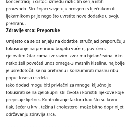
koncentraciji i čistoći između različitih serija istih
proizvoda. Stručnjaci savjetuju provjeru s liječnikom ili
ljekarnikom prije nego što uvrstite nove dodatke u svoju
prehranu.
Zdravlje srca: Preporuke
Umjesto da se oslanjaju na dodatke, stručnjaci preporučuju
fokusiranje na prehranu bogatu voćem, povrćem,
cjelovitim žitaricama i zdravim izvorima bjelančevina. Ako
netko želi povećati unos omega-3 masnih kiselina, najbolje
je usredotočiti se na prehranu i konzumirati masnu ribu
poput lososa i srdela.
Iako dodaci mogu biti privlačni za mnoge, ključno je
fokusirati se na cjelokupni stil života i koristiti lijekove koje
prepisuje liječnik. Kontroliranje faktora kao što su krvni
tlak, šećer u krvi, težina i cholesterol može bitno doprinijeti
održavanju zdravlja srca.