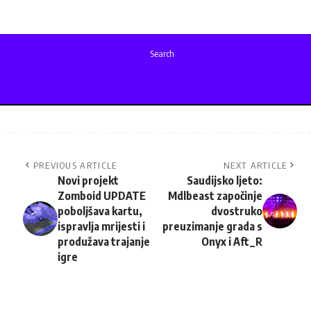
Search
PREVIOUS ARTICLE
NEXT ARTICLE
Novi projekt
Saudijsko ljeto:
Zomboid UPDATE
Mdlbeast započinje
poboljšava kartu,
dvostruko
ispravlja mrijesti i
preuzimanje grada s
produžava trajanje
Onyx i Aft_R
igre