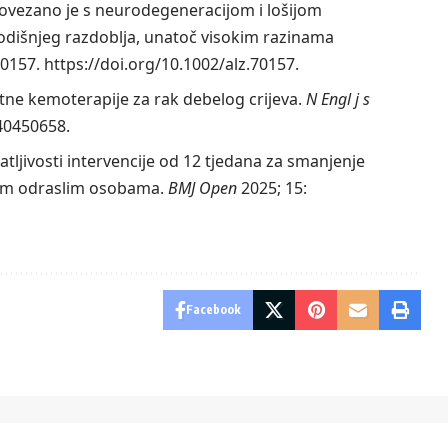
vezano je s neurodegeneracijom i lošijom
godišnjeg razdoblja, unatoč visokim razinama
70157.
https://doi.org/10.1002/alz.70157.
ne kemoterapije za rak debelog crijeva.
N Engl j s
40450658.
vatljivosti intervencije od 12 tjedana za smanjenje
jim odraslim osobama.
BMJ Open
2025; 15:
Facebook