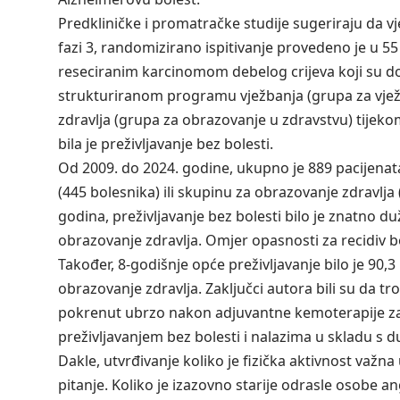
Predkliničke i promatračke studije sugeriraju da v
fazi 3, randomizirano ispitivanje provedeno je u 55 
reseciranim karcinomom debelog crijeva koji su do
strukturiranom programu vježbanja (grupa za vježb
zdravlja (grupa za obrazovanje u zdravstvu) tijeko
bila je preživljavanje bez bolesti.
Od 2009. do 2024. godine, ukupno je 889 pacijena
(445 bolesnika) ili skupinu za obrazovanje zdravlja
godina, preživljavanje bez bolesti bilo je znatno d
obrazovanje zdravlja. Omjer opasnosti za recidiv bol
Također, 8-godišnje opće preživljavanje bilo je 90,3
obrazovanje zdravlja. Zaključci autora bili su da t
pokrenut ubrzo nakon adjuvantne kemoterapije za 
preživljavanjem bez bolesti i nalazima u skladu s 
Dakle, utvrđivanje koliko je fizička aktivnost važn
pitanje. Koliko je izazovno starije odrasle osobe an