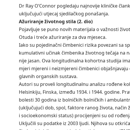
Dr Ray O’Connor pogledaju najnovije kliničke člank
uključujući utjecaj sjedilačkog ponašanja.
Ažuriranje životnog stila (2. dio)
Pojavljuje se puno novih materijala o važnosti život
Otuda i treće ažuriranje za dva mjeseca.
Iako su pojedinačni čimbenici rizika povezani sa s
kumulativni učinak čimbenika životnog tečaja na na
nije jasan. Ova longitudinalna kohortna studija imala 
mjeri mjereni i neizmjereni čimbenici objašnjavaju
glavnih organskih sustava.
Autori su proveli longitudinalnu analizu rođene ko
Helsinkiju, Finska, između 1934. i 1944. godine. Pra
bolesti 30 godina iz bolničkih bolničkih i ambulantn
(uključujući dob, spol, faktore ranog života, način 
i socioekonomski status) procijenjeni su od rođen
Uključili su podatke iz 2003 ljudi. Njihova su otkri