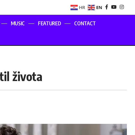
EN
HR
MUSIC
FEATURED
CONTACT
il života