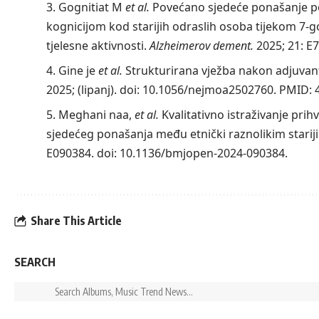
Gognitiat M
et al.
Povećano sjedeće ponašanje po
kognicijom kod starijih odraslih osoba tijekom 7-
tjelesne aktivnosti.
Alzheimerov dement.
2025; 21: E
Gine je
et al.
Strukturirana vježba nakon adjuvant
2025; (lipanj).
doi: 10.1056/nejmoa2502760
. PMID: 
Meghani naa,
et al.
Kvalitativno istraživanje prih
sjedećeg ponašanja među etnički raznolikim stari
E090384.
doi: 10.1136/bmjopen-2024-090384
.
Share This Article
SEARCH