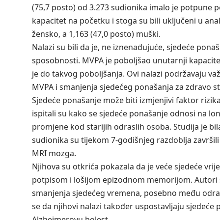
(75,7 posto) od 3.273 sudionika imalo je potpune 
kapacitet na početku i stoga su bili uključeni u anal
žensko, a 1,163 (47,0 posto) muški.
Nalazi su bili da je, ne iznenađujuće, sjedeće po
sposobnosti. MVPA je poboljšao unutarnji kapacitet
je do takvog poboljšanja. Ovi nalazi podržavaju va
MVPA i smanjenja sjedećeg ponašanja za zdravo st
Sjedeće ponašanje može biti izmjenjivi faktor rizik
ispitali su kako se sjedeće ponašanje odnosi na lo
promjene kod starijih odraslih osoba. Studija je bi
sudionika su tijekom 7-godišnjeg razdoblja završil
MRI mozga.
Njihova su otkrića pokazala da je veće sjedeće v
potpisom i lošijom epizodnom memorijom. Autori su
smanjenja sjedećeg vremena, posebno među odraslim
se da njihovi nalazi također uspostavljaju sjedeće 
Alzheimerovu bolest.