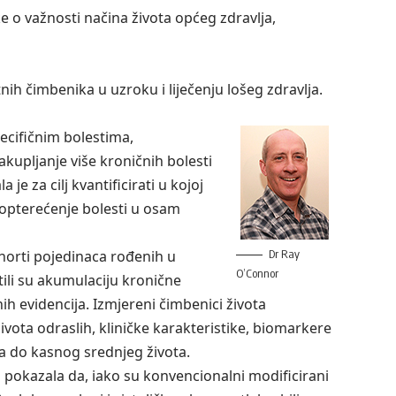
e o važnosti načina života općeg zdravlja,
nih čimbenika u uzroku i liječenju lošeg zdravlja.
pecifičnim bolestima,
kupljanje više kroničnih bolesti
je za cilj kvantificirati u kojoj
 opterećenje bolesti u osam
horti pojedinaca rođenih u
Dr Ray
O’Connor
tili su akumulaciju kronične
ih evidencija. Izmjereni čimbenici života
života odraslih, kliničke karakteristike, biomarkere
ja do kasnog srednjeg života.
ća pokazala da, iako su konvencionalni modificirani