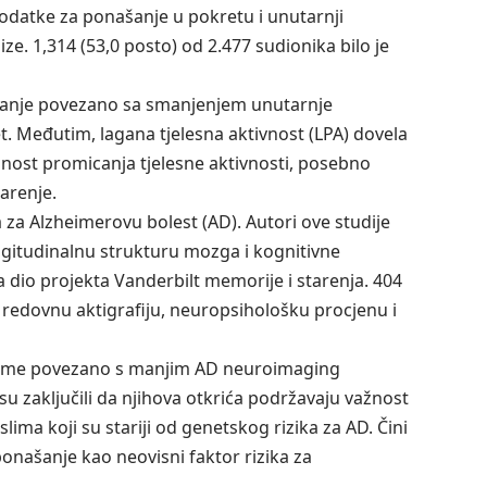
podatke za ponašanje u pokretu i unutarnji
ize. 1,314 (53,0 posto) od 2.477 sudionika bilo je
našanje povezano sa smanjenjem unutarnje
. Međutim, lagana tjelesna aktivnost (LPA) dovela
žnost promicanja tjelesne aktivnosti, posebno
arenje.
a za Alzheimerovu bolest (AD). Autori ove studije
ngitudinalnu strukturu mozga i kognitivne
la dio projekta Vanderbilt memorije i starenja. 404
i redovnu aktigrafiju, neuropsihološku procjenu i
rijeme povezano s manjim AD neuroimaging
 zaključili da njihova otkrića podržavaju važnost
a koji su stariji od genetskog rizika za AD. Čini
ponašanje kao neovisni faktor rizika za