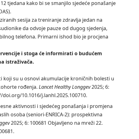
e od 12 tjedana kako bi se smanjilo sjedeće ponašanje
OAS).
iranih sesija za treniranje zdravlja jedan na
i sudionike da odvoje pauze od dugog sjedenja,
ilnog telefona. Primarni ishod bio je procjena
ervencije i stoga će informirati o budućem
na istraživača.
i koji su u osnovi akumulacije kroničnih bolesti u
kohorte rođenja.
Lancet Healthy Longgev
2025; 6:
//doi.org/10.1016/j.lanhl.2025.100710.
esne aktivnosti i sjedećeg ponašanja i promjena
aslih osoba (seniori-ENRICA-2): prospektivna
nggev
2025; 6: 100681 Objavljeno na mreži 22.
100681.