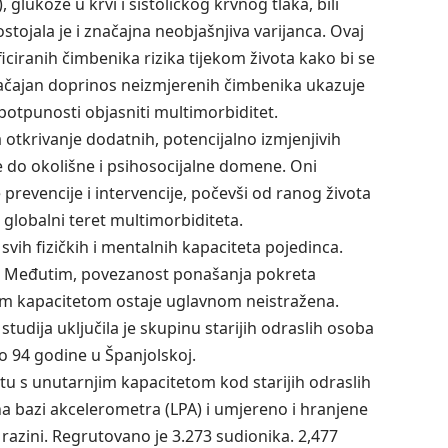
glukoze u krvi i sistoličkog krvnog tlaka, bili
ostojala je i značajna neobjašnjiva varijanca. Ovaj
iranih čimbenika rizika tijekom života kako bi se
značajan doprinos neizmjerenih čimbenika ukazuje
potpunosti objasniti multimorbiditet.
otkrivanje dodatnih, potencijalno izmjenjivih
e do okolišne i psihosocijalne domene. Oni
 prevencije i intervencije, počevši od ranog života
 globalni teret multimorbiditeta.
svih fizičkih i mentalnih kapaciteta pojedinca.
ja. Međutim, povezanost ponašanja pokreta
njim kapacitetom ostaje uglavnom neistražena.
tudija uključila je skupinu starijih odraslih osoba
do 94 godine u Španjolskoj.
etu s unutarnjim kapacitetom kod starijih odraslih
na bazi akcelerometra (LPA) i umjereno i hranjene
 razini. Regrutovano je 3.273 sudionika. 2,477