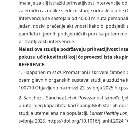
imala je za cilj istražiti prihvatljivost intervencij
za etnički raznolike sjedeće starije odrasle osobe (
Intervencija se sastojala od 40-60 minuta personaliz
jedan, nosivi praćenje aktivnosti kako bi podsjetil
pamfleta i tjednih podsjetničkih poruka putem mob
prihvatljivosti intervencije.
Nalazi ove studije podržavaju prihvatljivost int
pokusu učinkovitosti koji će provesti ista skupi
REFERENCE:
Haapanen m
et al.
Promatrani i skriveni čimbenic
osam glavnih organskih sustava: studija uzdužne 
100710 Objavljeno na mreži 22. svibnja 2025
https:
Sanchez – Sanchez J
et al.
Povezanost između tjel
unutarnjeg kapacitetа kod španjolskih starijih odr
studija utemeljena na populaciji.
Lancet Healthy Lo
svibnja 2025.
https://doi.org/10.1016/j.lanhl.2024.