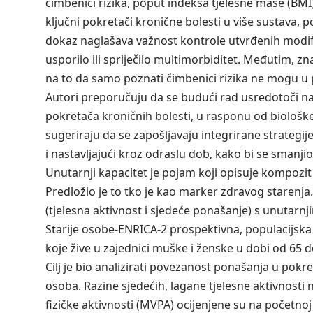
čimbenici rizika, poput indeksa tjelesne mase (BMI), 
ključni pokretači kronične bolesti u više sustava, p
dokaz naglašava važnost kontrole utvrđenih modific
usporilo ili spriječilo multimorbiditet. Međutim, 
na to da samo poznati čimbenici rizika ne mogu u 
Autori preporučuju da se budući rad usredotoči na 
pokretača kroničnih bolesti, u rasponu od biološk
sugeriraju da se zapošljavaju integrirane strategije
i nastavljajući kroz odraslu dob, kako bi se smanjio
Unutarnji kapacitet je pojam koji opisuje kompozit 
Predložio je to tko je kao marker zdravog staren
(tjelesna aktivnost i sjedeće ponašanje) s unutar
Starije osobe-ENRICA-2 prospektivna, populacijska s
koje žive u zajednici muške i ženske u dobi od 65 
Cilj je bio analizirati povezanost ponašanja u pokr
osoba. Razine sjedećih, lagane tjelesne aktivnosti 
fizičke aktivnosti (MVPA) ocijenjene su na početnoj