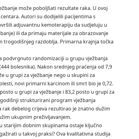
ježbanje može poboljšati rezultate raka. U ovoj
centara. Autori su dodijelili pacijentima s
vršili adjuvantnu kemoterapiju da sudjeluju u
anje) ili da primaju materijale za obrazovanje
m trogodišnjeg razdoblja. Primarna krajnja točka
ta podvrgnuto randomizaciji u grupu vježbanja
 (444 bolesnika). Nakon srednjeg praćenja od 7,9
uže u grupi za vježbanje nego u skupini za
esti, novi primarni karcinom ili smrt bio je 0,72.
 posto u grupi za vježbanje i 83,2 posto u grupi za
rogodišnji strukturirani program vježbanja
rak debelog crijeva rezultirao je znatno dužim
dužim ukupnim preživljavanjem.
a u starijim dobnim skupinama ostaje ključno
gažirati u takvoj praksi? Ova kvalitativna studija