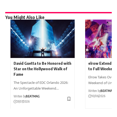
You Might Also Like
David Guetta to Be Honored with
elrow Extends P
Star on the Hollywood Walk of
to Full Weekend
Fame
Elrow Takes Over 
The Spectacle of EDC Orlando 2026:
Weekend of Unfor
An Unforgettable Weekend…
Writen by
BEATMAG
10/06/2026
Writen by
BEATMAG
31/07/2026