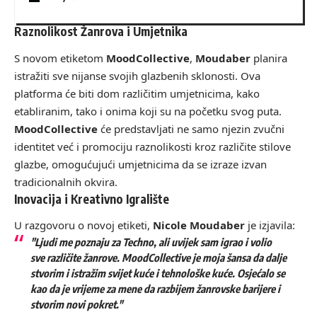
Raznolikost Žanrova i Umjetnika
S novom etiketom
MoodCollective
,
Moudaber
planira
istražiti sve nijanse svojih glazbenih sklonosti. Ova
platforma će biti dom različitim umjetnicima, kako
etabliranim, tako i onima koji su na početku svog puta.
MoodCollective
će predstavljati ne samo njezin zvučni
identitet već i promociju raznolikosti kroz različite stilove
glazbe, omogućujući umjetnicima da se izraze izvan
tradicionalnih okvira.
Inovacija i Kreativno Igralište
U razgovoru o novoj etiketi,
Nicole Moudaber
je izjavila:
"Ljudi me poznaju za Techno, ali uvijek sam igrao i volio
sve različite žanrove. MoodCollective je moja šansa da dalje
stvorim i istražim svijet kuće i tehnološke kuće. Osjećalo se
kao da je vrijeme za mene da razbijem žanrovske barijere i
stvorim novi pokret."