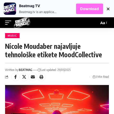
EN
HR
Beatmag TV
×
Download
Beatmag.tv is an application designed for fans of electronic music.
Aa
MUSIC
Nicole Moudaber najavljuje
tehnološke etikete MoodCollective
Written by:
BEATMAG
Last updated: 29/05/2025
3 Min Read