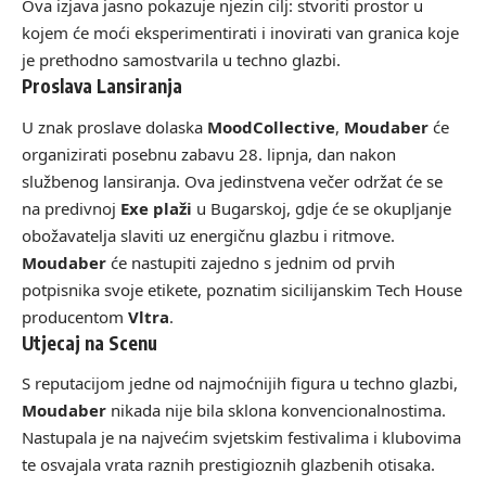
Ova izjava jasno pokazuje njezin cilj: stvoriti prostor u
kojem će moći eksperimentirati i inovirati van granica koje
je prethodno samostvarila u techno glazbi.
Proslava Lansiranja
U znak proslave dolaska
MoodCollective
,
Moudaber
će
organizirati posebnu zabavu 28. lipnja, dan nakon
službenog lansiranja. Ova jedinstvena večer održat će se
na predivnoj
Exe plaži
u Bugarskoj, gdje će se okupljanje
obožavatelja slaviti uz energičnu glazbu i ritmove.
Moudaber
će nastupiti zajedno s jednim od prvih
potpisnika svoje etikete, poznatim sicilijanskim Tech House
producentom
Vltra
.
Utjecaj na Scenu
S reputacijom jedne od najmoćnijih figura u techno glazbi,
Moudaber
nikada nije bila sklona konvencionalnostima.
Nastupala je na najvećim svjetskim festivalima i klubovima
te osvajala vrata raznih prestigioznih glazbenih otisaka.