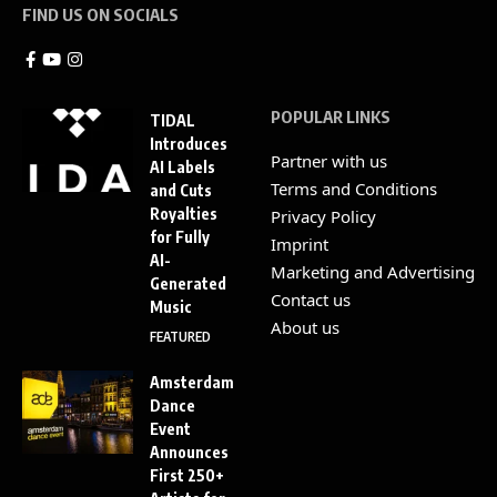
FIND US ON SOCIALS
POPULAR LINKS
TIDAL
Introduces
Partner with us
AI Labels
Terms and Conditions
and Cuts
Royalties
Privacy Policy
for Fully
Imprint
AI-
Marketing and Advertising
Generated
Contact us
Music
About us
FEATURED
Amsterdam
Dance
Event
Announces
First 250+