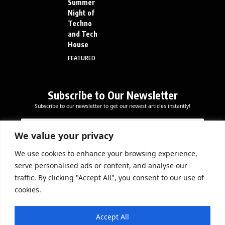
Summer
Night of
Techno
and Tech
House
FEATURED
Subscribe to Our Newsletter
Subscribe to our newsletter to get our newest articles instantly!
*
E
E
E
m
m
m
a
We value your privacy
a
a
i
i
i
l
We use cookies to enhance your browsing experience,
l
Subscribe Now
l
serve personalised ads or content, and analyse our
*
E
traffic. By clicking "Accept All", you consent to our use of
m
cookies.
a
i
DOWNLOAD APP
l
Accept All