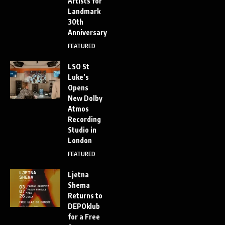
Artists for
Landmark
30th
Anniversary
FEATURED
LSO St
Luke’s
Opens
New Dolby
Atmos
Recording
Studio in
London
FEATURED
Ljetna
Shema
Returns to
DEPOklub
for a Free