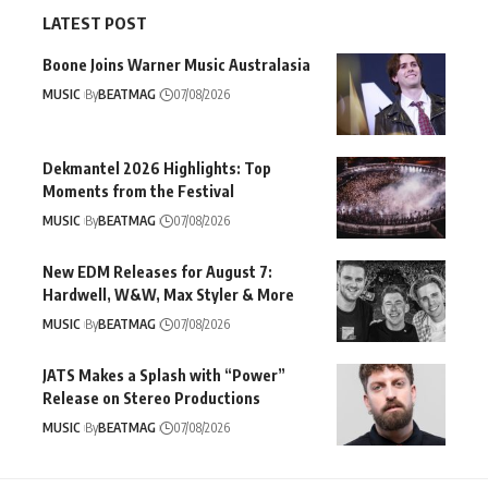
LATEST POST
Boone Joins Warner Music Australasia
MUSIC
By
BEATMAG
07/08/2026
Dekmantel 2026 Highlights: Top
Moments from the Festival
MUSIC
By
BEATMAG
07/08/2026
New EDM Releases for August 7:
Hardwell, W&W, Max Styler & More
MUSIC
By
BEATMAG
07/08/2026
JATS Makes a Splash with “Power”
Release on Stereo Productions
MUSIC
By
BEATMAG
07/08/2026