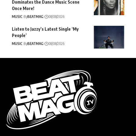
Dominates the Dance Music Scene
Once More!
MUSIC
By
BEATMAG
08/08/2026
Listen to Jazzy’s Latest Single ‘My
People’
MUSIC
By
BEATMAG
08/08/2026