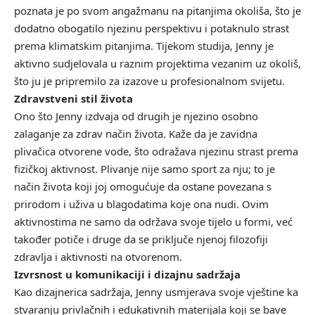
poznata je po svom angažmanu na pitanjima okoliša, što je
dodatno obogatilo njezinu perspektivu i potaknulo strast
prema klimatskim pitanjima. Tijekom studija, Jenny je
aktivno sudjelovala u raznim projektima vezanim uz okoliš,
što ju je pripremilo za izazove u profesionalnom svijetu.
Zdravstveni stil života
Ono što Jenny izdvaja od drugih je njezino osobno
zalaganje za zdrav način života. Kaže da je zavidna
plivačica otvorene vode, što odražava njezinu strast prema
fizičkoj aktivnost. Plivanje nije samo sport za nju; to je
način života koji joj omogućuje da ostane povezana s
prirodom i uživa u blagodatima koje ona nudi. Ovim
aktivnostima ne samo da održava svoje tijelo u formi, već
također potiče i druge da se priključe njenoj filozofiji
zdravlja i aktivnosti na otvorenom.
Izvrsnost u komunikaciji i dizajnu sadržaja
Kao dizajnerica sadržaja, Jenny usmjerava svoje vještine ka
stvaranju privlačnih i edukativnih materijala koji se bave