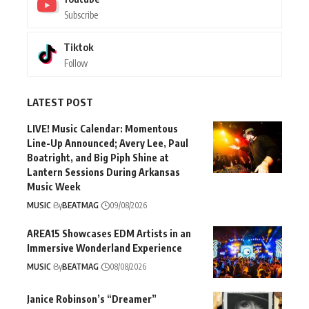
Subscribe
Tiktok
Follow
LATEST POST
LIVE! Music Calendar: Momentous
Line-Up Announced; Avery Lee, Paul
Boatright, and Big Piph Shine at
Lantern Sessions During Arkansas
Music Week
MUSIC
By
BEATMAG
09/08/2026
AREA15 Showcases EDM Artists in an
Immersive Wonderland Experience
MUSIC
By
BEATMAG
08/08/2026
Janice Robinson’s “Dreamer”