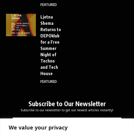
FEATURED
Ljetna
Shema
Returns to
DEPOklub
for a Free
Summer
Night of
Techno
and Tech
House
FEATURED
Subscribe to Our Newsletter
Subscribe to our newsletter to get our newest articles instantly!
E
E
E
m
m
m
a
a
We value your privacy
a
i
i