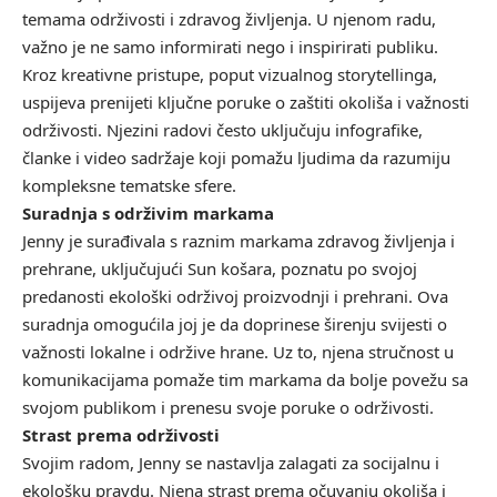
temama održivosti i zdravog življenja. U njenom radu,
važno je ne samo informirati nego i inspirirati publiku.
Kroz kreativne pristupe, poput vizualnog storytellinga,
uspijeva prenijeti ključne poruke o zaštiti okoliša i važnosti
održivosti. Njezini radovi često uključuju infografike,
članke i video sadržaje koji pomažu ljudima da razumiju
kompleksne tematske sfere.
Suradnja s održivim markama
Jenny je surađivala s raznim markama zdravog življenja i
prehrane, uključujući Sun košara, poznatu po svojoj
predanosti ekološki održivoj proizvodnji i prehrani. Ova
suradnja omogućila joj je da doprinese širenju svijesti o
važnosti lokalne i održive hrane. Uz to, njena stručnost u
komunikacijama pomaže tim markama da bolje povežu sa
svojom publikom i prenesu svoje poruke o održivosti.
Strast prema održivosti
Svojim radom, Jenny se nastavlja zalagati za socijalnu i
ekološku pravdu. Njena strast prema očuvanju okoliša i