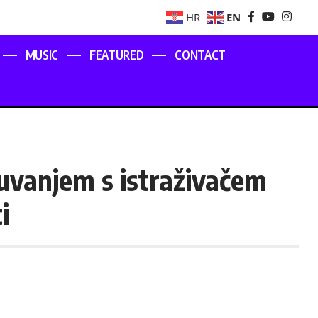
EN
HR
MUSIC
FEATURED
CONTACT
uvanjem s istraživačem
i