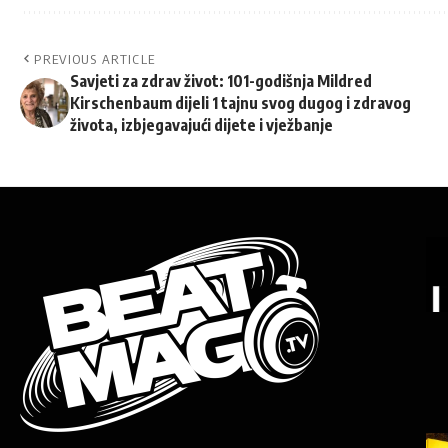
PREVIOUS ARTICLE
Savjeti za zdrav život: 101-godišnja Mildred
Kirschenbaum dijeli 1 tajnu svog dugog i zdravog
života, izbjegavajući dijete i vježbanje