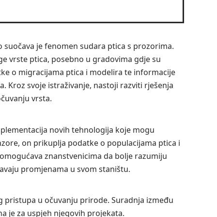
o suočava je fenomen sudara ptica s prozorima.
ge vrste ptica, posebno u gradovima gdje su
tke o migracijama ptica i modelira te informacije
Kroz svoje istraživanje, nastoji razviti rješenja
očuvanju vrsta.
mplementacija novih tehnologija koje mogu
nzore, on prikuplja podatke o populacijama ptica i
a omogućava znanstvenicima da bolje razumiju
ođavaju promjenama u svom staništu.
g pristupa u očuvanju prirode. Suradnja između
čna je za uspjeh njegovih projekata.