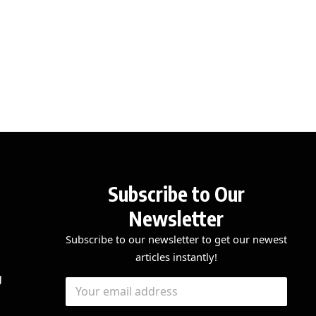
Subscribe to Our
Newsletter
Subscribe to our newsletter to get our newest
articles instantly!
E
E
g
E
m
m
m
a
a
a
i
i