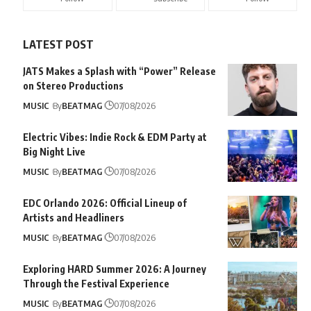
LATEST POST
JATS Makes a Splash with “Power” Release
on Stereo Productions
MUSIC
By
BEATMAG
07/08/2026
Electric Vibes: Indie Rock & EDM Party at
Big Night Live
MUSIC
By
BEATMAG
07/08/2026
EDC Orlando 2026: Official Lineup of
Artists and Headliners
MUSIC
By
BEATMAG
07/08/2026
Exploring HARD Summer 2026: A Journey
Through the Festival Experience
MUSIC
By
BEATMAG
07/08/2026