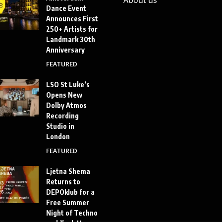
Dance Event
Announces First
250+ Artists for
Landmark 30th
Anniversary
FEATURED
LSO St Luke’s
Opens New
Dolby Atmos
Recording
Studio in
London
FEATURED
Ljetna Shema
Returns to
DEPOklub for a
Free Summer
Night of Techno