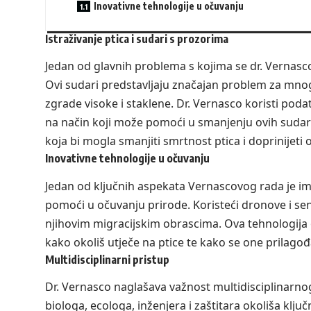
Inovativne tehnologije u očuvanju
Istraživanje ptica i sudari s prozorima
Jedan od glavnih problema s kojima se dr. Vernasc
Ovi sudari predstavljaju značajan problem za mno
zgrade visoke i staklene. Dr. Vernasco koristi poda
na način koji može pomoći u smanjenju ovih sudara. 
koja bi mogla smanjiti smrtnost ptica i doprinijeti 
Inovativne tehnologije u očuvanju
Jedan od ključnih aspekata Vernascovog rada je i
pomoći u očuvanju prirode. Koristeći dronove i se
njihovim migracijskim obrascima. Ova tehnologij
kako okoliš utječe na ptice te kako se one prilag
Multidisciplinarni pristup
Dr. Vernasco naglašava važnost multidisciplinarno
biologa, ecologa, inženjera i zaštitara okoliša klju