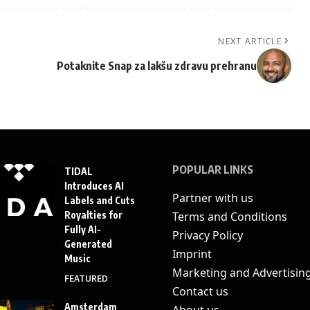
NEXT ARTICLE
Potaknite Snap za lakšu zdravu prehranu
POPULAR LINKS
TIDAL
Introduces AI
Partner with us
Labels and Cuts
Royalties for
Terms and Conditions
Fully AI-
Privacy Policy
Generated
Imprint
Music
Marketing and Advertisin
FEATURED
Contact us
Amsterdam
About us