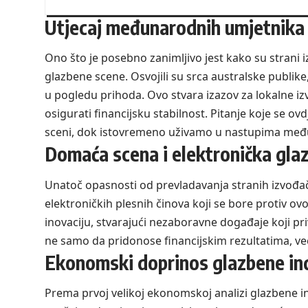
Utjecaj međunarodnih umjetnika
Ono što je posebno zanimljivo jest kako su strani i
glazbene scene. Osvojili su srca australske publik
u pogledu prihoda. Ovo stvara izazov za lokalne izv
osigurati financijsku stabilnost. Pitanje koje se o
sceni, dok istovremeno uživamo u nastupima među
Domaća scena i elektronička gla
Unatoč opasnosti od prevladavanja stranih izvođača
elektroničkih plesnih činova koji se bore protiv ovo
inovaciju, stvarajući nezaboravne događaje koji pri
ne samo da pridonose financijskim rezultatima, već 
Ekonomski doprinos glazbene ind
Prema prvoj velikoj ekonomskoj analizi glazbene ind