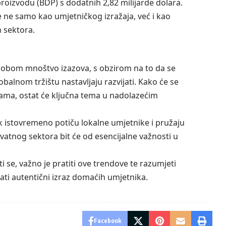
izvodu (BDP) s dodatnih 2,82 milijarde dolara.
e ne samo kao umjetničkog izražaja, već i kao
 sektora.
a sobom mnoštvo izazova, s obzirom na to da se
balnom tržištu nastavljaju razvijati. Kako će se
ama, ostat će ključna tema u nadolazećim
 istovremeno potiču lokalne umjetnike i pružaju
vatnog sektora bit će od esencijalne važnosti u
ti se, važno je pratiti ove trendove te razumjeti
ati autentični izraz domaćih umjetnika.
Facebook