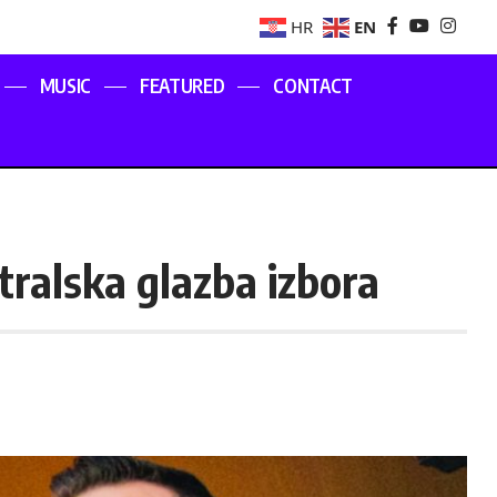
EN
HR
MUSIC
FEATURED
CONTACT
tralska glazba izbora