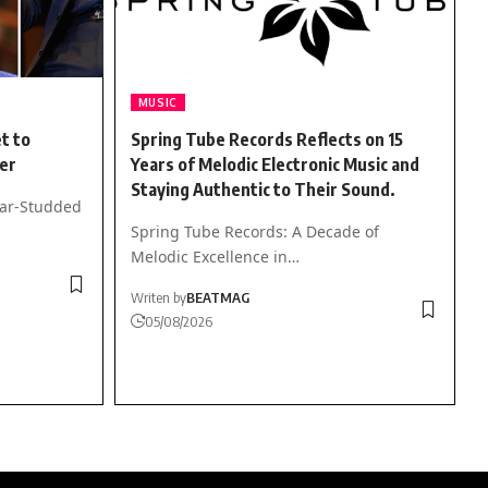
MUSIC
t to
Spring Tube Records Reflects on 15
er
Years of Melodic Electronic Music and
Staying Authentic to Their Sound.
tar-Studded
Spring Tube Records: A Decade of
Melodic Excellence in…
Writen by
BEATMAG
05/08/2026