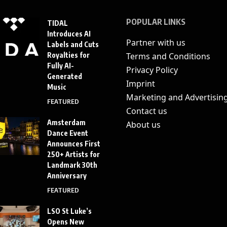
POPULAR LINKS
TIDAL
Introduces AI
Partner with us
Labels and Cuts
Royalties for
Terms and Conditions
Fully AI-
Privacy Policy
Generated
Imprint
Music
Marketing and Advertisin
FEATURED
Contact us
Amsterdam
About us
Dance Event
Announces First
250+ Artists for
Landmark 30th
Anniversary
FEATURED
LSO St Luke’s
Opens New