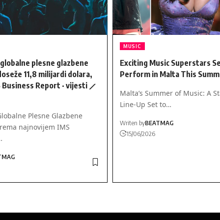
MUSIC
 globalne plesne glazbene
Exciting Music Superstars Se
doseže 11,8 milijardi dolara,
Perform in Malta This Summ
 Business Report · vijesti ⟋
Malta’s Summer of Music: A S
Line-Up Set to…
Globalne Plesne Glazbene
Writen by
BEATMAG
Prema najnovijem IMS
15/06/2026
…
TMAG