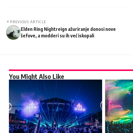
PREVIOUS ARTICLE
Elden Ring Nightreign ažuriranje donosi nove
šefove, a modderi su ih već iskopali
You Might Also Like