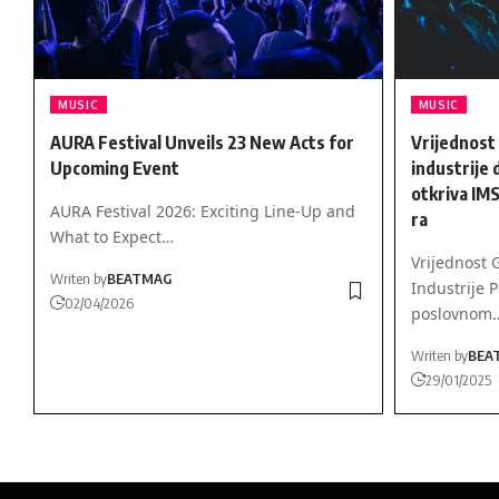
MUSIC
MUSIC
AURA Festival Unveils 23 New Acts for
Vrijednost
Upcoming Event
industrije 
otkriva IMS
AURA Festival 2026: Exciting Line-Up and
ra
What to Expect…
Vrijednost 
Writen by
BEATMAG
Industrije 
02/04/2026
poslovnom
Writen by
BEA
29/01/2025