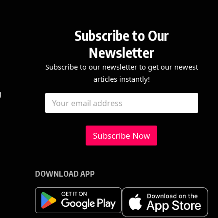
Subscribe to Our
Newsletter
Subscribe to our newsletter to get our newest
articles instantly!
E
*
g
E
m
E
m
a
m
a
i
a
i
l
i
l
Subscribe Now
l
*
E
m
a
i
DOWNLOAD APP
l