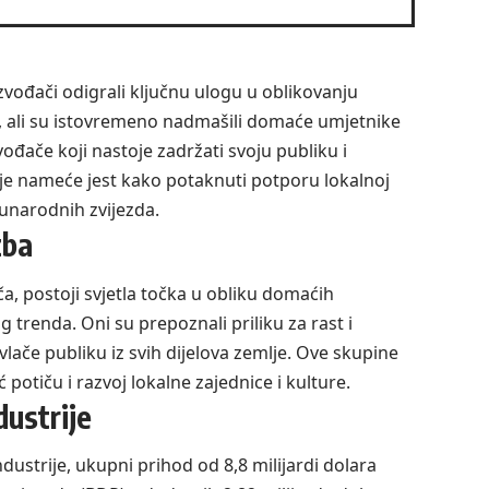
zvođači odigrali ključnu ulogu u oblikovanju
e, ali su istovremeno nadmašili domaće umjetnike
ođače koji nastoje zadržati svoju publiku i
vdje nameće jest kako potaknuti potporu lokalnoj
narodnih zvijezda.
zba
, postoji svjetla točka u obliku domaćih
g trenda. Oni su prepoznali priliku za rast i
vlače publiku iz svih dijelova zemlje. Ove skupine
potiču i razvoj lokalne zajednice i kulture.
ustrije
ustrije, ukupni prihod od 8,8 milijardi dolara