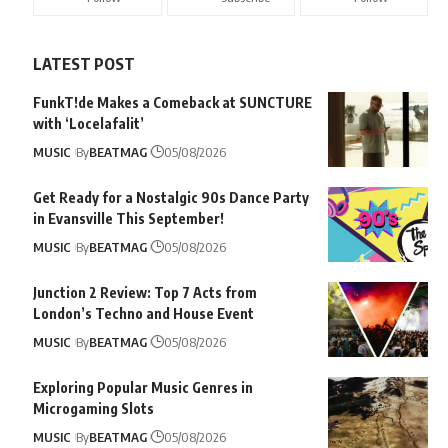
LATEST POST
FunkT!de Makes a Comeback at SUNCTURE
with ‘Locelafalit’
MUSIC
By
BEATMAG
05/08/2026
Get Ready for a Nostalgic 90s Dance Party
in Evansville This September!
MUSIC
By
BEATMAG
05/08/2026
Junction 2 Review: Top 7 Acts from
London’s Techno and House Event
MUSIC
By
BEATMAG
05/08/2026
Exploring Popular Music Genres in
Microgaming Slots
MUSIC
By
BEATMAG
05/08/2026