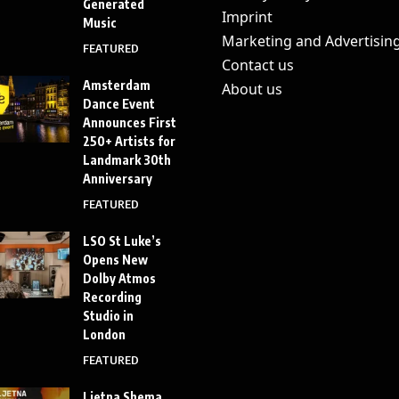
Generated
Imprint
Music
Marketing and Advertisin
FEATURED
Contact us
Amsterdam
About us
Dance Event
Announces First
250+ Artists for
Landmark 30th
Anniversary
FEATURED
LSO St Luke’s
Opens New
Dolby Atmos
Recording
Studio in
London
FEATURED
Ljetna Shema