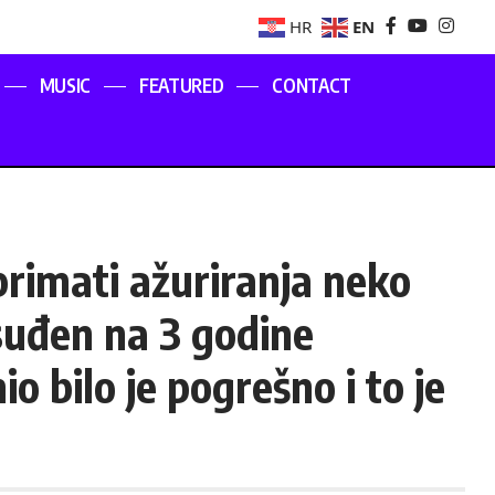
EN
HR
MUSIC
FEATURED
CONTACT
primati ažuriranja neko
osuđen na 3 godine
o bilo je pogrešno i to je