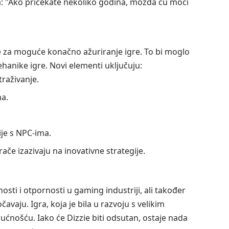
ora: "Ako pričekate nekoliko godina, možda ću moći
e za moguće konačno ažuriranje igre. To bi moglo
ehanike igre. Novi elementi uključuju:
traživanje.
ma.
ije s NPC-ima.
rače izazivaju na inovativne strategije.
osti i otpornosti u gaming industriji, ali također
čavaju. Igra, koja je bila u razvoju s velikim
nošću. Iako će Dizzie biti odsutan, ostaje nada