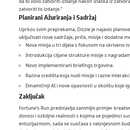
da bi volio zatvoriti izdanje nakon izlaska iz zatv
zatvoriti to izdanje."
Planirani Ažuriranja i Sadržaj
Uprkos svim preprekama, Dizzie je najavio planov
uključivati nove sadržaje, priče, misije i dodatne m
Nova misija u tri dijela s fokusom na skriveno is
Introdukcija ciljane strukture misije s nagrada
Novo implementirani briefings trgovina.
Razina središta koja nudi misije i razne interakc
Dinamičniji AI i nove opasnosti u okolišu koje ig
Zaključak
Fortune’s Run predstavlja zanimljiv primjer kreativn
donosi i ozbiljne realnosti s kojima se pojedinci suo
entuzijazmom, sada se suočava s neizvjesnom buduć