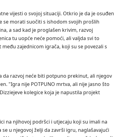
e vijesti o svojoj situaciji. Otkrio je da je osuđen
e se morati suočiti s ishodom svojih prošlih
na, a sad kad je proglašen krivim, razvoj
enica tu uopće neće pomoći, ali valjda svi to
st među zajednicom igrača, koji su se povezali s
da razvoj neće biti potpuno prekinut, ali njegov
en. "Igra nije POTPUNO mrtva, ali nije jasno što
Dizziejeve kolegice koja je napustila projekt
i na njihovoj podršci i utjecaju koji su imali na
e u njegovoj želji da završi igru, naglašavajući