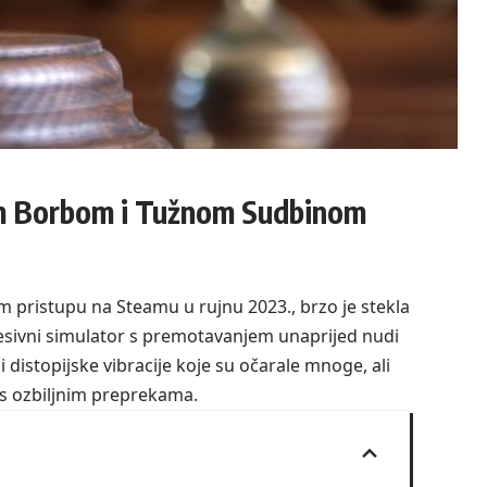
om Borbom i Tužnom Sudbinom
m pristupu na Steamu u rujnu 2023., brzo je stekla
esivni simulator s premotavanjem unaprijed nudi
distopijske vibracije koje su očarale mnoge, ali
 s ozbiljnim preprekama.