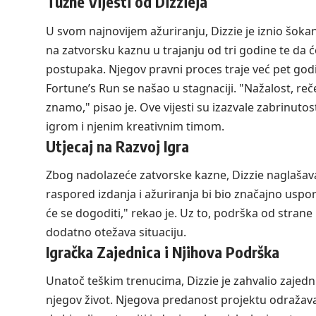
Tužne Vijesti od Dizzieja
U svom najnovijem ažuriranju, Dizzie je iznio šokantn
na zatvorsku kaznu u trajanju od tri godine te da ć
postupaka. Njegov pravni proces traje već pet godi
Fortune’s Run se našao u stagnaciji. "Nažalost, reč
znamo," pisao je. Ove vijesti su izazvale zabrinuto
igrom i njenim kreativnim timom.
Utjecaj na Razvoj Igra
Zbog nadolazeće zatvorske kazne, Dizzie naglašava 
raspored izdanja i ažuriranja bi bio značajno uspor
će se dogoditi," rekao je. Uz to, podrška od strane 
dodatno otežava situaciju.
Igračka Zajednica i Njihova Podrška
Unatoč teškim trenucima, Dizzie je zahvalio zajednic
njegov život. Njegova predanost projektu odražava s